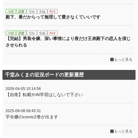
小説
恋愛
完結
長編
R15
殿下、番だからって無理して愛さなくていいです
小説
恋愛
完結
長編
R18
【完結】男装令嬢、深い事情により夜だけ王弟殿下の恋人を演じ
させられる
もっと見る
千堂みくまの近況ボードの更新履歴
2026-04-05 10:14:56
【自衛】転載やAI学習はしないで下さい
2025-09-08 08:45:31
芋令嬢のcomic2巻が出ます
もっと見る