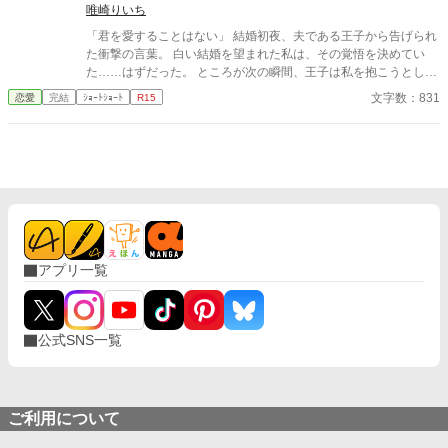
ていき。
唯崎りいち
「君を愛することはない」 結婚初夜、夫である王子から告げられ
た衝撃の言葉。 白い結婚を望まれた私は、その覚悟を決めてい
た……はずだった。 ところが次の瞬間、王子は私を抱こうとして
くる。 「待ってください！ あなた、私を愛さないと言いました
文字数：831
恋愛
完結
ｼｮｰﾄｼｮｰﾄ
R15
よね？」 愛するつもりはないのに、なぜ身体の関係だけ求めるの
か。 問い詰める私に、王子は驚きの秘密を明かす。 「興奮しすぎ
ると、僕の心臓が止まるかもしれないんだ」 ……それ、絶対に我
慢しなきゃいけないやつでは！？ 愛されない花嫁になるはずが、
なぜか命がけで溺愛されることになりました。 転生者令嬢と、恋
心をこじらせた王子の勘違いラブコメディ。
アプリ一覧
公式SNS一覧
ご利用について