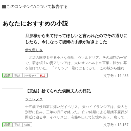
このコンテンツについて報告する
あなたにおすすめの小説
旦那様から出て行ってほしいと言われたのでその通りに
したら、今になって後悔の手紙が届きました
伊久留りさ
北辺の国境を守る小さな領地、ヴァルドリア。その城館の一室
で、若き領主の妻アリシアは、夫レオンハルトの言葉に静かに耳
を傾けていた。 「アリシア、君にはもう少し、この城から離れて
もらいたい」 レオンハルトの声は、いつものように低く、落ち
文字数：16,483
恋愛
完結
ｼｮｰﾄｼｮｰﾄ
R15
着いていた。しかし、その言葉の意味は、アリシアにとってあま
りにも唐突で、あまりにも冷たいものだった。 「……離れる、と
はどういう意味でございますか」 「つまり、この城にいないでほ
【完結】捨てられた侯爵夫人の日記
しい、ということだ。しばらくの間、君には別の場所で暮らして
ジュレヌク
もらいたい」 アリシアは、ゆっくりと目を閉じた。指先がわず
かに震えるのを、彼女は必死に抑えていた。この男の前で、自分
十五歳で侯爵家に嫁いだイベリス。 夫ハイドランジアは、愛人と
が動揺している姿を見せたくなかったからだ。
別邸に住み、三年の月日が経った。 白い結婚による婚姻不履行が
間近に迫る中、イベリスは、高熱を出して記憶を失う。 戻ってき
た夫は、妻に仕える侍女アリッサムから、いない月日の間書き綴
文字数：13,157
恋愛
完結
短編
られた日記を手渡される。 そこには、出会った日から自分を恋し