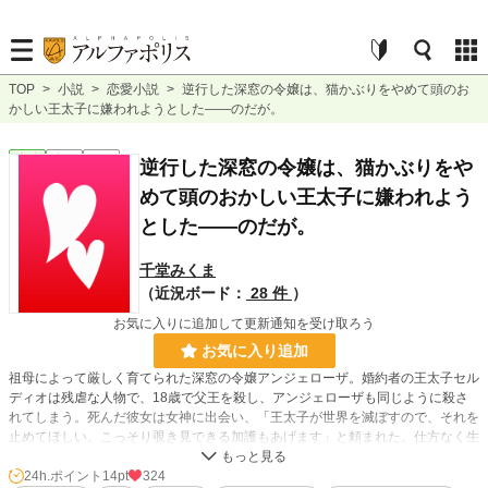
TOP
>
小説
>
恋愛小説
>
逆行した深窓の令嬢は、猫かぶりをやめて頭のお
かしい王太子に嫌われようとした――のだが。
恋愛
完結
短編
逆行した深窓の令嬢は、猫かぶりをや
めて頭のおかしい王太子に嫌われよう
とした――のだが。
千堂みくま
（近況ボード：
28 件
）
お気に入りに追加して更新通知を受け取ろう
お気に入り追加
祖母によって厳しく育てられた深窓の令嬢アンジェローザ。婚約者の王太子セル
ディオは残虐な人物で、18歳で父王を殺し、アンジェローザも同じように殺さ
れてしまう。死んだ彼女は女神に出会い、「王太子が世界を滅ぼすので、それを
止めてほしい。こっそり覗き見できる加護もあげます」と頼まれた。仕方なく生
き返り、12歳に戻ったアンジェローザは誓う――「もう大人しい令嬢を演じる
のはやめた！ 王太子から嫌われてやる！」と。再会した王太子に冷たくし、空
24h.ポイント
14pt
324