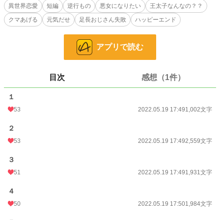
気読みません宣言をするアンジェローザ。しかしその態度が裏目に出てしま
異世界恋愛
短編
逆行もの
悪女になりたい
王太子なんなの？？
い……？？？
クマあげる
元気だせ
足長おじさん失敗
ハッピーエンド
○王太子から嫌われるつもりが、何故か足長おじさんになってしまう令嬢の話。
小説
31,341 位 / 228,849 件
アプリで読む
恋愛
13,370 位 / 66,374 件
お気に入り
304
目次
感想（1件）
24h.ポイント
14 pt
１
53
2022.05.19 17:49
1,002文字
文字数
11,851
２
更新日時
2022.05.19 17:50
53
2022.05.19 17:49
2,559文字
初回公開日時
2022.05.19 17:49
３
初回完結日時
2022.05.19 17:51
51
2022.05.19 17:49
1,931文字
週間ポイント
56 pt (43,923 位)
４
月間ポイント
511 pt (34,396 位)
50
2022.05.19 17:50
1,984文字
年間ポイント
3,844 pt (51,789 位)