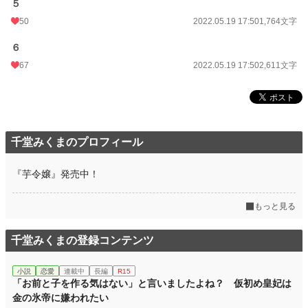
５
累計ポイント
146,975 pt (24,224 位)
50
2022.05.19 17:50
1,764文字
６
67
2022.05.19 17:50
2,611文字
千堂みくまのプロフィール
『芋令嬢』発売中！
もっと見る
千堂みくまの登録コンテンツ
小説
恋愛
連載中
長編
R15
「お前と子を作る気はない」と言いましたよね？ 仮初め皇妃は
金の氷帝に嫌われたい