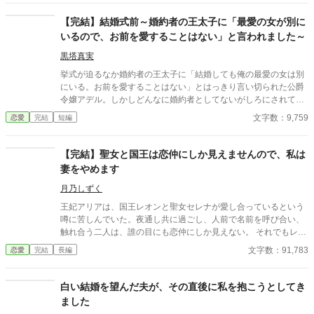
いと思ってくれていた少女の思いの丈が詰まっていた。 十八歳に
なり、美しく成長した妻を前に、ハイドランジアは、心が揺ら
【完結】結婚式前～婚約者の王太子に「最愛の女が別に
ぐ。 自分への恋心を忘れてしまったとしても、これ程までに思っ
いるので、お前を愛することはない」と言われました～
てくれていたのなら、また、愛を育めるのではないのか？ 様々な
人間の思いが交錯し、物語は、思わぬ方向へと進んでいく。
黒塔真実
挙式が迫るなか婚約者の王太子に「結婚しても俺の最愛の女は別
にいる。お前を愛することはない」とはっきり言い切られた公爵
令嬢アデル。しかしどんなに婚約者としてないがしろにされても
女性としての誇りを傷つけられても彼女は平気だった。なぜなら
文字数：9,759
恋愛
完結
短編
大切な「心の拠り所」があるから……。しかし、王立学園の卒業
ダンスパーティーの夜、アデルはかつてない、世にも酷い仕打ち
を受けるのだった―― ※神視点。■なろうにも別タイトルで重
【完結】聖女と国王は恋仲にしか見えませんので、私は
複投稿←【ジャンル日間4位】。
妻をやめます
月乃しずく
王妃アリアは、国王レオンと聖女セレナが愛し合っているという
噂に苦しんでいた。夜通し共に過ごし、人前で名前を呼び合い、
触れ合う二人は、誰の目にも恋仲にしか見えない。 それでもレオ
ンは「国を守るために必要なことだ」と妻の痛みに気づかず、セ
文字数：91,783
恋愛
完結
長編
レナも王妃の席へ座り、妻のように振る舞い続ける。ついに礼拝
堂で、アリアは皆の前で二人を問いただす。 「お二人には、本当
に呆れましたわ」そして結婚指輪をレオンへ投げつけ、「私は、
白い結婚を望んだ夫が、その直後に私を抱こうとしてき
あなたの妻をやめます」と宣言する。だが王妃が去った直後、妻
ました
になったつもりで振る舞う聖女へ、王宮中の視線は冷たく変わっ