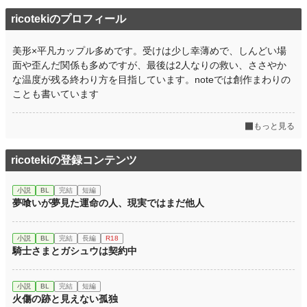
ricotekiのプロフィール
美形×平凡カップル多めです。受けは少し幸薄めで、しんどい場
面や歪んだ関係も多めですが、最後は2人なりの救い、ささやか
な温度が残る終わり方を目指しています。noteでは創作まわりの
ことも書いています
もっと見る
ricotekiの登録コンテンツ
小説
BL
完結
短編
夢喰いが夢見た運命の人、現実ではまだ他人
小説
BL
完結
長編
R18
騎士さまとガシュウは契約中
小説
BL
完結
短編
火傷の跡と見えない孤独