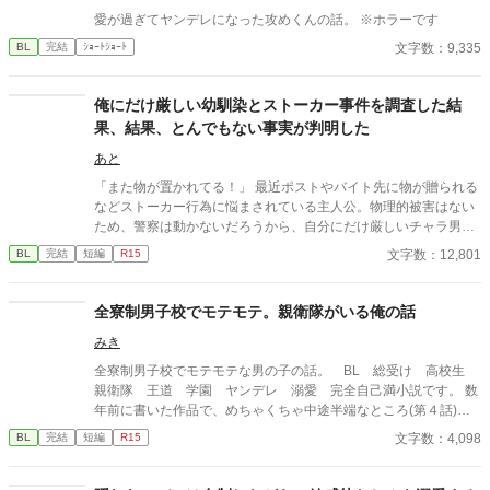
愛が過ぎてヤンデレになった攻めくんの話。 ※ホラーです
文字数：9,335
BL
完結
ｼｮｰﾄｼｮｰﾄ
俺にだけ厳しい幼馴染とストーカー事件を調査した結
果、結果、とんでもない事実が判明した
あと
「また物が置かれてる！」 最近ポストやバイト先に物が贈られる
などストーカー行為に悩まされている主人公。物理的被害はない
ため、警察は動かないだろうから、自分にだけ厳しいチャラ男幼
馴染を味方につけ、自分たちだけで調査することに。なんとかス
文字数：12,801
BL
完結
短編
R15
トーカーを捕まえるが、違和感は残り、物語は意外な方向に…？
⚠️ヤンデレ、ストーカー要素が含まれています。 攻めが重度のヤ
ンデレです。自衛してください。 ちょっと怖い場面が含まれてい
全寮制男子校でモテモテ。親衛隊がいる俺の話
ます。 ミステリー要素があります。 一応ハピエンです。 主人公:
みき
七瀬明 幼馴染:月城颯 ストーカー:不明 ひよったら消します。 誤字
脱字はサイレント修正します。 内容も時々サイレント修正するか
全寮制男子校でモテモテな男の子の話。 BL 総受け 高校生
もです。 定期的にタグ整理します。 批判・中傷コメントはお控え
親衛隊 王道 学園 ヤンデレ 溺愛 完全自己満小説です。 数
ください。 見つけ次第削除いたします。
年前に書いた作品で、めちゃくちゃ中途半端なところ(第４話)で
終わります。実験的公開作品
文字数：4,098
BL
完結
短編
R15