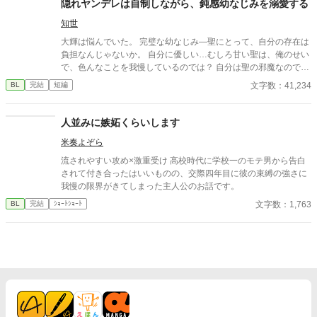
隠れヤンデレは自制しながら、鈍感幼なじみを溺愛する
知世
大輝は悩んでいた。 完璧な幼なじみ―聖にとって、自分の存在は
負担なんじゃないか。 自分に優しい…むしろ甘い聖は、俺のせい
で、色んなことを我慢しているのでは？ 自分は聖の邪魔なので
は？ ネガティブな思考に陥った大輝は、ある日、決断する。 幼な
文字数：41,234
BL
完結
短編
じみ離れをしよう、と。 一方で、聖もまた、悩んでいた。 彼は狂
おしいまでの愛情を抑え込み、大輝の隣にいる。 自制しがたい恋
情を、暴走してしまいそうな心身を、理性でひたすら耐えてい
人並みに嫉妬くらいします
た。 心から愛する人を、大切にしたい、慈しみたい、その一心
米奏よぞら
で。 大輝が望むなら、ずっと親友でいるよ。頼りになって、甘え
られる、そんな幼なじみのままでいい。 だから、せめて、隣にい
流されやすい攻め×激重受け 高校時代に学校一のモテ男から告白
たい。一生。死ぬまで共にいよう、大輝。 それが叶わないなら、
されて付き合ったはいいものの、交際四年目に彼の束縛の強さに
俺は…。俺は、大輝の望む、幼なじみで親友の聖、ではいられな
我慢の限界がきてしまった主人公のお話です。
くなるかもしれない。 小説未満、小ネタ以上、な短編です（スラ
文字数：1,763
BL
完結
ｼｮｰﾄｼｮｰﾄ
ンプの時、思い付いたので書きました） 受けと攻め、交互に視点
が変わります。 受けは現在、攻めは過去から現在の話です。 拙い
文章ですが、少しでも楽しんで頂けたら幸いです。 宜しくお願い
致します。