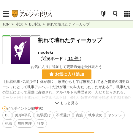
TOP
>
小説
>
BL小説
>
割れて壊れたティーカップ
BL
完結
短編
R15
割れて壊れたティーカップ
ricoteki
（近況ボード：
11 件
）
お気に入りに追加して更新通知を受け取ろう
お気に入り追加
【執着執事×気弱少年】体が弱く、家族からも半ば無視されてきた貴族の四男ロ
ーシャにとって執事アルベルトだけが唯一の味方だった。だがある日、執事たち
の謀反によって屋敷は占拠され、アルベルトも共謀者の一人だと知らされる。
ローシャだけを連れ出したアルベルトは、優しい執事の仮面を脱ぎ捨て逃げ場の
ない歪んだ「愛」を突きつけてくる。
24h.ポイント
14pt
92
BL
美形×平凡
気弱受け
不憫受け
貴族
執事攻め
ヤンデレ
小説
29,633 位 / 228,746 件
執着
無理矢理
狂愛
BL
7,439 位 / 31,416 件