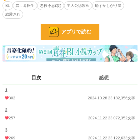
「よしっ、ダイエットしよう！」と決意しても、人前でダイエットをするのが恥
BL
異世界転生
悪役令息(攻)
主人公総攻め
恥ずかしがり屋
ずかしい！
総愛され
そんな『恥』を知った元悪役令息っぽい少年リツカが、彼を嫌っていた者たちを
悩殺させてゆく(予定)のお話。
アプリで読む
小説
30,462 位 / 228,792 件
BL
7,717 位 / 31,417 件
お気に入り
294
24h.ポイント
14 pt
目次
感想
文字数
9,852
更新日時
2024.12.09 23:17
1
302
2024.10.28 23:18
2,356文字
初回公開日時
2024.10.28 23:18
2
週間ポイント
77 pt (38,585 位)
257
2024.11.22 23:07
2,352文字
月間ポイント
406 pt (38,457 位)
3
年間ポイント
5,271 pt (44,803 位)
269
2024.11.22 23:12
2,633文字