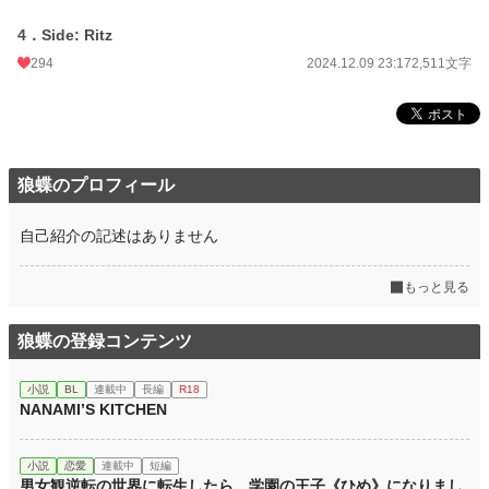
累計ポイント
70,752 pt (36,934 位)
4．Side: Ritz
294
2024.12.09 23:17
2,511文字
狼蝶のプロフィール
自己紹介の記述はありません
もっと見る
狼蝶の登録コンテンツ
小説
BL
連載中
長編
R18
NANAMI’S KITCHEN
小説
恋愛
連載中
短編
男女観逆転の世界に転生したら、学園の王子《ひめ》になりまし