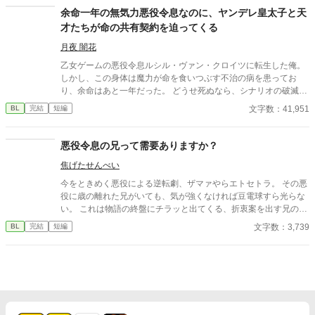
に必死なの？ 実は旦那様は冷徹なのではなく、ルシアンが好きす
余命一年の無気力悪役令息なのに、ヤンデレ皇太子と天
ぎて「嫌われないように」と身を引いていただけの、超・奥手な
才たちが命の共有契約を迫ってくる
心配性スパダリだった！ 「君を守れるなら、森ごと消し飛ばす
が？」 「過保護すぎて冒険になりません！！」 Fランク冒険者の
月夜 闇花
のんきな妻（夫）×国宝級魔法使いの激重旦那様。 すれ違ってい
乙女ゲームの悪役令息ルシル・ヴァン・クロイツに転生した俺。
た二人が、甘々な「週末冒険者夫婦」になるまでの、勘違いと溺
しかし、この身体は魔力が命を食いつぶす不治の病を患ってお
愛のハッピーエンドBL。
り、余命はあと一年だった。 どうせ死ぬなら、シナリオの破滅フ
ラグを回避し、誰の記憶にも残らず静かに消え去りたい。 そう願
文字数：41,951
BL
完結
短編
って王太子アルフレッドに婚約破棄を申し出た。 ――だが、それ
がすべての狂気の始まりだった。 「君の手はひどく冷たいね。ま
るで死人のようだ。……婚約の破棄は認めない」 何も望まず、た
悪役令息の兄って需要ありますか？
だ消えようとするルシルの儚げな諦観は、逆に攻略対象たちのド
焦げたせんべい
ス黒い支配欲と執着に火をつけてしまう。 ヤンデレ王太子アルフ
レッドの圧倒的な拘束。 実直な騎士ガレッドの盲目的な献身。 天
今をときめく悪役による逆転劇、ザマァやらエトセトラ。 その悪
才魔術師ノアの狂気的な探究。 ルシルが死の淵へ沈み込もうとし
役に歳の離れた兄がいても、気が強くなければ豆電球すら光らな
たとき、三人は神の理に逆らう禁忌の魔術を実行する。 それは、
い。 これは物語の終盤にチラッと出てくる、折衷案を出す兄の話
自らの命と魔力をルシルの身体へ直接繋ぎ止める『命の共有契
である。
文字数：3,739
BL
完結
短編
約』だった――。 「君はもう、どこへも行けない。永遠に、私た
ちと共にあるんだ」 死んで逃げることすら許されない豪奢な鳥籠
の中、悪役令息は息が詰まるほど甘い絶望と幸福に溺れていく。
ヤンデレ執着BLファンタジー、ここに開幕。