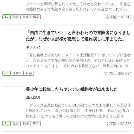
ズチュッと卑猥な音をたてて激しく誰かと交わっていた。 性悪な
お嬢様の命令で恋敵を泣く泣く殺りに行ったら逆にヤラれちゃっ
た、ちょっとアホな子の話です。 （ムーンライトノベルにも掲載
文字数：10,712
BL
完結
短編
R15
しています）
「自由に生きていい」と言われたので冒険者になりまし
たが、なぜか旦那様が激怒して連れ戻しに来ました。
キノア9g
「君に義務は求めない」＝ニート生活推奨！？ ポジティブ転生者
と、言葉足らずで愛が重い氷の伯爵様の、全力すれ違い新婚ラブ
コメディ！ あらすじ 「君に求める義務はない。屋敷で自由に過ご
していい」 貧乏男爵家の次男・ルシアン（前世は男子高校生）
文字数：286,684
BL
連載中
長編
は、政略結婚した若き天才当主・オルドリンからそう告げられ
た。 冷徹で無表情な旦那様の言葉を、「俺に興味がないんだな！
ラッキー、衣食住保証付きのニート生活だ！」とポジティブに解
美少年に転生したらヤンデレ婚約者が出来ました
釈したルシアン。 彼はこっそり屋敷を抜け出し、偽名を使って憧
SEKISUI
れの冒険者ライフを満喫し始める。 「旦那様は俺に無関心」 そう
信じて、半年間ものんきに遊び回っていたルシアンだったが、あ
ブラック企業に勤めていたOLが寝てそのまま永眠したら美少年
る日クエスト中に怪我をしてしまう。 バレたら怒られるかな……
に転生していた 見た目は勝ち組 中身は社畜 斜めな思考の
とビクビクしていた彼の元に現れたのは、顔面蒼白で息を切らし
持ち主 なのでもう働くのは嫌なので怠惰に生きようと思う そ
た旦那様で――！？ 「君が怪我をしたと聞いて、気が狂いそうだ
んな主人公はやばい公爵令息に目を付けられて翻弄される
文字数：92,370
BL
完結
長編
R15
った……！」 怒鳴られるかと思いきや、折れるほど強く抱きしめ
られて困惑。 えっ、放置してたんじゃなかったの？ なんでそんな