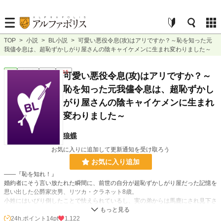
TOP
>
小説
>
BL小説
>
可愛い悪役令息(攻)はアリですか？～恥を知った元
我儘令息は、超恥ずかしがり屋さんの陰キャイケメンに生まれ変わりました～
BL
連載中
長編
R15
可愛い悪役令息(攻)はアリですか？～
恥を知った元我儘令息は、超恥ずかし
がり屋さんの陰キャイケメンに生まれ
変わりました～
狼蝶
お気に入りに追加して更新通知を受け取ろう
お気に入り追加
――『恥を知れ！』
婚約者にそう言い放たれた瞬間に、前世の自分が超恥ずかしがり屋だった記憶を
思い出した公爵家次男、リツカ・クラネット8歳。
小姓にはいびり倒したことで怯えられているし、実の弟からは馬鹿にされ見下さ
れる日々。婚約者には嫌われていて、専属家庭教師にも未来を諦められている。
おまけに自身の腹を摘まむと大量のお肉・・・。
24h.ポイント
14pt
1,122