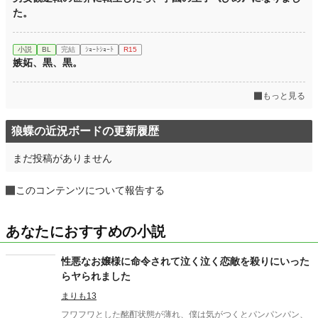
た。
小説
BL
完結
ｼｮｰﾄｼｮｰﾄ
R15
嫉妬、黒、黒。
もっと見る
狼蝶の近況ボードの更新履歴
まだ投稿がありません
このコンテンツについて報告する
あなたにおすすめの小説
性悪なお嬢様に命令されて泣く泣く恋敵を殺りにいった
らヤられました
まりも13
フワフワとした酩酊状態が薄れ、僕は気がつくとパンパンパン、