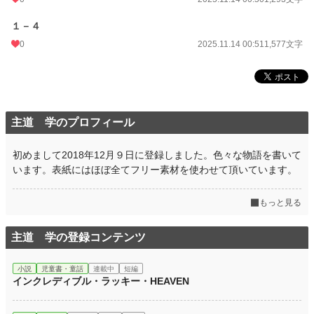
月間ポイント
0 pt (228,779 位)
１－４
年間ポイント
340 pt (112,779 位)
0
2025.11.14 00:51
1,577文字
累計ポイント
340 pt (225,178 位)
主道 学のプロフィール
初めまして2018年12月９日に登録しました。色々な物語を書いて
います。表紙にはほぼ全てフリー素材を使わせて頂いています。
もっと見る
主道 学の登録コンテンツ
小説
児童書・童話
連載中
短編
インクレディブル・ラッキー・HEAVEN