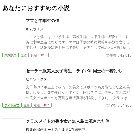
あなたにおすすめの小説
ママと中学生の僕
キムラエス
「ママと僕」は、中学生編、高校生編、大学生編の3部作で、本
編は中学生編になります。ママは子供の時に両親を事故で亡くし
ており、結婚後に夫を病気で失い、身内として残された僕に精神
的に依存をするようになる。幼少期の「僕」はそのママの依存が
文字数：42,816
大衆娯楽
完結
長編
R15
嬉しく、素敵なママに甘える閉鎖的な生活を当たり前のことと考
える。成長し、性に目覚め始めた中学生の「僕」は自分の性もマ
マとの日常の中で処理すべきものと疑わず、ママも戸惑いながら
セーラー服美人女子高生 ライバル同士の一騎討ち
もママに甘える「僕」に満足する。ママも僕もそうした行為が少
ヒロワークス
なからず社会規範に反していることは理解しているが、ママとの
甘美な繋がりは解消できずに戸惑いながらも続く「ママと中学生
女子高の２年生まで校内一の美女でスポーツも万能だった立花美
の僕」の営みを描いてみました。
帆。しかし、３年生になってすぐ、同じ学年に、美帆と並ぶほど
の美女でスポーツも万能な逢沢真凛が転校してきた。 クラスは、
隣りだったが、春のスポーツ大会と夏の水泳大会でライバル関係
文字数：14,350
ライト文芸
完結
短編
R15
が芽生える。 それに加えて、美帆と真凛は、隣りの男子校の俊介
に恋をし、どちらが俊介と付き合えるかを競う恋敵でもあった。
そして、秋の体育祭では、美帆と真凛が走り高跳びや100メート
クラスメイトの美少女と無人島に流された件
ル走、騎馬戦で対決！ その結果、放課後の体育館で一騎討ちをす
桜井正宗@オートスキル第1巻発売中
ることに。