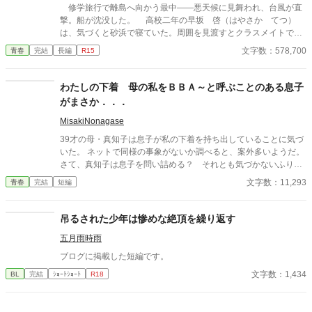
修学旅行で離島へ向かう最中――悪天候に見舞われ、台風が直
撃。船が沈没した。 高校二年の早坂 啓（はやさか てつ）
は、気づくと砂浜で寝ていた。周囲を見渡すとクラスメイトで美
少女の天音 愛（あまね まな）が隣に倒れていた。 どうや
文字数：578,700
青春
完結
長編
R15
ら、漂流して流されていたようだった。 帰ろうにも島は『無人
島』。 しばらくは島で生きていくしかなくなった。天音と共に
無人島サバイバルをしていくのだが……クラスの女子が次々に見
わたしの下着 母の私をＢＢＡ～と呼ぶことのある息子
つかり、やがてハーレムに。 男一人と女子十五人で……取り合
がまさか．．．
いに発展！？
MisakiNonagase
39才の母・真知子は息子が私の下着を持ち出していることに気づ
いた。 ネットで同様の事象がないか調べると、案外多いようだ。
さて、真知子は息子を問い詰める？ それとも気づかないふりを
続けてあげるか？ そのほかに外伝も綴りました。
文字数：11,293
青春
完結
短編
吊るされた少年は惨めな絶頂を繰り返す
五月雨時雨
ブログに掲載した短編です。
文字数：1,434
BL
完結
ｼｮｰﾄｼｮｰﾄ
R18