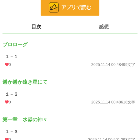
竜宮城のある水の惑星の危機と地球の更なる危機が合わさった時。
アプリで読む
武の新たな旅が始まる。
水の失われ神々 第二部。
目次
感想
超不定期更新です汗 本当にすみません汗
度々、誤字脱字加筆修正改稿をいたします汗
プロローグ
お暇つぶし程度にお読み下さいませ。
１－１
小説
228,779 位 / 228,779 件
0
2025.11.14 00:48
499文字
ライト文芸
9,588 位 / 9,588 件
遥か遥か遠き星にて
お気に入り
0
24h.ポイント
0 pt
１－２
0
2025.11.14 00:48
618文字
文字数
3,987
更新日時
2025.11.14 00:51
第一章 水淼の神々
初回公開日時
2025.11.14 00:48
１－３
週間ポイント
0 pt (228,779 位)
0
2025.11.14 00:50
1,293文字