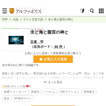
TOP
>
小説
>
ライト文芸小説
>
水と海と龍宮の神と
ライト文芸
連載中
長編
R15
水と海と龍宮の神と
主道 学
（近況ボード：
86 件
）
お気に入りに追加して更新通知を受け取ろう
お気に入り追加
水の失われた神々の続編です。
東龍と共に深手を負い。竜宮城のある本星へとワープした山門 武は、そこで水
淼の龍族（すいびょうのりゅうぞく）の脅威にさらされるという想像を絶する危
機にでくわす。
24h.ポイント
0pt
0
「どうか、水淼の龍族を共に退治してほしい」
純愛ファンタジー
高校生
ハーレム
刀剣アクション
四海竜王
巫女
SF海洋ロマン
乙姫に頼まれた武は、四海竜王たちと協力して水淼の龍族と闘う決意をするが？