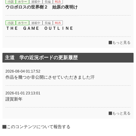
小説
ホラー
連載中
長編
R15
ウロボロスの世界樹２ 始原の夜明け
小説
ホラー
連載中
長編
R15
ＴＨＥ ＧＡＭＥ ＯＵＴＬＩＮＥ
もっと見る
主道 学の近況ボードの更新履歴
2026-08-04 01:17:52
作品を幾つか非公開にさせていただきました汗
2026-01-01 23:13:01
謹賀新年
もっと見る
このコンテンツについて報告する