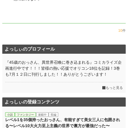
10
件
よっしぃのプロフィール
『45歳のおっさん、異世界召喚に巻き込まれる』コミカライズ企
画進行中です！！！皆様の熱い応援でオリコン18位を記録！3巻
も7月１２日に刊行しました！！ありがとうございます！
もっと見る
よっしぃの登録コンテンツ
小説
ファンタジー
連載中
長編
レベル1を35個持ったおっさん、有能すぎて美女三人に包囲され
る〜レベル10大火力至上主義の世界で裏方が最強だった〜