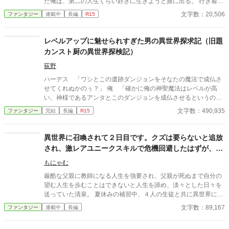
た俺は、第二の人生くらい好きに生きようと旅に出る。 行き着い
ンタジー！
た先は、寂れた町の場末の酒場だ。 なぜか客は男ばかりだが、
文字数：20,506
ファンタジー
連載中
長編
R15
日雇い冒険者や恐妻家の肉屋たちとの気楽な毎日は悪くない。
……ただ一人、どう見ても貴族のような美青年がこの地味な酒場
へ通ってくる理由だけは、さっぱりわからない。 「お前らツケは
レベルアップに魅せられすぎた男の異世界探求記（旧題
やめろ」 そんな穏やかな日々を送っていたはずなのに、ある
カンスト厨の異世界探検記）
日、酒場へ厄介な依頼が舞い込んできた――。 他サイトでも掲
載しています。 不定期更新です。
荻野
ハーデス 「ワシとこの遺跡ダンジョンをそなたの魔法で成仏さ
せてくれぬかのぅ？」 俺 「確かに俺の神聖魔法はレベルが高
い。神様であるアンタとこのダンジョンを成仏させるというのも
出来るかもしれないな」 ハーデス 「では……」 俺 「だが断
文字数：490,935
ファンタジー
完結
長編
R15
る！」 ハーデス 「むっ、今何と？」 俺 「断ると言ったんだ」
ハーデス 「なぜだ？」 俺 「……俺のレベルだ」 ハーデス
「……は？」 俺 「あともう数千回くらいアンタを倒せば俺のレ
異世界に召喚されて２日目です。クズは要らないと追放
ベルをカンストさせられそうなんだ。だからそれまでは聞き入れ
され、激レアユニークスキルで危機回避したはずが、ト
ることが出来ない」 ハーデス 「レベルをカンスト？ お、お
ラブル続きで泣きそうです。
主……正気か？ 神であるワシですらレベルは９０００なんじゃ
もにゃむ
ぞ？ それをカンスト？ 神をも上回る力をそなたは既に得てお
厳酷な父親に教師になる人生を強要され、父親が死ぬまで自分の
るのじゃぞ？」 俺 「そんなことは知ったことじゃない。俺の目
望む人生を歩むことはできないと人生を諦め、淡々とした日々を
標はレベルをカンストさせること。それだけだ」 ハーデス
送っていた清泉。 夏休みの補習中、４人の生徒と共に異世界に召
「……正気……なのか？」 俺 「もちろん」 異世界に放り込まれ
喚されてしまう。 召喚直後、職業がクズだから要らないと国外追
文字数：89,167
ファンタジー
連載中
長編
た俺は、昔ハマったゲームのように異世界をコンプリートするこ
放を言い渡された清泉だったが、同じく国外追放を言い渡された
とにした。 たとえ周りの者たちがなんと言おうとも、俺は異世界
2人の生徒に異常なほど執着されてしまう。 追放前にスキル封印
を極め尽くしてみせる！