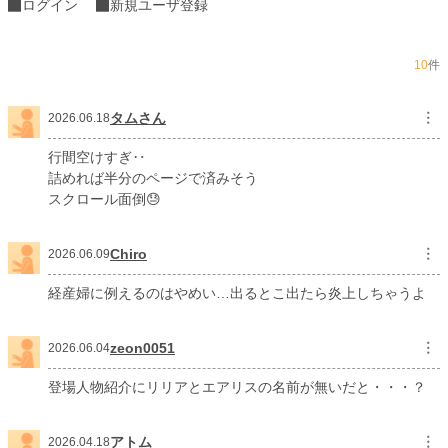
ログイン
新規ユーザ登録
魔力は毒である。代謝こそが命である。
軽い気持ちで読み飛ばせる作品ではありません。
でも、だからこそ――まず1話、読んでください。
10
件
【最新情報＆著者プロフィール】
タムさん
︙
代表作『45歳のおっさん、異世界召喚に巻き込まれる』（オリコンライトノベ
2026.06.18
ル部門18位記録）の著者が贈る最新作！
◆ 2月に待望の【第2巻】刊行！
行間空けすぎ‥
◆ 現在、怒涛の展開となる【第3巻】を鋭意執筆中！
詰めれば半分のページで済みそう
◆ 【コミカライズ企画進行中】！
スクロール面倒😓
すでにキャラデザが完成し、3巻発売と同時に連載スタート予定です。絶対的な
勢いで駆け上がる本作に、ぜひご期待ください！
Chiro
︙
2026.06.09
小説
2,661 位 / 228,744 件
経産婦に例えるのはやめい…出るとこ出たら炎上しちゃうよ
ファンタジー
457 位 / 53,295 件
お気に入り
673
zeon0051
︙
2026.06.04
24h.ポイント
498 pt
登場人物紹介にリリアとエアリスの名前が無いだと・・・？
文字数
575,370
アトム
︙
2026.04.18
更新日時
2026.05.31 22:00