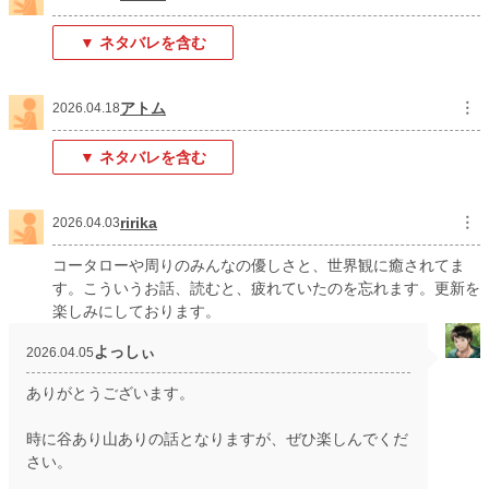
初回公開日時
2026.03.20 09:07
▼ ネタバレを含む
初回完結日時
2026.06.01 08:10
アトム
︙
2026.04.18
週間ポイント
2,348 pt (4,195 位)
月間ポイント
10,063 pt (4,474 位)
▼ ネタバレを含む
年間ポイント
200,434 pt (3,116 位)
ririka
︙
2026.04.03
累計ポイント
201,483 pt (19,853 位)
コータローや周りのみんなの優しさと、世界観に癒されてま
す。こういうお話、読むと、疲れていたのを忘れます。更新を
楽しみにしております。
よっしぃ
2026.04.05
ありがとうございます。
時に谷あり山ありの話となりますが、ぜひ楽しんでくだ
さい。