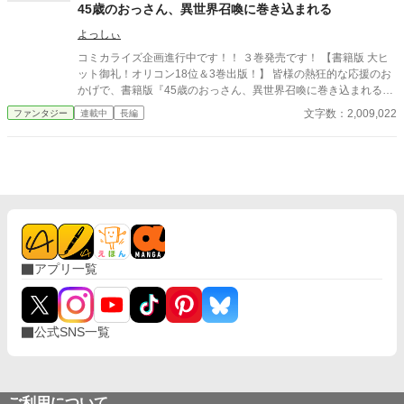
の処置をすると聞かされ、王都の通行門で部屋に閉じ込められた
45歳のおっさん、異世界召喚に巻き込まれる
清泉は、生徒たちと兵士たちから逃れるためにユニークスキルを
よっしぃ
発動し………………目が覚めると子どもの姿になっていた。 容姿
のせいで子どもの頃から嫌な思いをたくさんしてきた清泉。 父親
コミカライズ企画進行中です！！ ３巻発売です！ 【書籍版 大ヒ
に厳しく叩き込まれた剣道も、身を守るために身につけた護身の
ット御礼！オリコン18位＆3巻出版！】 皆様の熱狂的な応援のお
ための武術も、力のない小さな体ではほとんど役に立たない。 可
かげで、書籍版『45歳のおっさん、異世界召喚に巻き込まれる』
愛い女の子にしか見えない子どもになってしまった清泉を襲うト
が、コミカライズ決定いたしました！現在企画進行中！！そして
文字数：2,009,022
ファンタジー
連載中
長編
ラブルはまだまだ続くようで…… 楽しんでいただけたら、嬉しい
オリコン週間ライトノベルランキング18位、そしてアルファポリ
です。 ※ 画像はAIに描いてもらいましたが、文章は100％自分で
ス様の書店売上ランキングでトップ10入りを記録しました！ １２
書いています。
日には、楽天koboにおいてファンタジー５位となりました！皆様
のおかげです！ 本当に、本当にありがとうございます！ 皆様の応
援が、最高の形で「続刊（3巻）」へと繋がりました。 市丸きす
け先生による、素晴らしい書影も必見です！ 夏にはいよいよコミ
カライズ連載開始予定です！乞うご期待！！ 【作品紹介】 欲望に
取りつかれた権力者が企んだ「スキル強奪」のための勇者召喚。
だが、その儀式に巻き込まれたのは、どこにでもいる普通のサラ
アプリ一覧
リーマン――白河小次郎、45歳。 彼に与えられたのは、派手な攻
撃魔法ではない。 【鑑定】【いんたーねっと？】【異世界売買】
【テイマー】…etc. その一つ一つが、世界の理すら書き換えかね
ない、規格外の「便利スキル」だった。 欲望者から逃げ切るか、
公式SNS一覧
それとも、サラリーマンとして培った「知識」と、チート級のス
キルを武器に、反撃の狼煙を上げるか。 気のいいおっさんの、優
しくて、ずる賢い、まったり異世界サバイバルが、今、始まる！
【書誌情報】 タイトル: 『４５歳のおっさん、異世界召喚に巻き
込まれる』 著者: よっしぃ イラスト: 市丸きすけ 先生 出版社: アル
ご利用について