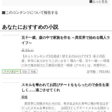
もっと見る
このコンテンツについて報告する
あなたにおすすめの小説
五十一歳、森の中で家族を作る ～異世界で始める職人ラ
イフ～
よっしぃ
【ホットランキング1位達成！皆さまのおかげです】 多くの応
援、本当にありがとうございます！ 職人一筋、五十一歳――現場
に出て働き続けた工務店の親方・昭雄（アキオ）は、作業中の地
震に巻き込まれ、目覚めたらそこは見知らぬ森の中だった。 持ち
文字数：793,491
ファンタジー
完結
長編
物は、現場仕事で鍛えた知恵と経験、そして人や自然を不思議と
「調和」させる力だけ。 偶然助けたのは、戦火に追われた五人の
子供たち。 「この子たちを見捨てられるか」――そうして始まっ
スキルを奪われてお詫びチートをもらったので余生を楽
た、ゼロからの異世界スローライフ。 草木で屋根を組み、石でか
しく……過ごさせてくれ
まどを作り、土器を焼く。やがて薬師のエルフや、獣人の少女、
訳ありの元王女たちも仲間に加わり、アキオの暮らしは「町」と
紫楼
呼べるほどに広がっていく。 頼れる父であり、愛される夫であ
異世界に召喚されたその日、巻き込まれた青年に俺が得るはず
り、誰かのために動ける男―― 年齢なんて関係ない。 五十路の職
だったスキルを奪われた。 お詫びとしてチートスキルを授かっ
人が“家族”と共に未来を切り拓く、愛と癒しの異世界共同体ファ