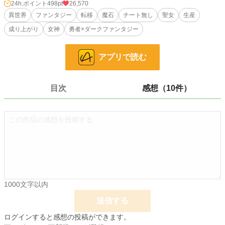
電車でマナー違反を注意したら、逆ギレされて殴られた。
24h.ポイント
498pt
26,570
気がついたら異世界召喚。
異世界
ファンタジー
転移
魔石
チート無し
聖女
生産
だが能力鑑定は「なし」。魔力適性も「なし」。
成り上がり
女神
勇者×ダークファンタジー
52歳のおっさんに、異世界は容赦ない。
結論――王都の地下下水道に「廃棄」。
アプリで読む
玄湊康太郎。職業、設備管理。趣味、健康管理。
血管年齢は実年齢マイナス20歳。
そんな自慢も、汚物まみれの下水道じゃ何の役にも立たない。
目次
感想（10件）
だが、転んだ拍子に起きた「偶然の浄化」が、すべてを変えた。
下水には、地上の連中が気づかない「資源」が眠っている。
捨てられた魔道具。
長年魔素を吸い続けた高純度魔石。
そして、同じく捨てられた元聖女、セシリア。
チート能力なし。異能なし。魔法も使えない。
あるのは、52年分の知識と経験、そして設備屋としてのプロ意識だけ。
1000文字以内
汚物を「資源」に変え、捨てられた者たちと共に成り上がる。
スラムから始まる、おっさんの本気の逆転劇。
送信する
この作品には、現代の「病気」と「健康」に対する、作者の本気のメッセージが
ログインすると感想の投稿ができます。
込められています。