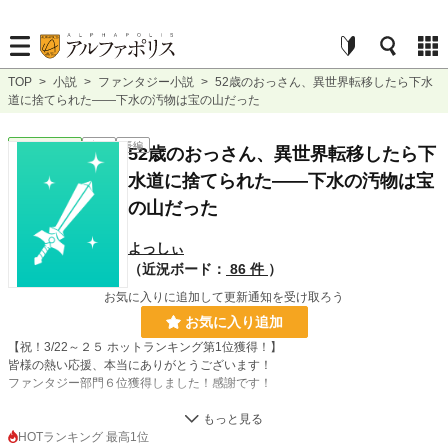
TOP
>
小説
>
ファンタジー小説
>
52歳のおっさん、異世界転移したら下水
道に捨てられた――下水の汚物は宝の山だった
ファンタジー
完結
長編
52歳のおっさん、異世界転移したら下
水道に捨てられた――下水の汚物は宝
の山だった
よっしぃ
（近況ボード：
86 件
）
お気に入りに追加して更新通知を受け取ろう
お気に入り追加
【祝！3/22～２５ ホットランキング第1位獲得！】
皆様の熱い応援、本当にありがとうございます！
ファンタジー部門６位獲得しました！感謝です！
【書籍化作家の本気作。まず1話、読んでください】
HOTランキング 最高1位