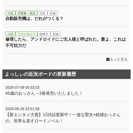
小説
児童書・童話
完結
長編
自動販売機は、だれがつくる？
小説
ファンタジー
連載中
長編
修理したら、アンドロイドにご主人様と呼ばれた。妻よ、これは
不可抗力だ
もっと見る
よっしぃの近況ボードの更新履歴
2026-07-09 00:33:33
45歳のおっさん～3巻発売いたしました！
2026-06-29 23:51:58
【新エンタメ大賞】1日5話更新中！一途な聖女×鈍感おっさん
の、世界を直すロードノベル！