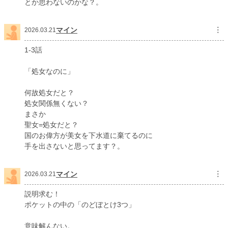
とか思わないのかな？。
マイン
︙
2026.03.21
1-3話
「処女なのに」
何故処女だと？
処女関係無くない？
まさか
聖女=処女だと？
国のお偉方が美女を下水道に棄てるのに
手を出さないと思ってます？。
マイン
︙
2026.03.21
説明求む！
ポケットの中の「のどぼとけ3つ」
意味解んない。