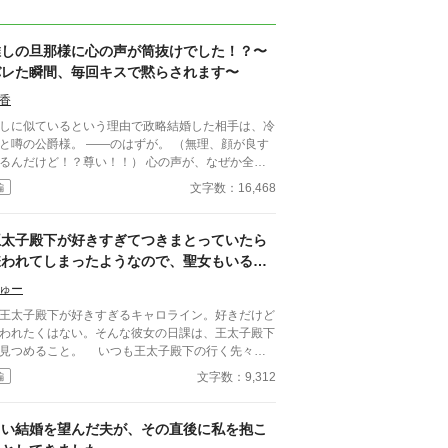
推しの旦那様に心の声が筒抜けでした！？〜
バレた瞬間、毎回キスで黙らされます〜
香
しに似ているという理由で政略結婚した相手は、冷
と噂の公爵様。 ――のはずが。 （無理、顔が良す
るんだけど！？尊い！！） 心の声が、なぜか全部
に聞こえていた。 必死に取り繕うも時すでに遅
文字数：16,468
編
。 暴走する脳内実況を止めるたび、旦那様はなぜ
―キスしてくる。 「黙らせるのにちょうどい
です！！むしろ悪化してま
王太子殿下が好きすぎてつきまとっていたら
様 × 心の声だだ漏れ令嬢 甘くて騒
嫌われてしまったようなので、聖女もいるこ
しい新婚生活、開幕。
とだし悪役令嬢の私は退散することにしまし
ゅー
た。
太子殿下が好きすぎるキャロライン。好きだけど
われたくはない。そんな彼女の日課は、王太子殿下
見つめること。 いつも王太子殿下の行く先々に
没して王太子殿下を見つめていたが、ついにそんな
文字数：9,312
編
活が終わるときが来る。 聖女が現れたのだ。そ
て、さらにショックなことに、自分が乙女ゲームの
界に転生していてそこで悪役令嬢だったことを思い
白い結婚を望んだ夫が、その直後に私を抱こ
す。 王太子殿下に嫌われたくはないキャロライ