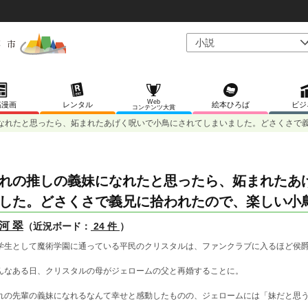
Web
稿漫画
レンタル
絵本ひろば
ビジ
コンテンツ大賞
なれたと思ったら、妬まれたあげく呪いで小鳥にされてしまいました。どさくさで
れの推しの義妹になれたと思ったら、妬まれたあ
した。どさくさで義兄に拾われたので、楽しい小
河 翠
（近況ボード：
24 件
）
学生として魔術学園に通っている平民のクリスタルは、ファンクラブに入るほど侯
んなある日、クリスタルの母がジェロームの父と再婚することに。
れの先輩の義妹になれるなんて幸せと感動したものの、ジェロームには「妹だと思