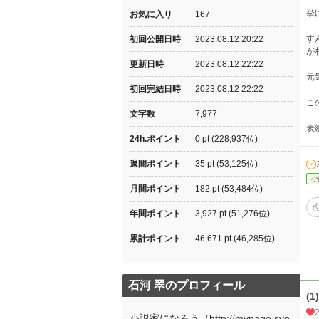
挙
お気に入り
167
す
初回公開日時
2023.08.12 20:22
が
更新日時
2023.08.12 22:22
元
初回完結日時
2023.08.12 22:22
こ
文字数
7,977
表
24h.ポイント
0 pt (228,937位)
週間ポイント
35 pt (53,125位)
小
月間ポイント
182 pt (53,484位)
年間ポイント
3,927 pt (51,276位)
累計ポイント
46,671 pt (46,285位)
石河 翠のプロフィール
(1)
小説家になろう（http://mypage.syo