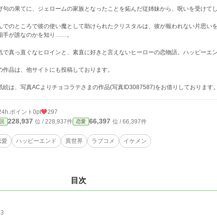
げ句の果てに、ジェロームの家族となったことを妬んだ従姉妹から、呪いを受けて
んでのところで彼の使い魔として助けられたクリスタルは、彼が報われない片思い
相手が誰なのかを知り……。
気で真っ直ぐなヒロインと、素直に好きと言えないヒーローの恋物語。ハッピーエ
の作品は、他サイトにも投稿しております。
紙絵は、写真ACよりチョコラテさまの作品(写真ID3087587)をお借りしております
24h.ポイント
0pt
297
228,937
66,397
位 / 228,937件
位 / 66,397件
説
恋愛
恋愛
ハッピーエンド
異世界
ラブコメ
イケメン
目次
23