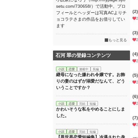
setu.com/730658/）で活動中。プロ
(2)
フィールとヘッダーは写真ACよりチ
ョコラテさまの作品をお借りしてい
ます
(3)
もっと見る
(4)
石河 翠の登録コンテンツ
小説
恋愛
連載中
長編
継母になった嫌われ令嬢です。お飾
(5)
りの妻のはずが溺愛だなんて、どう
いうことですか？
(6)
小説
恋愛
完結
短編
かわいそうな私をやめることにしま
した。
(7)
小説
恋愛
完結
短編
【異世界恋愛短編集】冷遇された身