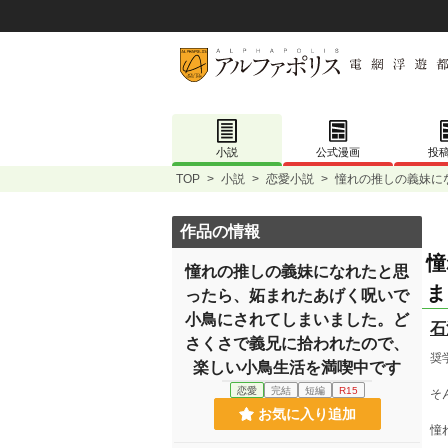
小説
公式漫画
投
TOP
>
小説
>
恋愛小説
>
憧れの推しの義妹に
作品の情報
憧
憧れの推しの義妹になれたと思
ま
ったら、妬まれたあげく呪いで
小鳥にされてしまいました。ど
石
さくさで義兄に拾われたので、
奨
楽しい小鳥生活を満喫中です
恋愛
完結
短編
R15
そ
お気に入り追加
憧