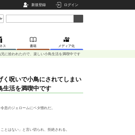
新規登録
ログイン
ネス
書籍
メディア化
義兄に拾われたので、楽しい小鳥生活を満喫中です
げく呪いで小鳥にされてしまい
鳥生活を満喫中です
爵令息のジェロームにベタ惚れだ。
うことはない」と言い切られ、拒絶される。