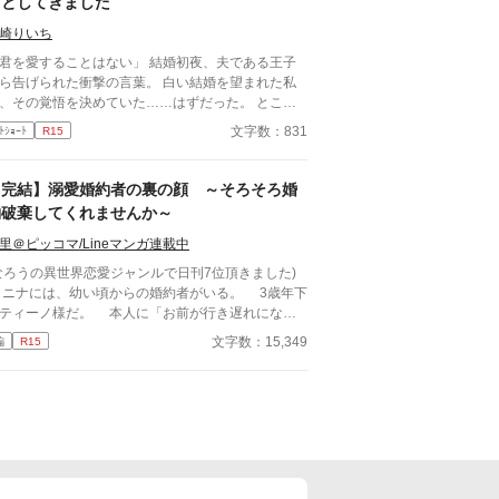
うとしてきました
は、王太子殿下の前から姿を消すことにした。そん
なお話です。 ちょっと切ないお話です。
崎りいち
を愛することはない」 結婚初夜、夫である王子
ら告げられた衝撃の言葉。 白い結婚を望まれた私
、その覚悟を決めていた……はずだった。 ところ
次の瞬間、王子は私を抱こうとしてくる。 「待っ
文字数：831
ﾄｼｮｰﾄ
R15
ください！ あなた、私を愛さないと言いましたよ
もりはないのに、なぜ身体の関係だ
るのか。 問い詰める私に、王子は驚きの秘密
【完結】溺愛婚約者の裏の顔 ～そろそろ婚
。 「興奮しすぎると、僕の心臓が止まるか
約破棄してくれませんか～
ないんだ」 ……それ、絶対に我慢しなきゃい
いやつでは！？ 愛されない花嫁になるはずが、
里＠ピッコマ/Lineマンガ連載中
ぜか命がけで溺愛されることになりました。 転生
なろうの異世界恋愛ジャンルで日刊7位頂きました)
令嬢と、恋心をこじらせた王子の勘違いラブコメデ
ナには、幼い頃からの婚約者がいる。 3歳年下
。
ティーノ様だ。 本人に「お前が行き遅れになっ
頃に終わりだ」と宣言されるような、典型的な「婚
文字数：15,349
編
R15
破棄前提の格差婚約」だ。 行き遅れになる前に
とか婚約破棄できないかと頑張ってはみるが、うま
いかず、最近ではもうそれもいいか、と半ばあきら
ている。 なぜなら、現在１６歳のティーノ様
、匂いたつような色香と初々しさとを併せ持つ、美
年へと成長してしまったのだ。おまけに人前では、
もがうらやむような溺愛ぶりだ。それが偽物だった
しても、こんな風に夢を見させてもらえる体験なん