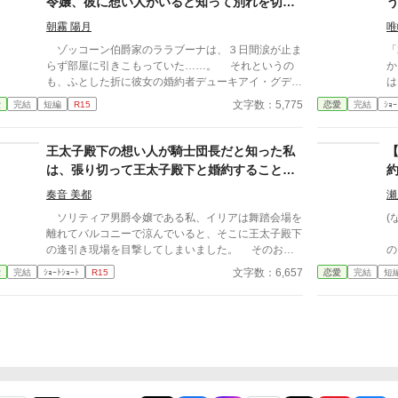
令嬢、彼に想い人がいると知って別れを切り
ン
出しました〜え、彼が本当に好きだったのは
朝霧 陽月
唯
私なんですか！？〜
ゾッコーン伯爵家のララブーナは、３日間涙が止ま
「君
らず部屋に引きこもっていた……。 それというの
か
も、ふとした折に彼女の婚約者デューキアイ・グデー
は
レ公爵子息に想い人がいると知ってしまったからだ。
が
文字数：5,775
愛
完結
短編
R15
恋愛
完結
ｼｮｰ
※内容はタイトル通りです、基本ヤベェ登場人物しか
て
いません。 ※他サイトにも、同作者ほぼ同タイトル
ね？」 愛するつ
で投稿中。
け求め
王太子殿下の想い人が騎士団長だと知った私
を明かす
は、張り切って王太子殿下と婚約することに
もしれ
しました！
けな
奏音 美都
瀬
な
ソリティア男爵令嬢である私、イリアは舞踏会場を
(
者
離れてバルコニーで涼んでいると、そこに王太子殿下
ニ
ィ
の逢引き現場を目撃してしまいました。 そのお相
の
手は……ロワール騎士団長様でした。 あぁ、なん
た
文字数：6,657
愛
完結
ｼｮｰﾄｼｮｰﾄ
R15
恋愛
完結
短
てことでしょう…… こんな、こんなのって……尊
約
すぎますわ！！
何
く
め
は
青
誰
と