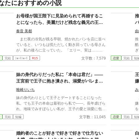
なたにおすすめの小説
お母様が国王陛下に見染められて再婚するこ
とになったら、美麗だけど残念な義兄の王太
子殿下に婚姻を迫られました！
奏音 美都
由
まだ夜の冷気が残る早朝、焼かれたパンを店に並べ
推
ていると、いつもは慌ただしく動き回っている母さん
酷
が、私の後ろに立っていた。 「エリー、実は……国
ぎ
王陛下に見染められて、婚姻を交わすことになったん
本人
文字数：7,579
愛
完結
ｼｮｰﾄｼｮｰﾄ
R15
恋愛
完結
短
だけど、貴女も王宮に入ってくれるかしら？」 国
し
王陛下に見染められて……って。国王陛下が母さんを
か―
好きになって、求婚したってこと！？ え、で……私
い」 いや全然よくない
妹の身代わりだった私に「本命は君だ」――
も王宮にって、王室の一員になれってこと！？ 国
す！！ 無表情公爵
王宮前で王子に抱き潰され、溺愛がバレまし
王陛下に挨拶に伺うと、そこには美しい顔立ちの王太
が
た。～私が虐げられるきっかけになった少年
子殿下がいた。 「エリー、どうか僕と結婚してく
唯崎りいち
み
が、私と王子を結び付
れ！ 君こそ、僕の妻に相応しい！」 え……私、
妹の身代わりとして王子とデートすることになった
王
貴方の妹になるんですけど？ どこから突っ込んで
私。でも王子の本命は最初から私で――。長年虐げら
嫌
いいのか分かんない。
れ、地味でみすぼらしい私が、王子の愛と溺愛に包ま
を
れ、ついに幸せを掴む甘々ラブファンタジー。妹や家
出
文字数：11,045
愛
完結
短編
恋愛
完結
短
族との誤解、影武者の存在も絡み、ハラハラと胸キュ
生
ンが止まらない物語。
し
世
婚約者のことが好きで好きで好きで仕方ない
出