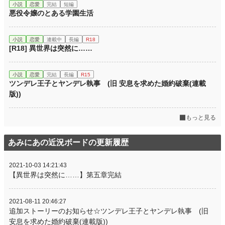
小説
恋愛
完結
短編
悪役令嬢のとある学園生活
小説
恋愛
連載中
長編
R18
[R18] 異世界は突然に……
小説
恋愛
完結
長編
R15
ツンデレ王子とヤンデレ執事 (旧 安息を求めた婚約破棄(連載
版))
もっと見る
あみにあの近況ボードの更新履歴
2021-10-03 14:21:43
【異世界は突然に……】第五章完結
2021-08-11 20:46:27
追加ストーリーのお知らせ☆ツンデレ王子とヤンデレ執事 (旧
安息を求めた婚約破棄(連載版))