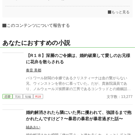
もっと見る
このコンテンツについて報告する
あなたにおすすめの小説
【R１８】深層のご令嬢は、婚約破棄して愛しのお兄様
に花弁を散らされる
奏音 美都
バトワール財閥の令嬢であるクリスティーナは血の繋がらない
兄、ウィンストンを密かに慕っていた。だが、貴族院議員であ
り、ノルウェールズ侯爵家の三男であるコンラッドとの婚姻話が
持ち上がり、バトワール財閥、ひいては会社の経営に携わる兄の
文字数：13,277
恋愛
完結
短編
R18
ために、お見合いを受ける覚悟をする。 だが、今目の前では兄の
ウィンストンに迫られていた。 「ノルウェールズ侯爵の御曹司と
のお見合いが決まったって聞いたんだが、本当なのか？」」 ど
婚約解消されたら隣にいた男に攫われて、強請るまで抱
う尋ねる兄の真意は……
かれたんですけど？〜暴君の暴君が暴君過ぎた話〜
紬あおい