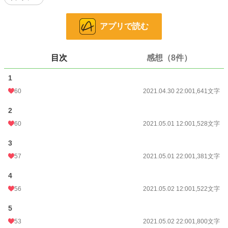
ずっと続けばいいと願っていた。
なのに私は……彼の姉として抱いてはいけない感情を持ってしまった。
アプリで読む
気が付いた時にはもう後戻りできないところまで来ていたの。
彼の傍に居たいのに、もう居続けることは出来ない。
だから私は彼の傍を離れると決意した。
目次
感想（8件）
それなのに、どうしてこんなことになってしまったの……？
※全14話(完結)毎日更新【5/8完結します】
1
※無理やりな性描写がございます、苦手な方はご注意ください。
60
2021.04.30 22:00
1,641文字
小説
12,570 位 / 228,955 件
2
60
2021.05.01 12:00
1,528文字
恋愛
5,684 位 / 66,405 件
3
お気に入り
1,566
57
2021.05.01 22:00
1,381文字
24h.ポイント
85 pt
4
文字数
22,969
56
2021.05.02 12:00
1,522文字
更新日時
2021.05.08 22:00
5
初回公開日時
2021.04.30 22:00
53
2021.05.02 22:00
1,800文字