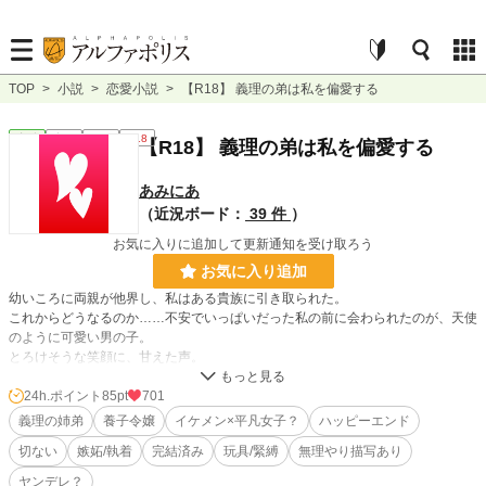
TOP
>
小説
>
恋愛小説
>
【R18】 義理の弟は私を偏愛する
恋愛
完結
短編
R18
【R18】 義理の弟は私を偏愛する
あみにあ
（近況ボード：
39 件
）
お気に入りに追加して更新通知を受け取ろう
お気に入り追加
幼いころに両親が他界し、私はある貴族に引き取られた。
これからどうなるのか……不安でいっぱいだった私の前に会わられたのが、天使
のように可愛い男の子。
とろけそうな笑顔に、甘えた声。
伸ばされた小さな手に、不安は一気に吹き飛んだの。
それが私と義弟の出会いだった。
24h.ポイント
85pt
701
義理の姉弟
養子令嬢
イケメン×平凡女子？
ハッピーエンド
彼とすぐに仲良くなって、朝から晩まで一緒にいた。
切ない
嫉妬/執着
完結済み
玩具/緊縛
無理やり描写あり
同じ食卓を囲み、同じベッドで手をつないで眠る毎日。
毎日が幸せだった。
ヤンデレ？