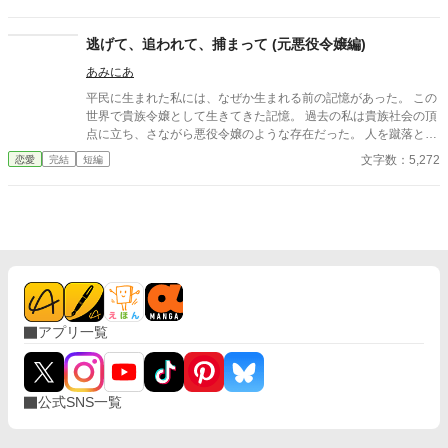
ば彼の代わりに男友達を作ろうと画策するがーー
逃げて、追われて、捕まって (元悪役令嬢編)
あみにあ
平民に生まれた私には、なぜか生まれる前の記憶があった。 この
世界で貴族令嬢として生きてきた記憶。 過去の私は貴族社会の頂
点に立ち、さながら悪役令嬢のような存在だった。 人を蹴落と
し、気に食わない女を断罪し、今思えばひどい令嬢だったと思う
文字数：5,272
恋愛
完結
短編
わ。 だから今度は平民としての幸せをつかみたい、そう願ってい
たはずなのに、一体全体どうしてこんな事になってしまたのかし
ら……。 ＊＊＊＊＊ご報告＊＊＊＊ 「逃げて、追われて、捕まっ
て」連載版については、2020年 1月28日 レジーナブックス 様
より書籍化しております。 **************** サクサクと読める、50
00字程度の短編を書いてみました！ なろうでも同じ話を投稿して
おります。
アプリ一覧
公式SNS一覧