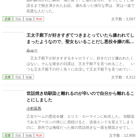
婚約解消された瞬間「俺が貰う」と連れ去られ、もっとしてと強
請るまで抱き潰されたお話。 連れ去った強引な男は、実は一途で
高貴な人だった。
文字数：3,687
恋愛
完結
短編
R18
王太子殿下が好きすぎてつきまとっていたら嫌われてし
まったようなので、聖女もいることだし悪役令嬢の私は
退散することにしました。
みゅー
王太子殿下が好きすぎるキャロライン。好きだけど嫌われたく
はない。そんな彼女の日課は、王太子殿下を見つめること。 い
つも王太子殿下の行く先々に出没して王太子殿下を見つめていた
が、ついにそんな生活が終わるときが来る。 聖女が現れたの
文字数：9,312
恋愛
完結
短編
だ。そして、さらにショックなことに、自分が乙女ゲームの世界
に転生していてそこで悪役令嬢だったことを思い出す。 王太子
殿下に嫌われたくはないキャロラインは、王太子殿下の前から姿
世話焼き幼馴染と離れるのが辛いので自分から離れるこ
を消すことにした。そんなお話です。 ちょっと切ないお話で
とにしました
す。
小村辰馬
乙女ゲームの悪役令嬢、エリス・カーマインに転生した。 幼馴染
であるアーロンの傍にに居続けると、追放エンドを迎えてしまう
のに、原作では俺様だった彼の世話焼きな一面を開花させてしま
い、居心地の良い彼のそばを離れるのが辛くなってしまう。 なら
文字数：12,906
恋愛
完結
短編
R18