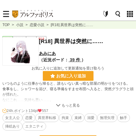
TOP
>
小説
>
恋愛小説
>
[R18] 異世界は突然に……
恋愛
連載中
長編
R18
[R18] 異世界は突然に……
あみにあ
（近況ボード：
39 件
）
お気に入りに追加して更新通知を受け取ろう
お気に入り追加
いつものように仕事から帰ると、誰もいない真っ暗な部屋の明かりをつける。
食事をし、シャワーを浴び、寝る準備をすませ布団へ入ると、突然グラグラと頭
が揺れた。
なにこれ……気持ち悪い……。
私は布団に潜り込み、必死に嗚咽感に堪えていると、突然私の体がフワッと浮く
感覚に襲われた……。
24h.ポイント
134pt
557
頭痛が激しくなり、荒く息を繰り返す中、私の意識はプツリっと途切れた。
女主人公
恋愛
異世界転移
拘束
束縛
溺愛
無理矢理
触手
挿絵あり
エタニティ
次に目覚めると、私は見たこともない部屋に横たわっていた。
徐に体を持ち上げると、そこには綺麗な顔立ちをした男が二人、私に笑みを浮か