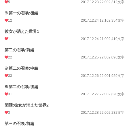
5
2017.12.23 22:00
2,312文字
文字数
807,787
※第一の召喚:後編
更新日時
2021.12.26 21:00
12
2017.12.24 12:16
2,354文字
初回公開日時
2017.12.21 19:32
彼女が消えた世界1
週間ポイント
1
1,120 pt (8,207 位)
2017.12.24 21:00
2,419文字
月間ポイント
4,730 pt (8,759 位)
第二の召喚:前編
22
2017.12.25 22:00
2,096文字
年間ポイント
48,796 pt (10,615 位)
※第二の召喚:中編
累計ポイント
2,505,303 pt (2,082 位)
33
2017.12.26 22:00
1,929文字
※第二の召喚:後編
31
2017.12.27 22:00
2,820文字
閑話:彼女が消えた世界2
3
2017.12.28 22:00
2,232文字
第三の召喚:前編