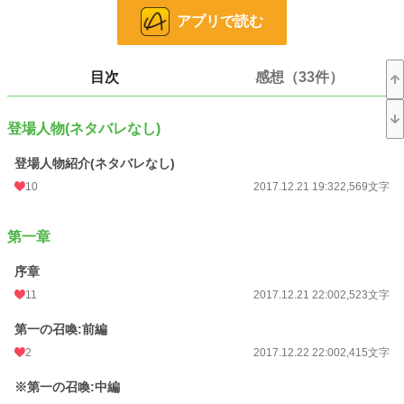
べていた。
アプリで読む
*********************
※27話で第一章完結致します。
※84話で第二章完結致します。
目次
感想（33件）
※162話で第三章完結致します。
※181話で第四章完結致します。
※356話で第五章完結致します。
登場人物(ネタバレなし)
《イラストは@tamagokikaku様(Twitter)より提供して頂きました》
登場人物紹介(ネタバレなし)
短編で投稿しておりました、〇〇×私の連載版となります。
(俺様王子×私・ドS魔導士×私・ヤンデレ騎士×私・年上医師×私)
10
2017.12.21 19:32
2,569文字
短編を読んでいない方にもわかるようになっておりますので、ご安心下さい。
それでは宜しくお願いいたします。
第一章
※無理矢理な描写があります、苦手な方はご注意下さい。
※R１８の描写がある場合はタイトルに※印をつけております。
序章
11
2017.12.21 22:00
2,523文字
小説
8,808 位 / 228,618 件
第一の召喚:前編
恋愛
3,943 位 / 66,320 件
2
2017.12.22 22:00
2,415文字
お気に入り
2,496
※第一の召喚:中編
24h.ポイント
134 pt