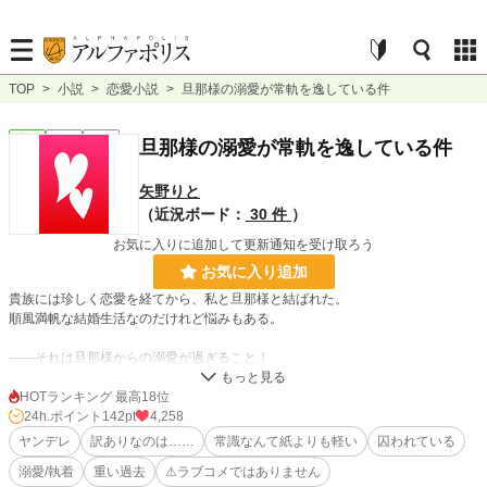
TOP
>
小説
>
恋愛小説
>
旦那様の溺愛が常軌を逸している件
恋愛
完結
短編
旦那様の溺愛が常軌を逸している件
矢野りと
（近況ボード：
30 件
）
お気に入りに追加して更新通知を受け取ろう
お気に入り追加
貴族には珍しく恋愛を経てから、私と旦那様と結ばれた。
順風満帆な結婚生活なのだけれど悩みもある。
――それは旦那様からの溺愛が過ぎること！
贅沢すぎる悩みまたは惚気だと思われるかもしれない。けれど、私、本気で困っ
HOTランキング 最高18位
てます！
24h.ポイント
142pt
4,258
ヤンデレ
訳ありなのは……
常識なんて紙よりも軽い
囚われている
溺愛/執着
重い過去
⚠ラブコメではありません
今日も誰かが殺られそうなので……。