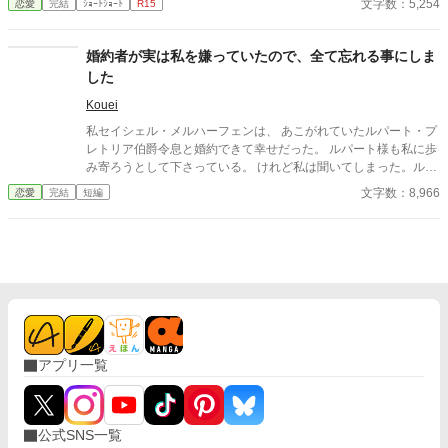
文字数：5,254
恋愛
完結
ｼｮｰﾄｼｮｰﾄ
R15
と思いきや。 なんと、王都だけは死んでもいかないといってい
たマカリが、ヴィオラを追ってきて……。
婚約者が実は私を嫌っていたので、全て忘れる事にしま
した
Kouei
私セイシェル・メルハーフェンは、 あこがれていたルパート・プ
レトリア伯爵令息と婚約できて幸せだった。 ルパート様も私に歩
み寄ろうとして下さっている。 けれど私は聞いてしまった。ルパ
ート様の本音を。 『我慢するしかない』 『彼女といると疲れる』
文字数：8,966
恋愛
完結
短編
私はルパート様に嫌われていたの？ 本当は厭わしく思っていた
の？ だから私は決めました。 あなたを忘れようと… ※この作品
は、他投稿サイトにも公開しています。
アプリ一覧
公式SNS一覧