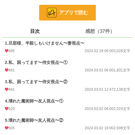
愛が激重の旦那様と私の攻防と、それに巻き込まれる周囲の人達。愛あり笑いあ
アプリで読む
り訳ありの、……重く切ないお話です。
※軽い出だしですがラブコメではありません。⚠重めのお話も入ります。
※お話があわない時はそっと閉じてくださいませ。
目次
感想（37件）
※完結後はネタバレありです。
1.旦那様、半殺しもいけません〜妻視点〜
小説
8,628 位 / 228,674 件
495
2024.02.29 06:00
3,028文字
恋愛
3,900 位 / 66,340 件
2.私、困ってます〜侍女視点〜①
お気に入り
1,795
481
2024.03.01 06:00
1,831文字
24h.ポイント
142 pt
3.私、困ってます〜侍女視点〜②
461
2024.03.01 12:47
2,138文字
文字数
18,388
更新日時
2024.03.08 16:33
4.壊れた魔術師〜友人視点〜①
520
2024.03.02 06:00
2,024文字
初回公開日時
2024.02.29 06:00
5.壊れた魔術師〜友人視点〜②
初回完結日時
2024.03.04 06:04
505
2024.03.02 18:00
2,699文字
週間ポイント
927 pt (9,481 位)