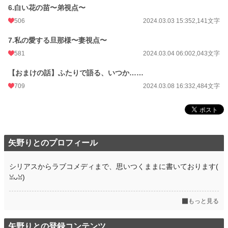
6.白い花の苗〜弟視点〜
月間ポイント
4,431 pt (9,259 位)
506
2024.03.03 15:35
2,141文字
年間ポイント
68,029 pt (8,219 位)
7.私の愛する旦那様〜妻視点〜
累計ポイント
583,254 pt (9,212 位)
581
2024.03.04 06:00
2,043文字
【おまけの話】ふたりで語る、いつか……
709
2024.03.08 16:33
2,484文字
矢野りとのプロフィール
シリアスからラブコメディまで、思いつくままに書いております(
ꈍᴗꈍ)
もっと見る
矢野りとの登録コンテンツ