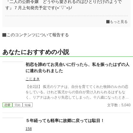
『二人の公爵令嬢 どうやら愛されるのはひとりだけのようで
す』７月上旬発売予定です(=´▽`=)ﾉ
もっと見る
このコンテンツについて報告する
あなたにおすすめの小説
初恋を諦めてお見合いに行ったら、私を振ったはずの人
に連れ去られました
こじまき
【全2話】 孤児のリアナは、自分を育ててくれた牧師のルカの恋
をしている。けれど孤児からの告白が受け入れられるはずもな
く、リアナはあっさり失恋してしまった。十八歳になったとき、
ついに想いに区切りをつけようとお見合いに臨むことを決めたリ
文字数：5,040
恋愛
完結
短編
アナ。けれどそれを聞いたルカは、お見合い会場までリアナを追
ってきて… 「本当は、最初から逃がす気なんてなかったのかも
ね」 ※小説家になろうにも投稿しています
５年経っても軽率に故郷に戻っては駄目！
158