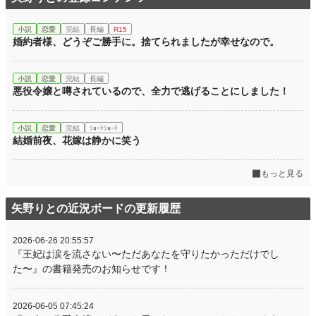
小説
恋愛
完結
長編
R15
婚約者様、どうぞご勝手に。捨てられましたが幸せなので。
小説
恋愛
完結
長編
悪役令嬢と噂されているので、全力で逃げることにしました！
小説
恋愛
完結
ｼｮｰﾄｼｮｰﾄ
結婚前夜、花嫁は静かに笑う
もっと見る
矢野りとの近況ボードの更新履歴
2026-06-26 20:55:57
『王妃は涙を流さない〜ただあなたを守りたかっただけでし
た〜』の書籍発売のお知らせです！
2026-06-05 07:45:24