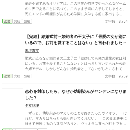
伯爵令嬢であるオリビアは、この世界が前世でやった乙女ゲーム
の世界であることに気づく。このまま学園に入学してしまうと、
死亡エンドの可能性があるため学園に入学する前に家出すること
にした。婚約者もさらっとスルーして、早や５年。結局誰ルート
文字数：8,754
恋愛
完結
短編
を主人公は選んだのかしらと軽率にも故郷に舞い戻ってしま
い・・・ ２話完結を目指してます！
【完結】結婚式前～婚約者の王太子に「最愛の女が別に
いるので、お前を愛することはない」と言われました～
黒塔真実
挙式が迫るなか婚約者の王太子に「結婚しても俺の最愛の女は別
にいる。お前を愛することはない」とはっきり言い切られた公爵
令嬢アデル。しかしどんなに婚約者としてないがしろにされても
女性としての誇りを傷つけられても彼女は平気だった。なぜなら
文字数：9,759
恋愛
完結
短編
大切な「心の拠り所」があるから……。しかし、王立学園の卒業
ダンスパーティーの夜、アデルはかつてない、世にも酷い仕打ち
を受けるのだった―― ※神視点。■なろうにも別タイトルで重
恋心を封印したら、なぜか幼馴染みがヤンデレになりま
複投稿←【ジャンル日間4位】。
した？
夕立悠理
ずっと、幼馴染みのマカリのことが好きだったヴィオラ。 け
れど、マカリはちっとも振り向いてくれない。 このまま勝手に
好きで居続けるのも迷惑だろうと、ヴィオラは育った町をでる。
なんとか、王都での仕事も見つけ、新しい生活は順風満帆──か