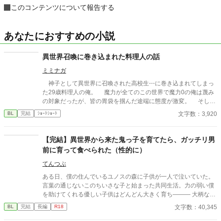
このコンテンツについて報告する
あなたにおすすめの小説
異世界召喚に巻き込まれた料理人の話
ミミナガ
神子として異世界に召喚された高校生⋯に巻き込まれてしまっ
た29歳料理人の俺。 魔力が全てのこの世界で魔力0の俺は蔑み
の対象だったが、皆の胃袋を掴んだ途端に態度が激変。 そして
魔王討伐の旅に調理担当として同行することになってしまった。
文字数：3,920
BL
完結
ｼｮｰﾄｼｮｰﾄ
【完結】異世界から来た鬼っ子を育てたら、ガッチリ男
前に育って食べられた（性的に）
てんつぶ
ある日、僕の住んでいるユノスの森に子供が一人で泣いていた。
言葉の通じないこのちいさな子と始まった共同生活。力の弱い僕
を助けてくれる優しい子供はどんどん大きく育ち――― 大柄な鬼
っ子（男前）×育ての親（平凡） 20201216 ランキング１位＆応
文字数：40,345
BL
完結
長編
R18
援ありがとうごございました！