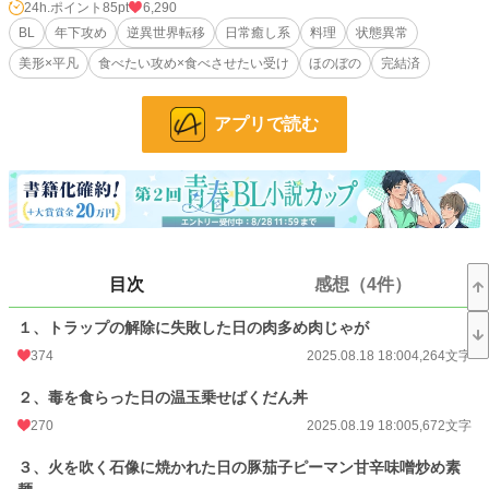
食いしん坊わんこのローグライク系勇者×料理好きのセーブポイント系平凡受け
24h.ポイント
85pt
6,290
の超ほんわかした感じの話です。
BL
年下攻め
逆異世界転移
日常癒し系
料理
状態異常
美形×平凡
食べたい攻め×食べさせたい受け
ほのぼの
完結済
小説
12,044 位 / 228,850 件
BL
2,824 位 / 31,440 件
アプリで読む
お気に入り
356
24h.ポイント
85 pt
文字数
119,074
更新日時
2025.09.08 20:50
目次
感想（4件）
初回公開日時
2025.08.18 09:38
１、トラップの解除に失敗した日の肉多め肉じゃが
初回完結日時
2025.09.06 00:00
374
2025.08.18 18:00
4,264文字
週間ポイント
310 pt (19,538 位)
２、毒を食らった日の温玉乗せばくだん丼
月間ポイント
1,307 pt (20,703 位)
270
2025.08.19 18:00
5,672文字
年間ポイント
82,450 pt (7,023 位)
３、火を吹く石像に焼かれた日の豚茄子ピーマン甘辛味噌炒め素