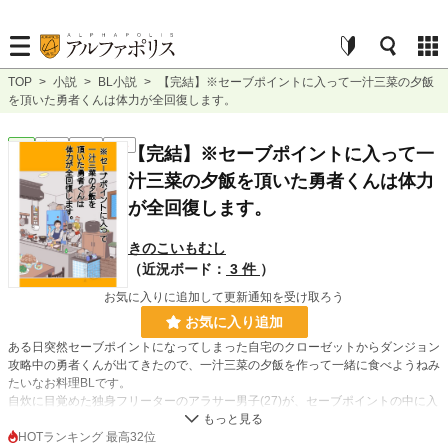
TOP
>
小説
>
BL小説
>
【完結】※セーブポイントに入って一汁三菜の夕飯
を頂いた勇者くんは体力が全回復します。
BL
完結
長編
R15
【完結】※セーブポイントに入って一
汁三菜の夕飯を頂いた勇者くんは体力
が全回復します。
きのこいもむし
（近況ボード：
3 件
）
お気に入りに追加して更新通知を受け取ろう
お気に入り追加
ある日突然セーブポイントになってしまった自宅のクローゼットからダンジョン
攻略中の勇者くんが出てきたので、一汁三菜の夕飯を作って一緒に食べようねみ
たいなお料理BLです。
自炊に目覚めた独身フリーターのアラサー男子(27)が、セーブポイントの中に入
ると体力が全回復するタイプの勇者くん(19)を餌付けしてそれを肴に旨い酒を飲
むだけの逆異世界転移もの。
HOTランキング 最高32位