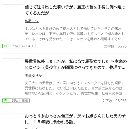
信じて送り出した養い子が、魔王の首を手柄に俺へ迫っ
てくるんだが……
鳥羽ミワ
ミルはとある貴族の家で使用人として働いていた。そこの末息
子・レオンは、不吉な赤目や強い黒魔力を持つことで忌み嫌われ
ている。それを見かねたミルは、レオンを離れへ隔離するという
名目で、彼の面倒を見ていた。 そんなある日、魔王復活の知らせ
文字数：5,775
BL
完結
ｼｮｰﾄｼｮｰﾄ
が届く。レオンは勇者候補として戦地へ向かうこととなった。心
配でたまらないミルだが、レオンはあっさり魔王を討ち取った。
これでレオンの将来は安泰だ！ と喜んだのも束の間、レオンは
異世界転移しましたが、私は当て馬聖女でした 〜本来の
ミルに求婚する。 「俺はずっと、ミルのことが好きだった」 そん
ヒロイン（美少年）が隣国にやってきたので、物理で更
なこと聞いてないが！？ だけどうるうるの瞳（※ミル視点）で
地を作ります〜
迫るレオンを、ミルは拒み切れなくて……。 お人よしでほだされ
南條ゆりか
やすい鈍感使用人と、彼をずっと恋い慕い続けた令息。長年の執
女子大生の天音は、ゼミ室に向かうエレベーターを降りた瞬間、
着の粘り勝ちを見届けろ！ ※エブリスタ様、カクヨム様、pixiv様
異世界に転移した。 眩い光が消えたあと、目の前に広がるのは、
にも掲載しています
煌びやかな広間と、イケメンたち。 異世界転生、転移ものを読み
漁っている天音は、瞬時に自分に与えられた「聖女」の役割を察
文字数：18,985
BL
完結
短編
するのだが……。 どうやら、この世界はそう一筋縄ではいかない
ようだ。 作中、ウザイほど()書で注釈が入ります。 コメディとし
て、流していただけると幸いです。
おっとり系おっさん領主が、渋々お嫁さんにした男の子
に、１５年後に食われる話。