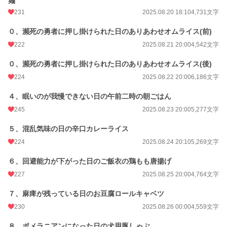
麺
累計ポイント
82,909 pt (33,812 位)
231
2025.08.20 18:10
4,731文字
０、瀕死の勇者に押し掛けられた日のありあわせオムライス(前)
222
2025.08.21 20:00
4,542文字
０、瀕死の勇者に押し掛けられた日のありあわせオムライス(後)
224
2025.08.22 20:00
6,186文字
４、眠いのが我慢できない日の午前二時の朝ごはん
245
2025.08.23 20:00
5,277文字
５、混乱気味の日の辛口カレーライス
224
2025.08.24 20:10
5,269文字
６、回避能力が下がった日のご飯衣の鶏もも唐揚げ
227
2025.08.25 20:00
4,764文字
７、麻痺が残っている日のお豆腐ロールキャベツ
230
2025.08.26 00:00
4,559文字
８、ポメラニアンになった日の犬用豚しゃぶ