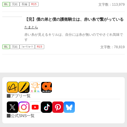
び出してしまった……というのが学園の生徒たちの認識である。
文字数：113,979
BL
完結
長編
R15
遊んでもいいよね？と自由にやってたら無駄に最強な奴らに溺愛
だがノアの本当の目的は、行方不明の自分のペット（魔王の側
されちゃってた受けの話。 ※別名義で連載していた作品になりま
近だったらしい）の捜索だった。通りすがりの魔族に道を尋ねて
す。 (名義を統合しこちらに移動することになりました)
目的地へ向かう途中、ノアは完璧な変装をしていたにも関わら
【完】僕の弟と僕の護衛騎士は、赤い糸で繋がっている
ず、何故かノアを追ってきたらしい王子サミュエルに捕まってし
たまとら
まう。 ◇拙作「僕が勇者に殺された件。」に出てきたノアの話で
すが、一応単体でも読めます。 ◇テキトー設定。細かいツッコミ
赤い糸が見えるキリルは、自分には糸が無いのでやさぐれ気味で
はご容赦ください。見切り発車なので不定期更新となります。
す
文字数：78,819
BL
完結
ｼｮｰﾄｼｮｰﾄ
R15
アプリ一覧
公式SNS一覧