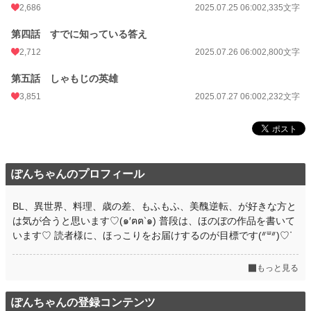
2,686
2025.07.25 06:00
2,335文字
第四話 すでに知っている答え
2,712
2025.07.26 06:00
2,800文字
第五話 しゃもじの英雄
3,851
2025.07.27 06:00
2,232文字
ぽんちゃんのプロフィール
BL、異世界、料理、歳の差、もふもふ、美醜逆転、が好きな方と
は気が合うと思います♡(๑′ฅฅ‵๑) 普段は、ほのぼの作品を書いて
います♡ 読者様に、ほっこりをお届けするのが目標です(ᐥᐜᐥ)♡ᐝ
もっと見る
ぽんちゃんの登録コンテンツ