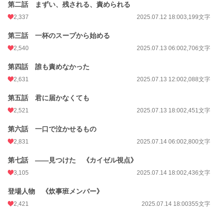
第二話 まずい、残される、責められる
文字数
73,155
2,337
2025.07.12 18:00
3,199文字
更新日時
2025.07.27 06:00
第三話 一杯のスープから始める
初回公開日時
2025.07.12 18:00
2,540
2025.07.13 06:00
2,706文字
初回完結日時
2025.07.27 07:07
第四話 誰も責めなかった
週間ポイント
1,246 pt (7,616 位)
2,631
2025.07.13 12:00
2,088文字
月間ポイント
7,268 pt (6,000 位)
第五話 君に届かなくても
2,521
2025.07.13 18:00
2,451文字
年間ポイント
270,526 pt (2,246 位)
第六話 一口で泣かせるもの
累計ポイント
962,557 pt (6,038 位)
2,831
2025.07.14 06:00
2,800文字
第七話 ――見つけた 《カイゼル視点》
3,105
2025.07.14 18:00
2,436文字
登場人物 《炊事班メンバー》
2,421
2025.07.14 18:00
355文字