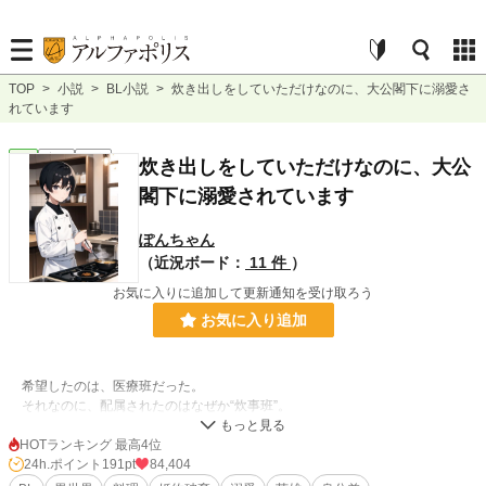
TOP
>
小説
>
BL小説
>
炊き出しをしていただけなのに、大公閣下に溺愛さ
れています
BL
完結
長編
炊き出しをしていただけなのに、大公
閣下に溺愛されています
ぽんちゃん
（近況ボード：
11 件
）
お気に入りに追加して更新通知を受け取ろう
お気に入り追加
希望したのは、医療班だった。
それなのに、配属されたのはなぜか“炊事班”。
「役立たずの掃き溜め」と呼ばれるその場所で、僕は黙々と鍋をかき混ぜる。
HOTランキング 最高4位
誰にも褒められなくても、誰かが「おいしい」と笑ってくれるなら、それだけ
24h.ポイント
191pt
84,404
でいいと思っていた。