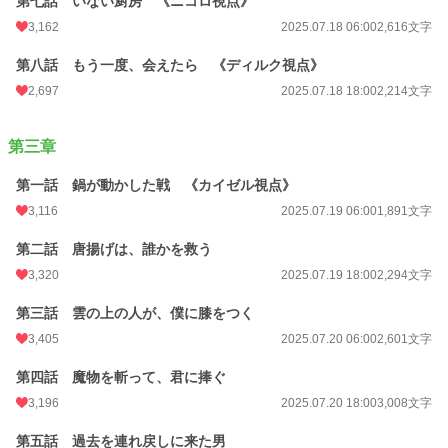
第七話 いない厨房 《ニコロ視点》
3,162
2025.07.18 06:00
2,616文字
第八話 もう一度、会えたら 《ディルク視点》
2,697
2025.07.18 18:00
2,214文字
第三章
第一話 鍋が動かした戦 《カイゼル視点》
3,116
2025.07.19 06:00
1,891文字
第二話 唐揚げは、誰かを救う
3,320
2025.07.19 18:00
2,294文字
第三話 雲の上の人が、僕に膝をつく
3,405
2025.07.20 06:00
2,601文字
第四話 魔物を斬って、君に捧ぐ
3,196
2025.07.20 18:00
3,008文字
第五話 過去を連れ戻しに来た男