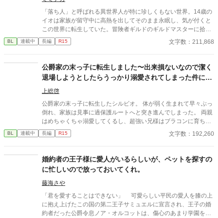
の恋模様。 エリオットのハーブティーと刺繍に特別な力があるこ
「落ち人」と呼ばれる異世界人が特に珍しくもない世界。14歳の
とは、まだ秘密──。 ⭐︎表紙イラストは針山糸様に描いていただき
イオは家族が留守中に高熱を出してそのまま永眠し、気が付くと
ました
この世界に転生していた。冒険者ギルドのギルドマスターに拾わ
れ5年が経ち、Cランク冒険者として採取を専門に細々と生計を立
文字数：211,868
BL
連載中
長編
R15
てていた。 ある日Sランク冒険者のオオカミ獣人と出会い、猛
アピールをされる。その上自分のことを「番」だと言うのだが、
人族であるイオには番の感覚がわからないので戸惑うばかり。使
公爵家の末っ子に転生しました〜出来損ないなので潔く
命も役割もチートもない異世界転生で健気に生きていく自己肯定
退場しようとしたらうっかり溺愛されてしまった件につ
感低めの真面目な青年と、甘やかしてくれるハイスペック年上オ
いて〜
オカミ獣人の話です。 ベッタベタの王道異世界転生BLを目指し
上総啓
ました。 本編完結。番外編は不定期更新です。R-15は保険。
公爵家の末っ子に転生したシルビオ。 体が弱く生まれて早々ぶっ
コメント欄に関しまして、ネタバレ配慮は特にしていませんの
倒れ、家族は見事に過保護ルートへと突き進んでしまった。 両親
でネタバレ厳禁の方はご注意下さい。
はめちゃくちゃ溺愛してくるし、超強い兄様はブラコンに育ち弟
絶対守るマンに……。 せっかくファンタジーの世界に転生したん
文字数：192,260
BL
連載中
長編
R15
だから魔法も使えたり？と思ったら、我が家に代々伝わる上位氷
魔法が俺にだけ使えない？ しかも俺に使える魔法は氷魔法じゃな
く『神聖魔法』？というか『神聖魔法』を操れるのは神に選ばれ
婚約者の王子様に愛人がいるらしいが、ペットを探すの
た愛し子だけ……？ どうせ余命幾ばくもない出来損ないなら仕方
に忙しいので放っておいてくれ。
ない、お荷物の僕はさっさと今世からも退場しよう……と思って
たのに？ 偶然騎士たちを神聖魔法で救って、何故か天使と呼ばれ
藤海さや
て崇められたり。終いには帝国最強の狂血皇子に溺愛されて囲わ
「君を愛することはできない」 可愛らしい平民の愛人を膝の上
れちゃったり……いやいやちょっと待て。魔王様、主神様、まさ
に抱え上げたこの国の第二王子サミュエルに宣言され、王子の婚
かアンタらも？ ……ってあれ、なんかめちゃくちゃ囲われてな
約者だった公爵令息ノア・オルコットは、傷心のあまり学園を飛
い？？ ――― 病弱ならどうせすぐ死ぬかー。ならちょっとばかし