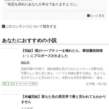
『初恋を諦めたあなたが幸せでありますように』
もっと見る
このコンテンツについて報告する
あなたにおすすめの小説
【完結】僕がハーブティーを淹れたら、筆頭魔術師様
（♂）にプロポーズされました
楠結衣
貴族学園の中庭で、婚約破棄を告げられたエリオット伯爵令息。
可愛らしい見た目に加え、ハーブと刺繍を愛する彼は、女よりも
女の子らしいと言われていた。女騎士を目指す婚約者に「妹みた
い」とバッサリ切り捨てられ、婚約解消されてしまう。 ショック
文字数：30,781
BL
完結
ｼｮｰﾄｼｮｰﾄ
R15
のあまり実家のハーブガーデンに引きこもっていたところ、王宮
魔術塔で働く兄から助手に誘われる。 喜ぶ家族を見たら断れなく
なったエリオットは筆頭魔術師のジェラール様の執務室へ向か
【本編完結】落ちた先の異世界で番と言われてもわかり
う。そこでエリオットがいつものようにハーブティーを淹れたと
ません
ころ、なぜかプロポーズされてしまい……。 「エリオット・ハ
ワード――俺と結婚しよう」 契約結婚の打診からはじまる男同士
ミミナガ