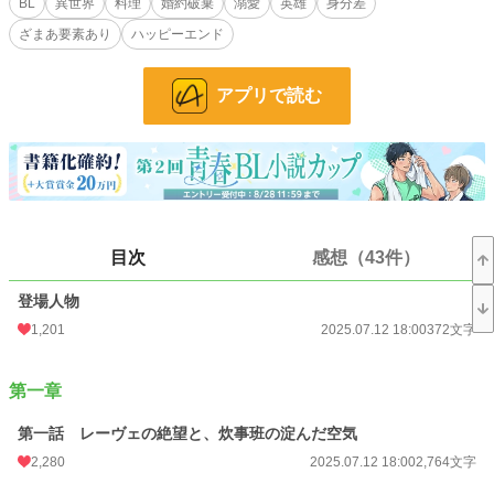
BL
異世界
料理
婚約破棄
溺愛
英雄
身分差
ざまあ要素あり
ハッピーエンド
……けれど、婚約者に裏切られていた。
軍から逃げ出した先で、炊き出しをすることに。
アプリで読む
そんな僕を追いかけてきたのは、王国軍の最高司令官――
“雲の上の存在”カイゼル・ルクスフォルト大公閣下だった。
「君の料理が、兵の士気を支えていた」
「君を愛している」
まさか、ただの炊事兵だった僕に、こんな言葉を向けてくるなんて……！？
目次
感想（43件）
さらに、裏切ったはずの元婚約者まで現れて――！？
登場人物
1,201
2025.07.12 18:00
372文字
小説
7,364 位 / 228,781 件
第一章
BL
1,408 位 / 31,415 件
第一話 レーヴェの絶望と、炊事班の淀んだ空気
お気に入り
3,428
2,280
2025.07.12 18:00
2,764文字
24h.ポイント
191 pt