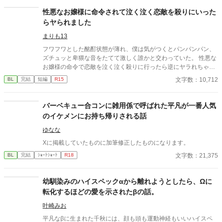
士。 主と臣下。 越えてはならない境界を前にしても、 王子は騎
性悪なお嬢様に命令されて泣く泣く恋敵を殺りにいった
士の手を取る。 「共に立て」 ※オメガバースではありません ※
らヤられました
ふんわり読んでください ※なんでも許せる方向け ※イラストはC
hatGPTさん
まりも13
フワフワとした酩酊状態が薄れ、僕は気がつくとパンパンパン、
ズチュッと卑猥な音をたてて激しく誰かと交わっていた。 性悪な
お嬢様の命令で恋敵を泣く泣く殺りに行ったら逆にヤラれちゃっ
た、ちょっとアホな子の話です。 （ムーンライトノベルにも掲載
文字数：10,712
BL
完結
短編
R15
しています）
バーベキュー合コンに雑用係で呼ばれた平凡が一番人気
のイケメンにお持ち帰りされる話
ゆなな
Xに掲載していたものに加筆修正したものになります。
文字数：21,375
BL
完結
ｼｮｰﾄｼｮｰﾄ
R18
幼馴染みのハイスペックαから離れようとしたら、Ωに
転化するほどの愛を示されたβの話。
叶崎みお
平凡なβに生まれた千秋には、顔も頭も運動神経もいいハイスペ