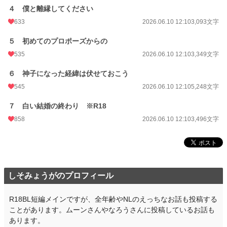
累計ポイント
121,093 pt (27,199 位)
４ 僕と離縁してください
633
2026.06.10 12:10
3,093文字
５ 初めてのプロポーズからの
535
2026.06.10 12:10
3,349文字
６ 神子になった経緯は伏せておこう
545
2026.06.10 12:10
5,248文字
７ 白い結婚の終わり ※R18
858
2026.06.10 12:10
3,496文字
しそみょうがのプロフィール
R18BL短編メインですが、全年齢やNLのえっちなお話も投稿する
ことがあります。ムーンさんやなろうさんに投稿しているお話も
あります。