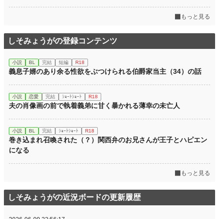
もっと見る
しそみょうがの登録コンテンツ
小説
BL
完結
短編
R18
義息子婿のあり余る性欲をぶつけられる伯爵家当主（34）の話
小説
恋愛
完結
ｼｮｰﾄｼｮｰﾄ
R18
夫の肖像画の前で執着義弟に甘く暴かれる薄幸の未亡人
小説
BL
完結
ｼｮｰﾄｼｮｰﾄ
R18
巻き込まれ召喚された（？）関西弁のお兄さんが王子とハピエン
になる
もっと見る
しそみょうがの近況ボードの更新履歴