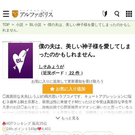
TOP
>
小説
>
BL小説
>
僕の夫は、美しい神子様を愛してしまったのかもし
れません。
BL
完結
短編
R18
僕の夫は、美しい神子様を愛してしま
ったのかもしれません。
しそみょうが
（近況ボード：
22 件
）
お気に入りに追加して更新通知を受け取ろう
お気に入り追加
◯真面目な夫夫(ふうふ)の両片思いラブコメです。キュートアグレッションに悩
む３歳年上騎士旦那と、前世は性に奔放でドМだったけど今世は真面目な学生平
凡妻のお話◯あらすじ…政略結婚で公爵家嫡男ギデオンに嫁いだと思っているユ
ージーンは王立学校の３年生。じき卒業を迎える。諸事情により学生の間は既婚
者であることは伏せており、夫のギデオンとも卒業までは白い結婚の予定だっ
た。辺境の村で見つかったばかりの神子が王都に来ると、王宮の近衛騎士であっ
HOTランキング 最高35位
た夫は自ら志願して神子の護衛騎士となる。何かと神子を優先するようになった
24h.ポイント
149pt
4,401
夫。悲しい気持ちでベッドに入った誕生日の夜、ユージーンは自分に生き写しの