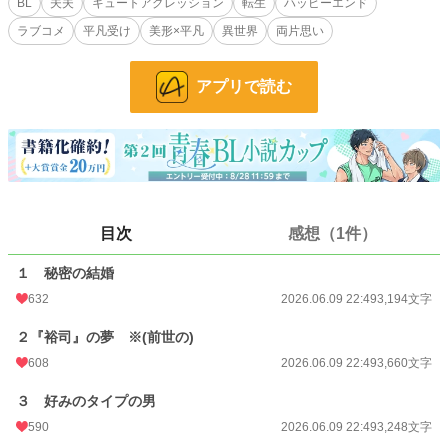
BL
夫夫
キュートアグレッション
転生
ハッピーエンド
『裕司』という男の夢を見る。◯エロは控えめのお話です。描写のあるページに
ラブコメ
平凡受け
美形×平凡
異世界
両片思い
は※印がついています。
小説
8,730 位 / 228,850 件
アプリで読む
BL
1,829 位 / 31,440 件
お気に入り
305
24h.ポイント
149 pt
文字数
25,288
目次
感想（1件）
更新日時
2026.06.10 12:10
１ 秘密の結婚
初回公開日時
2026.06.09 22:49
632
2026.06.09 22:49
3,194文字
初回完結日時
2026.06.10 12:12
２『裕司』の夢 ※(前世の)
週間ポイント
1,928 pt (5,016 位)
608
2026.06.09 22:49
3,660文字
月間ポイント
12,721 pt (3,629 位)
３ 好みのタイプの男
590
2026.06.09 22:49
3,248文字
年間ポイント
120,222 pt (5,121 位)