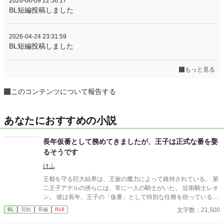
2026-06-09 22:56:17
BL短編投稿しました
2026-04-24 23:31:59
BL短編投稿しました
もっと見る
このコンテンツについて報告する
あなたにおすすめの小説
長年仮番として務めてきましたが、王子は正式な番を娶
るそうです
けふ
王都を守る巨大結界は、王族の魔力によって維持されている。 第
二王子アデルの傍らには、常に一人の騎士がいた。 近衛騎士レオ
ン。 彼は長年、王子の「仮番」として特別な任務を担っている。
しかし王子は、他国の王女との正式な番契約が決まってしまっ
文字数：21,500
BL
完結
長編
R18
た。 仮番の役目は、そこで終わるはずだった。 だが結界塔で行わ
れる儀式の中で、 二人の関係は次第に変わり始める。 王族と騎