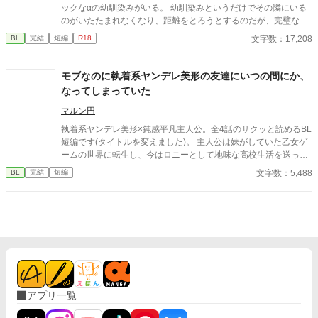
ックなαの幼馴染みがいる。 幼馴染みというだけでその隣にいる
のがいたたまれなくなり、距離をとろうとするのだが、完璧なα
として周りから期待を集める幼馴染みαは「失敗できないから練
文字数：17,208
BL
完結
短編
R18
習に付き合って」と千秋を頼ってきた。 大事な幼馴染みの願いな
らと了承すれば、「まずキスの練習がしたい」と言い出して──。
幼馴染みαの執着により、βから転化し後天性Ωになる話です。両
モブなのに執着系ヤンデレ美形の友達にいつの間にか、
片想いのハピエンです。 他サイト様にも投稿しております。
なってしまっていた
マルン円
執着系ヤンデレ美形×鈍感平凡主人公。全4話のサクッと読めるBL
短編です(タイトルを変えました)。 主人公は妹がしていた乙女ゲ
ームの世界に転生し、今はロニーとして地味な高校生活を送って
いる。内気なロニーが気軽に学校で話せる友達は同級生のエドだ
文字数：5,488
BL
完結
短編
けで、ロニーとエドはいっしょにいることが多かった。 しかし、
ロニーはある日、髪をばっさり切ってイメチェンしたエドを見
て、エドがヒロインに執着しまくるメインキャラの一人だったこ
とを思い出す。 平凡な生活を送りたいロニーは、これからヒロイ
ンのことを好きになるであろうエドとは距離を置こうと決意す
る。 タイトルを変えました。 前のタイトルは、「モブなのに、い
つのまにかヒロインに執着しまくるキャラの友達になってしまっ
ていた」です。 急に変えてしまい、すみません。
アプリ一覧