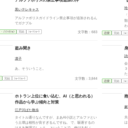
アルファポリスの禁止事項追加の件
玲
黒いテレキャス
「
アルファポリスガイドライン禁止事項が追加されるん
類
でガクブル
わ
す
文字数：683
ｲ・ﾉﾝﾌｨｸｼｮﾝ
完結
ｼｮｰﾄｼｮｰﾄ
恋愛
完結
ｼｮｰ
盗み聞き
詩
凛子
会
あ、そういうこと。
３
た
文字数：3,844
愛
完結
ｼｮｰﾄｼｮｰﾄ
恋愛
完結
ｼｮｰ
ホトラン上位に食い込む、AI（と思われる）
作品から学ぶ傾向と対策
麻
江戸川ばた散歩
夫
タイトル通りなんですが、まあAI小説とアルファとい
は
う土壌は相性が良すぎるんですね。 で、駆逐するの
はまあ無理でしょう。 ということで、伸びるAI（と