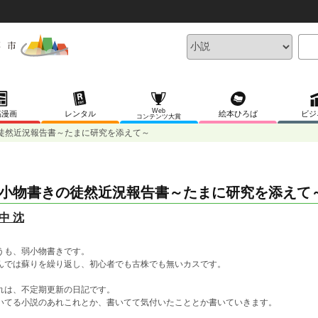
Web
稿漫画
レンタル
絵本ひろば
ビジ
コンテンツ大賞
徒然近況報告書～たまに研究を添えて～
小物書きの徒然近況報告書～たまに研究を添えて
中 沈
うも、弱小物書きです。
んでは蘇りを繰り返し、初心者でも古株でも無いカスです。
れは、不定期更新の日記です。
いてる小説のあれこれとか、書いてて気付いたこととか書いていきます。