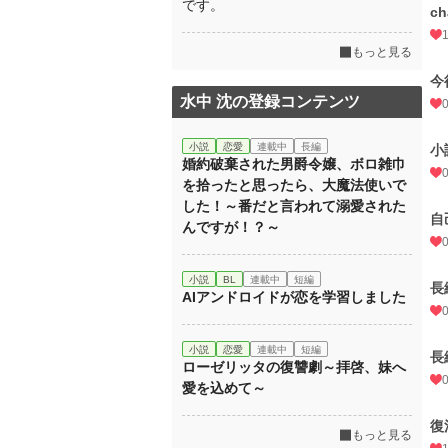
です。
c
もっと見る
今
水中 沈の登録コンテンツ
小説
恋愛
連載中
長編
小
婚約破棄された男爵令嬢、ボロ雑巾
を拾ったと思ったら、大魔法使いで
した！～番だと言われて溺愛された
自
んですが！？～
小説
BL
連載中
短編
長
AIアンドロイドが恋を学習しました
小説
恋愛
連載中
短編
長
ローゼリッタの復讐劇～拝啓、妹へ
愛を込めて～
復
もっと見る