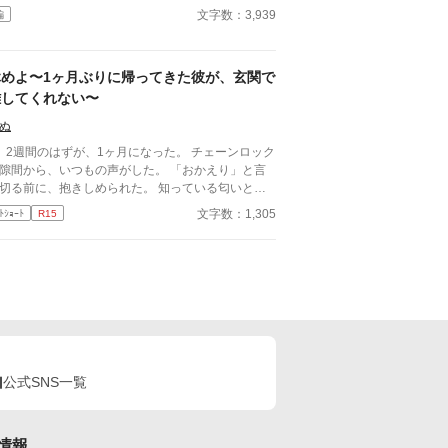
文字数：3,939
編
休めよ〜1ヶ月ぶりに帰ってきた彼が、玄関で
離してくれない〜
ぬ
、2週間のはずが、1ヶ月になった。 チェーンロック
隙間から、いつもの声がした。 「おかえり」と言
切る前に、抱きしめられた。 知っている匂いと、
らない匂いが混じっていた。
文字数：1,305
ﾄｼｮｰﾄ
R15
公式SNS一覧
情報