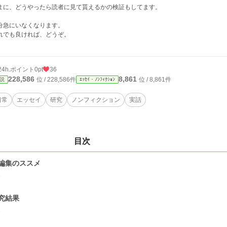
まに、どうやったら読者に見て貰えるかの検証もしてます。
分急にいなくなります。
れでも良ければ、どうぞ。
24h.ポイント
0pt
36
228,586
8,861
位 / 228,586件
位 / 8,861件
説
ｴｯｾｲ・ﾉﾝﾌｨｸｼｮﾝ
日常
エッセイ
研究
ノンフィクション
実話
目次
編集のススメ
1
究結果
1