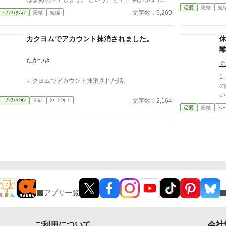
恋愛
完結
短
思われる）小説から傾向と、そして自筆系にも生かせ
文字数：5,269
ｲ・ﾉﾝﾌｨｸｼｮﾝ
完結
短編
ること、そしてAIには無理なことに関して。
カクヨムでアカウント抹消されました。
たかつき
ぐ
1
カクヨムでアカウント抹消された話。
の
い
文字数：2,164
ｲ・ﾉﾝﾌｨｸｼｮﾝ
完結
ｼｮｰﾄｼｮｰﾄ
知
恋愛
完結
ｼｮｰ
アプリ一覧
ご利用について
会社