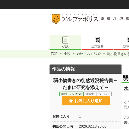
小説
公式漫画
投
TOP
>
小説
>
ｴｯｾｲ・ﾉﾝﾌｨｸｼｮﾝ
>
弱小物書きの
作品の情報
弱
弱小物書きの徒然近況報告書～
たまに研究を添えて～
水
ｴｯｾｲ・ﾉﾝﾌｨｸｼｮﾝ
連載中
ｼｮｰﾄｼｮｰﾄ
お気に入り追加
ど
死
お気に入り
1
こ
書
初回公開日時
2026.02.18 20:00