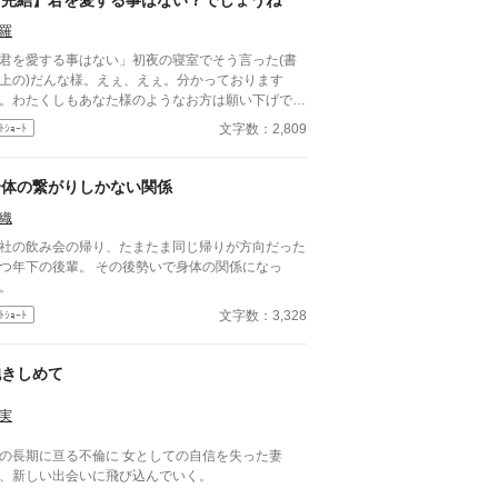
【完結】君を愛する事はない？でしょうね
羅
君を愛する事はない」初夜の寝室でそう言った(書
上の)だんな様。えぇ、えぇ。分かっております
。わたくしもあなた様のようなお方は願い下げで
。
文字数：2,809
ﾄｼｮｰﾄ
身体の繋がりしかない関係
織
社の飲み会の帰り、たまたま同じ帰りが方向だった
つ年下の後輩。 その後勢いで身体の関係になっ
。
文字数：3,328
ﾄｼｮｰﾄ
抱きしめて
実
の長期に亘る不倫に 女としての自信を失った妻
、新しい出会いに飛び込んでいく。