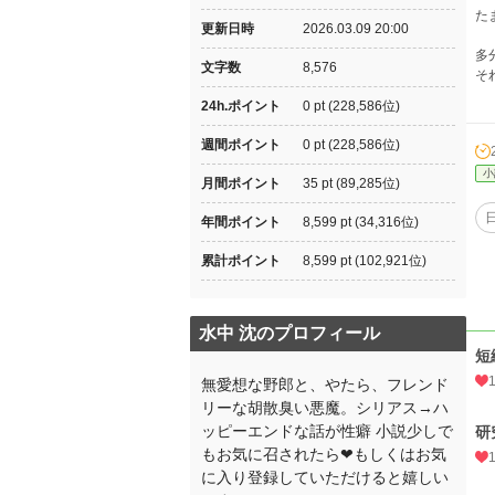
た
更新日時
2026.03.09 20:00
多
文字数
8,576
そ
24h.ポイント
0 pt (228,586位)
週間ポイント
0 pt (228,586位)
小
月間ポイント
35 pt (89,285位)
年間ポイント
8,599 pt (34,316位)
累計ポイント
8,599 pt (102,921位)
水中 沈のプロフィール
短
無愛想な野郎と、やたら、フレンド
リーな胡散臭い悪魔。シリアス→ハ
ッピーエンドな話が性癖 小説少しで
研
もお気に召されたら❤もしくはお気
に入り登録していただけると嬉しい