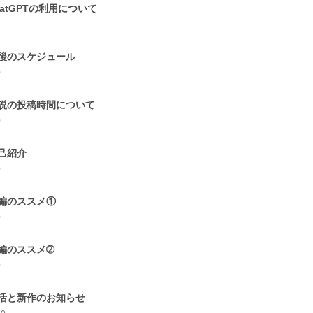
hatGPTの利用について
1
後のスケジュール
0
説の投稿時間について
0
己紹介
0
編のススメ①
0
編のススメ➁
0
活と新作のお知らせ