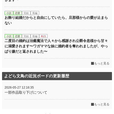
小説
恋愛
完結
長編
お飾り結婚だからと自由にしていたら、旦那様からの愛が止まら
ない
小説
恋愛
完結
長編
R15
二度目の婚約は治癒魔法で人々から感謝され公爵令息様から甘々
に溺愛されます〜ワガママな妹に婚約者を奪われましたが、やっ
ぱり嫌だと返されました〜
もっと見る
よどら文鳥の近況ボードの更新履歴
2026-05-27 12:16:35
一部作品取り下げについて
もっと見る