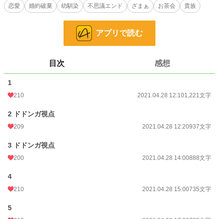
ってもいられなくて……」
恋愛
婚約破棄
幼馴染
不思議エンド
ざまぁ
お茶会
貴族
マラリアはローズの親友でもあるから、ローズにとって信じられないことだっ
た。
アプリで読む
小説
36,982 位 / 228,574 件
目次
感想
恋愛
16,089 位 / 66,310 件
1
お気に入り
434
210
2021.04.28 12:10
1,221文字
24h.ポイント
7 pt
2 ドドンガ視点
文字数
5,355
209
2021.04.28 12:20
937文字
更新日時
2021.04.28 18:00
3 ドドンガ視点
初回公開日時
2021.04.28 12:10
200
2021.04.28 14:00
888文字
初回完結日時
2021.04.28 18:02
4
週間ポイント
105 pt (33,630 位)
210
2021.04.28 15:00
735文字
月間ポイント
420 pt (37,846 位)
5