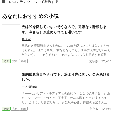
このコンテンツについて報告する
あなたにおすすめの小説
夫は私を愛していないそうなので、遠慮なく離婚しま
す。今さら引き止められても遅いです
藤原遊
王妃付き護衛騎士である夫に、「お前を愛したことはない」と告
げられた。 理由は単純。 愛などなくても、仕事に支障はないから
だという。 ──そうですか。 それなら、こちらも遠慮する必要は
ありませんね。 王妃の機嫌、侍女たちとの関係、贈り物の選定。
文字数：22,207
恋愛
完結
短編
夫が「当然のように」こなしていたそれらは、すべて私が整えて
いたもの。 離婚後、少しずつ歯車は狂い始める。 気づいたときに
はもう遅い。 積み上げてきた信用は、静かに崩れていく。 一方で
婚約破棄宣言をされても、涙より先に笑いがこみあげま
私は、王妃のもとへ。 今さら引き止められても、遅いのです。
した。
一ノ瀬和葉
「――セシリア・エルディアとの婚約を、ここに破棄する！」 煌
めくシャンデリアの下で、王太子リオネル殿下が声を張り上げ
た。 会場にいた貴族たちは一斉に息を呑み、舞踏の音楽さえ止ま
る。 ……ああ、やっと来たか。 婚約破棄。断罪。悪役令嬢への審
文字数：12,764
恋愛
完結
短編
判。 ここで私は泣き崩れ、殿下に縋りつき、噂通りの醜態をさら