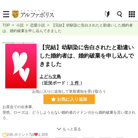
TOP
>
小説
>
恋愛小説
>
【完結】幼馴染に告白されたと勘違いした婚約者
は、婚約破棄を申し込んできました
恋愛
完結
短編
【完結】幼馴染に告白されたと勘違い
した婚約者は、婚約破棄を申し込んで
きました
よどら文鳥
（近況ボード：
1 件
）
お気に入りに追加して更新通知を受け取ろう
お気に入り追加
お茶会での出来事。
突然、ローズは、どうしようもない婚約者のドドンガから婚約破棄を言い渡され
る。
「俺の幼馴染であるマラリアに、『一緒にいれたら幸せだね』って、さっき言わ
れたんだ。俺は告白された。小さい頃から好きだった相手に言われたら居ても立
24h.ポイント
7pt
1,309