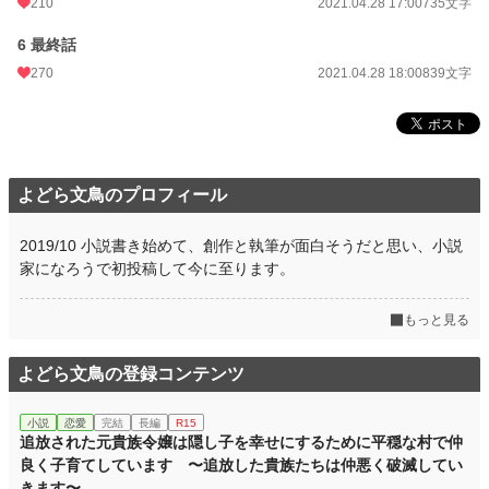
210
2021.04.28 17:00
735文字
年間ポイント
9,803 pt (31,732 位)
6 最終話
累計ポイント
332,646 pt (14,108 位)
270
2021.04.28 18:00
839文字
よどら文鳥のプロフィール
2019/10 小説書き始めて、創作と執筆が面白そうだと思い、小説
家になろうで初投稿して今に至ります。
もっと見る
よどら文鳥の登録コンテンツ
小説
恋愛
完結
長編
R15
追放された元貴族令嬢は隠し子を幸せにするために平穏な村で仲
良く子育てしています 〜追放した貴族たちは仲悪く破滅してい
きます〜