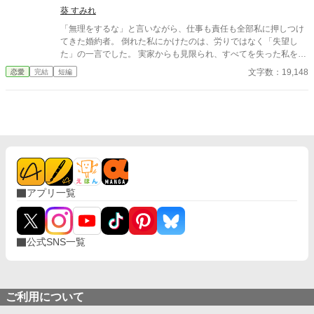
葵 すみれ
「無理をするな」と言いながら、仕事も責任も全部私に押しつけ
てきた婚約者。 倒れた私にかけたのは、労りではなく「失望し
た」の一言でした。 実家からも見限られ、すべてを失った私を拾
い上げてくれたのは、黙って手を差し伸べてくれた、黒髪の騎士
文字数：19,148
恋愛
完結
短編
── 実は、大公家の第三公子でした。 もう言葉だけの優しさはい
りません。 私は今、本当に無理をしなくていい場所で、大切にさ
れています。 ※他サイトにも掲載しています
アプリ一覧
公式SNS一覧
ご利用について