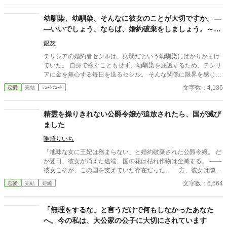
す―― ……はずだったのだろう。周囲の期待としては。 だが、残
念。 私の胸に込みあげてきたのは、涙ではなく、笑いだった。
幼馴染、幼馴染、そんなに彼女のことが大切ですか。―
（だって……ようやく自由になれるんですもの） その瞬間の私の
―いいでしょう、ならば、婚約破棄をしましょう。～病
顔を、誰も「悪役令嬢」とは呼べなかったはずだ。 なろう、カク
弱な幼馴染の彼女は、実は……～
ヨム様でも投稿しています。 なろう日間２０位 ２５０００PV
銀灰
感謝です。 ※ご都合注意。後日談の方を一部修正しました。
テリシアの婚約者セシルは、病弱だという幼馴染にばかりかまけ
ていた。 自身で稼ぐこともせず、幼馴染を庇護するため、テシリ
アに金を無心する毎日を送るセシル。 そんな関係に限界を感じ、
テリシアはセシルに婚約破棄を突き付けた。 テリシアに見捨てら
文字数：4,186
恋愛
完結
ｼｮｰﾄｼｮｰﾄ
れたセシルは、てっきりその幼馴染と添い遂げると思われたが―
―。 その幼馴染は、道化のようなとんでもない秘密を抱えてい
た！？ はたして、物語の結末は――？
精霊を操りきれない公爵令嬢が追放されたら、国が滅び
ました
唯崎りいち
「地味な女に王妃は務まらない」と婚約破棄された公爵令嬢。 だ
が翌日、彼女が消えた途端、国の花は枯れ作物は全滅する。 ――
彼女こそが、この国を支えていた存在だった。 一方、彼女は隣国
で“氷の将軍”に溺愛されていた。 手遅れになってから縋る王子と
文字数：6,664
恋愛
完結
短編
滅びゆく国をよそに、彼女は初めての恋を知る。
「無理をするな」と言うだけで何もしなかったあなた
へ。今の私は、大公家の公子に大切にされています