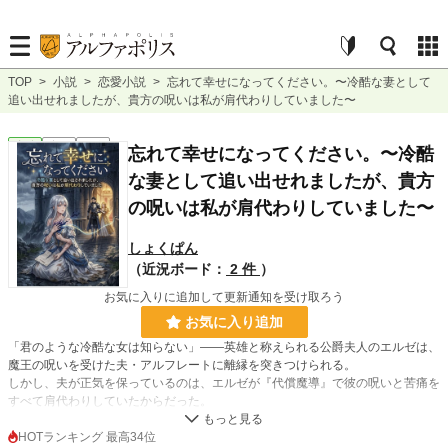
TOP
>
小説
>
恋愛小説
>
忘れて幸せになってください。〜冷酷な妻として
追い出せれましたが、貴方の呪いは私が肩代わりしていました〜
恋愛
完結
長編
忘れて幸せになってください。〜冷酷
な妻として追い出せれましたが、貴方
の呪いは私が肩代わりしていました〜
しょくぱん
（近況ボード：
2 件
）
お気に入りに追加して更新通知を受け取ろう
お気に入り追加
「君のような冷酷な女は知らない」――英雄と称えられる公爵夫人のエルゼは、
魔王の呪いを受けた夫・アルフレートに離縁を突きつけられる。
しかし、夫が正気を保っているのは、エルゼが『代償魔導』で彼の呪いと苦痛を
すべて肩代わりしていたからだった。
ボロボロの体で城を追われるエルゼ。記憶を失い、偽りの聖女と愛を囁く夫。
だが、彼女が離れた瞬間、夫に「真実の代償」が襲いかかる。
HOTランキング 最高34位