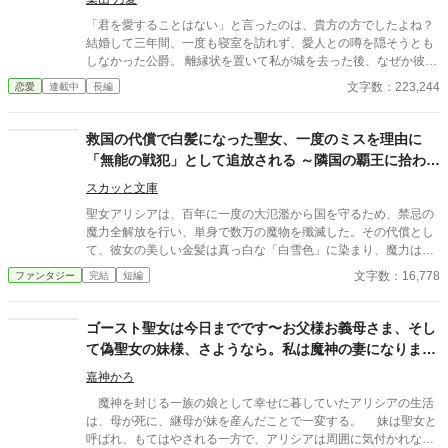
「君を愛することはない」と言ったのは、貴方の方でしたよね？
結婚して三年間、一度も寝室を訪れず、愛人との噂を隠そうとも
しなかった公爵。 離縁状を置いて私が城を去った後、なぜか彼は
狂ったように私を探しているらしい。 今さら愛に気づいた？ ──
文字数：223,244
恋愛
連載中
長編
ふふ、滑稽ですこと。 私はもう、新しい国で最高の隣人に囲まれ
て、笑って過ごしているんですから。
救国の代償で白髪になった聖女、一度のミスを理由に
「無能の戦犯」として追放される ～隣国の覇王に拾わ
れ、愛され、奇跡の力を見せつける～
スカッと文庫
聖女アリシアは、百年に一度の大氾濫から国を守るため、禁忌の
魔力全解放を行い、単身で数万の魔物を殲滅した。その代償とし
て、彼女の美しい金髪は真っ白な「白雪色」に染まり、魔力は一
時的に枯渇してしまう。 しかし、その功績はすべて現場にいなか
文字数：16,778
ファンタジー
完結
短編
った「偽聖女セシリア」に奪われ、アリシアは「結界を一部損壊
させた戦犯」「魔力を失った役立たず」として、婚約者の王太子
ギルバートから国外追放を言い渡される。 「失敗したゴミに、こ
ゴースト聖女は今日までです〜お父様お義母さま、そし
の国の空気は吸わせない」 泥の中に捨てられたアリシア。しか
て偽聖女の妹様、さようなら。私は魔神の妻になりま
し、彼女を拾ったのは、敵対国として恐れられていた帝国の「武
す〜
徳皇帝」ラグナールだった。彼はアリシアの白髪が「高純度の神
嘉神かろ
聖魔力による変質」であることを瞬時に見抜き、彼女を帝国の宝
魔神を封じる一族の娘として幸せに暮していたアリシアの生活
として迎える。 数ヶ月後。アリシアが帝国の守護聖女として輝き
は、母が死に、継母が妹を産んだことで一変する。 妹は聖女と
を取り戻した頃、王国では「一度きりの奇跡」だったセシリアの
呼ばれ、もてはやされる一方で、アリシアは周囲に気付かれない