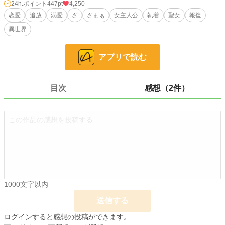
24h.ポイント
447pt
4,250
恋愛
追放
溺愛
ざ
ざまぁ
女主人公
執着
聖女
報復
小説
3,041 位 / 228,634 件
異世界
恋愛
1,664 位 / 66,326 件
お気に入り
424
アプリで読む
24h.ポイント
447 pt
文字数
91,865
目次
感想（2件）
更新日時
2026.04.12 19:00
初回公開日時
2026.03.20 08:00
初回完結日時
2026.04.13 08:00
週間ポイント
2,483 pt (3,983 位)
月間ポイント
12,235 pt (3,774 位)
1000文字以内
年間ポイント
240,372 pt (2,570 位)
送信する
累計ポイント
242,296 pt (17,649 位)
ログインすると感想の投稿ができます。