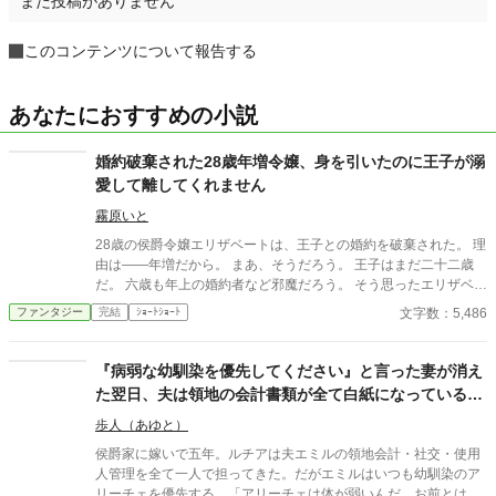
まだ投稿がありません
このコンテンツについて報告する
あなたにおすすめの小説
婚約破棄された28歳年増令嬢、身を引いたのに王子が溺
愛して離してくれません
霧原いと
28歳の侯爵令嬢エリザベートは、王子との婚約を破棄された。 理
由は――年増だから。 まあ、そうだろう。 王子はまだ二十二歳
だ。 六歳も年上の婚約者など邪魔だろう。 そう思ったエリザベー
トは、あっさり身を引くことにした。 ところが。 「エリザベー
文字数：5,486
ファンタジー
完結
ｼｮｰﾄｼｮｰﾄ
ト！ 逃げるな！」 なぜか婚約破棄した本人である王子が、全力
で追いかけてくるのである。 「殿下、婚約破棄したのは殿下です
よね？」 「そうだ！」 「ではなぜ追いかけてくるのですか」
『病弱な幼馴染を優先してください』と言った妻が消え
「好きだからだ！」 「最初からそう言ってください！」 婚約破棄
た翌日、夫は領地の会計書類が全て白紙になっているこ
された年増令嬢と、溺愛王子のギャグ気味ラブコメ。
とに気づいた
歩人（あゆと）
侯爵家に嫁いで五年。ルチアは夫エミルの領地会計・社交・使用
人管理を全て一人で担ってきた。だがエミルはいつも幼馴染のア
リーチェを優先する。「アリーチェは体が弱いんだ、お前とは違