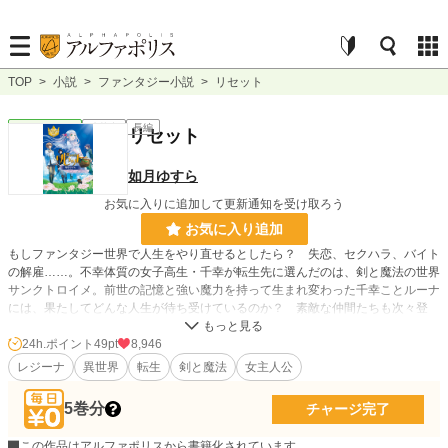
TOP
>
小説
>
ファンタジー小説
>
リセット
ファンタジー
連載中
長編
リセット
如月ゆすら
お気に入りに追加して更新通知を受け取ろう
お気に入り追加
もしファンタジー世界で人生をやり直せるとしたら？ 失恋、セクハラ、バイト
の解雇……。不幸体質の女子高生・千幸が転生先に選んだのは、剣と魔法の世界
サンクトロイメ。前世の記憶と強い魔力を持って生まれ変わった千幸ことルーナ
には、果たしてどんな人生が待ち受けているのか？ 素敵な仲間たちも次々登
場。心弾むハートフル・ファンタジー！
24h.ポイント
49pt
8,946
レジーナ
異世界
転生
剣と魔法
女主人公
小説
16,670 位 / 228,851 件
ファンタジー
2,826 位 / 53,336 件
5巻分
チャージ完了
お気に入り
3,499
この作品はアルファポリスから書籍化されています