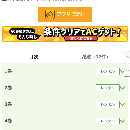
24h.ポイント
49 pt
アプリで読む
文字数(レンタル含む)
2,186,884
更新日時
2020.08.31 15:14
初回公開日時
2017.11.29 13:51
週間ポイント
224 pt (23,370 位)
目次
感想（12件）
月間ポイント
1,504 pt (18,894 位)
年間ポイント
97,438 pt (6,122 位)
1巻
レンタル
累計ポイント
1,329,024 pt (4,395 位)
2巻
レンタル
3巻
レンタル
4巻
レンタル