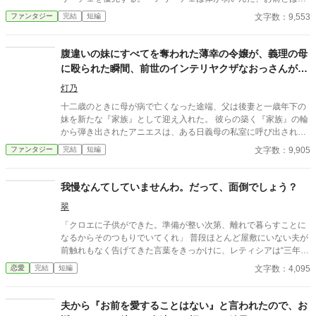
う」——その言葉を百回聞いた日、ルチアは微笑んで離縁届に署
文字数：9,553
ファンタジー
完結
短編
名した。「ええ、私は丈夫ですから。どうぞ幼馴染様をお大事
に」。翌朝、エミルが目にしたのは——税務報告の締切、領民か
らの陳情の山、そして紅茶の淹れ方すら知らない自分。三ヶ月
腹違いの妹にすべてを奪われた薄幸の令嬢が、義理の母
後、かつて「地味な妻」と呼ばれたルチアは、辺境伯の財務顧問
に殴られた瞬間、前世のインテリヤクザなおっさんがぶ
として辣腕を振るっていた。
ちギレた場合。
灯乃
十二歳のときに母が病で亡くなった途端、父は後妻と一歳年下の
妹を新たな『家族』として迎え入れた。 彼らの築く『家族』の輪
から弾き出されたアニエスは、ある日義母の私室に呼び出され―
―。 タイトル通りのおっさんコメディーです。
文字数：9,905
ファンタジー
完結
短編
我慢なんてしていませんわ。だって、面倒でしょう？
翠
「クロエに子供ができた。準備が整い次第、離れで暮らすことに
なるからそのつもりでいてくれ」 普段ほとんど屋敷にいない夫が
前触れもなく告げてきた言葉をきっかけに、レティシアは“三年
間”の契約を終わらせることにした。 赤の他人を屋敷に迎えるこ
文字数：4,095
恋愛
完結
短編
とはしない。 不要なものに感情を砕く理由などない。 「だって、
面倒でしょう？」 不誠実な夫も、無意味な結婚も、 この際すべて
切り捨ててしまいましょう。
夫から『お前を愛することはない』と言われたので、お