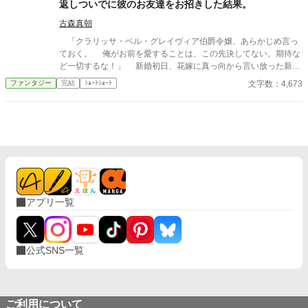
返しついでに彼のお友達をお招きした結果。
古森真朝
「クラリッサ・ベル・グレイヴィア伯爵令嬢、あらかじめ言っ
ておく。 俺がお前を愛することは、この先決してない。期待な
ど一切するな！」 新婚初日、花嫁に真っ向から言い放った新郎
アドルフ。それに対して、クラリッサが返したのは―― ※ぬるい
文字数：4,673
ファンタジー
完結
ｼｮｰﾄｼｮｰﾄ
ですがホラー要素があります。苦手な方はご注意ください。
アプリ一覧
公式SNS一覧
ご利用について