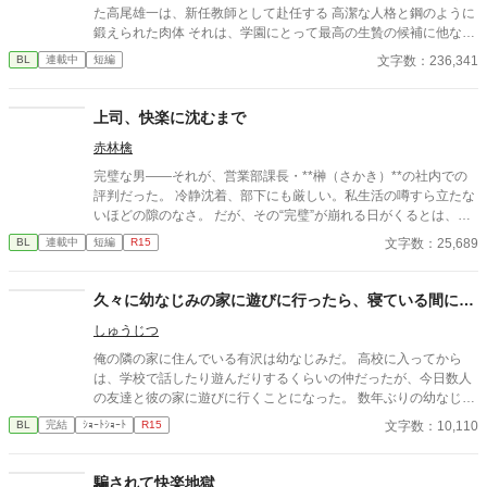
消防署で開かれたお祭りに連れて行った太陽。 太陽の存在を知っ
た高尾雄一は、新任教師として赴任する 高潔な人格と鋼のように
た一人の消防士さんが・・・私に言った。 「俺は太陽がいてもい
鍛えられた肉体 それは、学園にとって最高の生贄の候補に他なら
い。・・・太陽の『パパ』になる。」 「俺はひなたが好き
なかった 至高の筋肉を持つ、精神を削られ意志をなくした青年を
文字数：236,341
BL
連載中
短編
だ。・・・絶対振り向かせるから覚悟しとけよ？」 ※お話に出て
太古の神に捧げるため、“水”、“風”、“土”の信奉者達が暗躍する 意
くる内容は、全て想像の世界です。現実世界とは何ら関係ありま
志をなくし筋肉の操り人形と化した“デク” 消える教師 山奥の男子
せん。 ※感想やコメントは受け付けることができません。 メンタ
校で繰り広げられるダークファンタジー
上司、快楽に沈むまで
ルが薄氷なもので・・・すみません。 言葉も足りませんが読んで
いただけたら幸いです。 楽しんでいただけたら嬉しく思います。
赤林檎
完璧な男――それが、営業部課長・**榊（さかき）**の社内での
評判だった。 冷静沈着、部下にも厳しい。私生活の噂すら立たな
いほどの隙のなさ。 だが、その“完璧”が崩れる日がくるとは、誰
も想像していなかった。 入社三年目の篠原は、榊の直属の部下。
文字数：25,689
BL
連載中
短編
R15
真面目だが強気で、どこか挑発的な笑みを浮かべる青年。 ある
夜、取引先とのトラブル対応で二人だけが残ったオフィスで、 篠
原は上司に向かって、いつもの穏やかな口調を崩した。「……そ
久々に幼なじみの家に遊びに行ったら、寝ている間に…
んな顔、部下には見せないんですね」 疲労で僅かに緩んだ榊の表
しゅうじつ
情。 その弱さを見逃さず、篠原はデスク越しに距離を詰める。
「強がらなくていいですよ。俺の前では、もう」 指先が榊のネク
俺の隣の家に住んでいる有沢は幼なじみだ。 高校に入ってから
タイを掴む。 引き寄せられた瞬間、榊の理性は音を立てて崩れ
は、学校で話したり遊んだりするくらいの仲だったが、今日数人
た。 拒むことも、許すこともできないまま、 彼は“部下”の手によ
の友達と彼の家に遊びに行くことになった。 数年ぶりの幼なじみ
って、ひとつずつ乱されていく。 言葉で支配され、触れられるた
の家を懐かしんでいる中、いつの間にか友人たちは帰っており、
文字数：10,110
BL
完結
ｼｮｰﾄｼｮｰﾄ
R15
びに、自分の知らなかった感情と快楽を知る。それは、上司とし
幼なじみと2人きりに。 そこで俺は彼の部屋であるものを見つけ
ての誇りを壊すほどに甘く、逃れられないほどに深い。 だが、篠
てしまい、部屋に来た有沢に咄嗟に寝たフリをするが…
原の視線の奥に宿るのは、ただの欲望ではなかった。 そこには、
騙されて快楽地獄