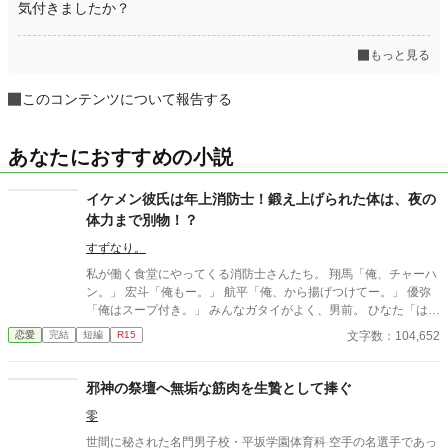
気付きましたか？
もっと見る
このコンテンツについて報告する
あなたにおすすめの小説
イケメン彼氏は年上消防士！鍛え上げられた体は、夜の
体力まで別物！？
すずなり。
私が働く食堂にやってくる消防士さんたち。 翔馬「俺、チャーハ
ン。」 宏斗「俺もー。」 航平「俺、から揚げつけてー。」 優弥
「俺はスープ付き。」 みんなガタイがよく、男前。 ひなた「はー
いっ。ちょっと待ってくださいねーっ。」 慌ただしい昼時を過ぎ
文字数：104,652
恋愛
完結
短編
R15
ると、私の仕事は終わる。 終わった後、私は行かなきゃいけない
ところがある。 ひなた「すみませーん、子供のお迎えにきました
ー。」 保育園に迎えに行かなきゃいけない子、『太陽』。 私は子
邪神の祭壇へ無垢な筋肉を生贄として捧ぐ
供と一緒に・・・暮らしてる。 ーーーーーーーーーーーーーーー
零
ー 翔馬「おいおい嘘だろ？」 宏斗「子供・・・いたんだ・・。」
航平「いくつん時の子だよ・・・・。」 優弥「マジか・・・。」
世間に秘された名門男子校・平坂学園体育科 空手の名選手であっ