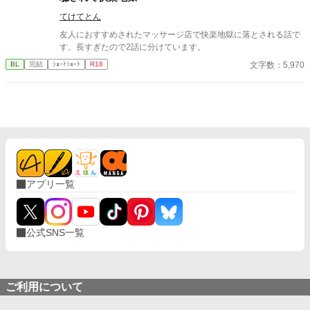
ずっと榊だけを見つめ続けてきた、静かな執着がある。 「俺、前
から思ってたんです。 あなたが誰かに“支配される”ところ、き
てけてとん
っと綺麗だろうなって」 支配する側だったはずの男が、 支配され
友人におすすめされたマッサージ店で快楽地獄に落とされる話で
ることで初めて“生きている”と感じてしまう――。 上司と部下、
す。長すぎたので2話に分けています。
立場も理性も、すべてが絡み合うオフィスの夜。 秘密の扉を開け
た榊は、もう戻れない。 快楽に溺れるその瞬間まで、彼を待つの
文字数：5,970
BL
完結
ｼｮｰﾄｼｮｰﾄ
R18
は破滅か、それとも救いか。 ――これは、ひとりの上司が“愛”と
いう名の支配に沈んでいく物語。
アプリ一覧
公式SNS一覧
ご利用について