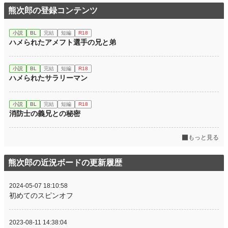
熊次郎の登録コンテンツ
小説
BL
完結
短編
R18
ハメられたアメフト選手の兄と弟
小説
BL
完結
短編
R18
ハメられたサラリーマン
小説
BL
完結
短編
R18
消防士の義兄との秘密
もっと見る
熊次郎の近況ボードの更新履歴
2024-05-07 18:10:58
初めてのスピンオフ
2023-08-11 14:38:04