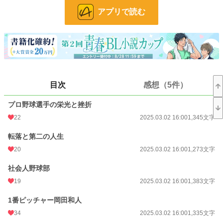
アプリで読む
24h.ポイント
127 pt
文字数
83,805
更新日時
2025.04.13 06:00
初回公開日時
2025.03.02 16:00
目次
感想（5件）
初回完結日時
2025.04.13 05:57
週間ポイント
594 pt (13,007 位)
プロ野球選手の栄光と挫折
22
2025.03.02 16:00
1,345文字
月間ポイント
3,290 pt (11,465 位)
転落と第二の人生
年間ポイント
58,738 pt (9,247 位)
20
2025.03.02 16:00
1,273文字
累計ポイント
151,482 pt (23,794 位)
社会人野球部
19
2025.03.02 16:00
1,383文字
1番ピッチャー岡田和人
34
2025.03.02 16:00
1,335文字