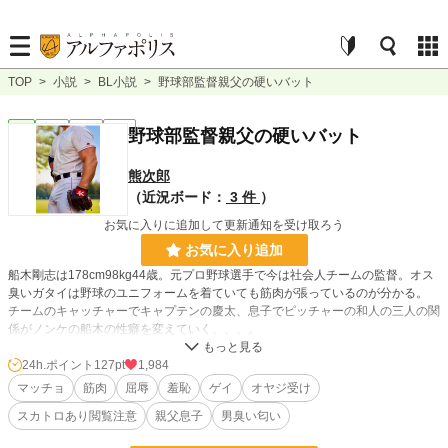
TOP
>
小説
>
BL小説
>
野球部監督親父の硬いバット
BL
完結
短編
R18
野球部監督親父の硬いバット
熊次郎
（近況ボード：
3 件
）
お気に入りに追加して更新通知を受け取ろう
お気に入り追加
船木剛志は178cm98kg44歳。元プロ野球選手で今は社会人チームの監督。オス
臭いガタイは野球のユニフォームを着ていても筋肉が張っているのが分かる。
チームのキャッチャーでキャプテンの慶太、息子でピッチャーの和人の三人の関
係がノンケの船木の性癖を変えていく、、、。
24h.ポイント
127pt
1,984
小説
9,096 位 / 228,637 件
マッチョ
筋肉
屈辱
羞恥
ゲイ
オヤジ受け
BL
1,900 位 / 31,391 件
スカトロあり閲覧注意
親父息子
男臭い匂い
お気に入り
69