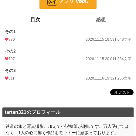
アプリで読む
更新日時
2020.11.16 19:32
初回公開日時
2020.11.15 18:53
目次
感想
初回完結日時
2020.11.15 18:53
その1
週間ポイント
7,565 pt (1,349 位)
876
2020.11.15 18:53
1,048文字
月間ポイント
20,590 pt (2,308 位)
その2
797
2020.11.15 20:01
1,384文字
年間ポイント
241,032 pt (2,554 位)
その3
累計ポイント
336,225 pt (13,989 位)
611
2020.11.16 19:32
1,256文字
tartan321のプロフィール
鉄道の旅と写真撮影、加えて小説執筆が趣味です。万人受けでは
なく、1人の心に響く作品をモットーに頑張っております。