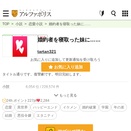
TOP
>
小説
>
恋愛小説
>
婚約者を寝取った妹に……
恋愛
完結
ｼｮｰﾄｼｮｰﾄ
R15
婚約者を寝取った妹に……
tartan321
お気に入りに追加して更新通知を受け取ろう
お気に入り追加
タイトル通りです。復讐劇です。明日完結します。
小説
6,054 位 / 228,574 件
恋愛
2,925 位 / 66,310 件
24h.ポイント
227pt
2,284
お気に入り
恋愛
異世界
178
ハッピーエンド
イケメン
婚約破棄
学園
年の差
結婚
悪役令嬢
エタニティ
24h.ポイント
227 pt
文字数
3,688