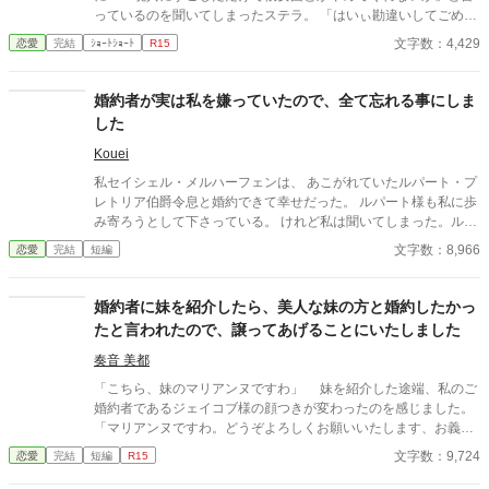
ッピーエンドです。 別の投稿サイトでも掲載しています。
っているのを聞いてしまったステラ。 「はいぃ勘違いしてごめん
なさいぃ！」と思わず心の中で謝るステラ。 何故なら彼女も一週
文字数：4,429
恋愛
完結
ｼｮｰﾄｼｮｰﾄ
R15
間前にディランと熱い夜をすごした後だったから……。 一話完結
の読み切りです。 ご都合主義というか中身はありません。 軽い気
持ちでサクッとお読み下さいませ。 誤字脱字、ごめんなさい！←
婚約者が実は私を嫌っていたので、全て忘れる事にしま
最初に謝っておく。 小説家になろうさんにも時差投稿します。
した
Kouei
私セイシェル・メルハーフェンは、 あこがれていたルパート・プ
レトリア伯爵令息と婚約できて幸せだった。 ルパート様も私に歩
み寄ろうとして下さっている。 けれど私は聞いてしまった。ルパ
ート様の本音を。 『我慢するしかない』 『彼女といると疲れる』
文字数：8,966
恋愛
完結
短編
私はルパート様に嫌われていたの？ 本当は厭わしく思っていた
の？ だから私は決めました。 あなたを忘れようと… ※この作品
は、他投稿サイトにも公開しています。
婚約者に妹を紹介したら、美人な妹の方と婚約したかっ
たと言われたので、譲ってあげることにいたしました
奏音 美都
「こちら、妹のマリアンヌですわ」 妹を紹介した途端、私のご
婚約者であるジェイコブ様の顔つきが変わったのを感じました。
「マリアンヌですわ。どうぞよろしくお願いいたします、お義兄
様」 「ど、どうも……」 ジェイコブ様が瞳を大きくし、マリア
文字数：9,724
恋愛
完結
短編
R15
ンヌに見惚れています。ジェイコブ様が私をチラッと見て、おっ
しゃいました。 「リリーにこんな美しい妹がいたなんて、知らな