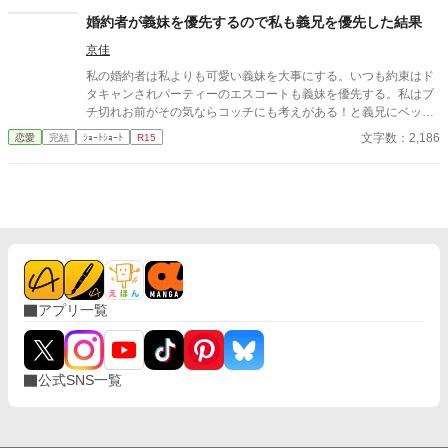
かったよ。婚約するなら妹君の方としたかったなぁ、なん
婚約者が義妹を優先するので私も義兄を優先した結果
て……」 「分かりましたわ」 こうして私のご婚約者は、妹のご
京佳
婚約者となったのでした。
私の婚約者は私よりも可愛い義妹を大事にする。いつも約束はド
タキャンされパーティーのエスコートも義妹を優先する。私はブ
チ切れお前がその気ならコッチにも考えがある！と義兄にベッタ
リする事にした。「ずっとお前を愛してた！」義兄は大喜びして
文字数：2,186
恋愛
完結
ｼｮｰﾄｼｮｰﾄ
R15
私を溺愛し始める。そして私は夜会で婚約者に婚約破棄を告げら
れたのだけど何故か彼の義妹が顔真っ赤にして怒り出す。 ちんち
くりん婚約者＆義妹。美形長身モデル体型の義兄。ざまぁ。溺愛
ハピエン。ゆるゆる設定。
アプリ一覧
公式SNS一覧