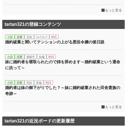
もっと見る
tartan321の登録コンテンツ
小説
恋愛
完結
ｼｮｰﾄｼｮｰﾄ
R15
婚約破棄と聞いてテンションの上がる悪役令嬢の後日談
小説
恋愛
連載中
短編
R15
妹に婚約者を寝取られたので姉を辞めます～婚約破棄という運命
に抗って～
小説
恋愛
完結
長編
R15
婚約者は妹の御下がりでした？～妹に婚約破棄された田舎貴族の
奇跡～
もっと見る
tartan321の近況ボードの更新履歴