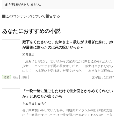
まだ投稿がありません
このコンテンツについて報告する
あなたにおすすめの小説
殿下をくださいな、お姉さま～欲しがり過ぎた妹に、姉
が最後に贈ったのは死の呪いだった～
和泉鷹央
忌み子と呼ばれ、幼い頃から実家のなかに閉じ込められたいた
少女――コンラッド伯爵の長女オリビア。 彼女は生まれながら
にして、ある呪いを受け継いだ魔女だった。 本当ならば死ぬま
で屋敷から出ることを許されないオリビアだったが、欲深い国王
文字数：12,297
恋愛
完結
短編
はその呪いを利用して更に国を豊かにしようと考え、第四王子と
の婚約を命じる。 この頃からだ。 姉のオリビアに婚約者
が出来た頃から、妹のサンドラの様子がおかしくなった。 あれ
「一晩一緒に過ごしただけで彼女面とかやめてくれない
が欲しい、これが欲しいとわがままを言い出したのだ。 それま
か」とあなたが言うから
ではとても物わかりのよい子だったのに。 半年後――。 オリ
ビアと婚約者、王太子ジョシュアの結婚式が間近に迫ったある
キムラましゅろう
日。 サンドラは呆れたことに、王太子が欲しいと言い出した。
長い間片想いをしていた相手、同期のディランが同じ部署の女性
オリビアの我慢はとうとう限界に達してしまい…… 最後はハ
に「一晩共にすごしただけで彼女面とかやめてくれないか」と言