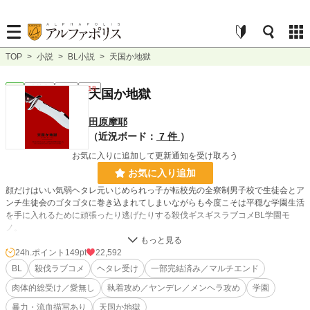
TOP
>
小説
>
BL小説
>
天国か地獄
BL
連載中
長編
R18
天国か地獄
田原摩耶
（近況ボード：
7 件
）
お気に入りに追加して更新通知を受け取ろう
お気に入り追加
顔だけはいい気弱ヘタレ元いじめられっ子が転校先の全寮制男子校で生徒会とア
ンチ生徒会のゴタゴタに巻き込まれてしまいながらも今度こそは平穏な学園生活
を手に入れるために頑張ったり逃げたりする殺伐ギスギスラブコメBL学園モ
ノ。
登場人物が大体性格に難あり。無理矢理描写、暴力描写ありなので基本なんでも
許せる方向けです。
24h.ポイント
149pt
22,592
BL
殺伐ラブコメ
ヘタレ受け
一部完結済み／マルチエンド
本編は分岐点以降で展開が分かれるマルチエンドになります。
肉体的総受け／愛無し
執着攻め／ヤンデレ／メンヘラ攻め
学園
現在√α、√βの２本完結済み。
√ｃはのんびり更新予定。
暴力・流血描写あり
天国か地獄