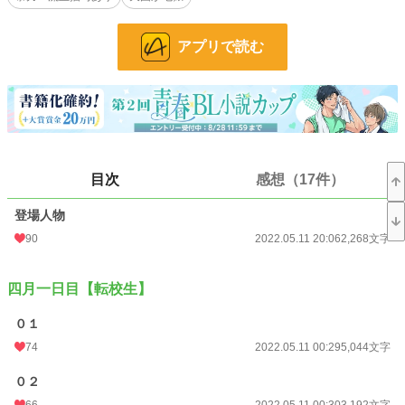
小説
8,944 位 / 228,885 件
アプリで読む
BL
1,861 位 / 31,450 件
お気に入り
567
24h.ポイント
149 pt
文字数
2,122,923
目次
感想（17件）
更新日時
2026.04.30 08:11
登場人物
初回公開日時
2022.05.11 00:28
90
2022.05.11 20:06
2,268文字
週間ポイント
978 pt (9,097 位)
月間ポイント
3,743 pt (10,464 位)
四月一日目【転校生】
年間ポイント
67,437 pt (8,279 位)
０１
累計ポイント
438,881 pt (11,583 位)
74
2022.05.11 00:29
5,044文字
０２
66
2022.05.11 00:30
3,192文字