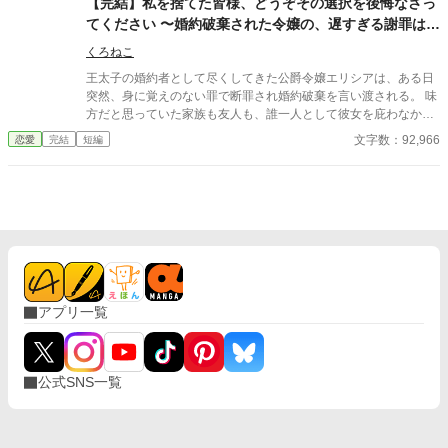
【完結】私を捨てた皆様、どうぞその選択を後悔なさっ
ラの味方をしてくれ、いい関係を続けていた。 しかし17歳の誕生
てください 〜婚約破棄された令嬢の、遅すぎる謝罪はお
パーティーの日、婚約者は必ず出席するようにと言われていたパ
断りです〜
ーティーを欠席し、王女の隣国訪問に護衛としてついて行ってし
くろねこ
まった。 さすがに両親も婚約者の両親も激怒し、ヴィオラももう
王太子の婚約者として尽くしてきた公爵令嬢エリシアは、ある日
無理だと婚約解消を望み、程なくして婚約者有責での破棄となっ
突然、身に覚えのない罪で断罪され婚約破棄を言い渡される。 味
た。 そんな彼女に親友が、紹介したい男性がいると持ち掛けてき
方だと思っていた家族も友人も、誰一人として彼女を庇わなかっ
て… 3/23 HOTランキング女性向けで１位になれました。皆様の
た。 ――けれど、彼らは知らなかった。 彼女こそが国を支えてい
文字数：92,966
恋愛
完結
短編
お陰です。ありがとうございます。 24.3.28 書籍化に伴い番外
た“本当の功労者”だったことを。 すべてを失ったはずの令嬢が選
編をアップしました。
んだのは、 復讐ではなく「関わらない」という選択。 だがその選
択こそが、彼らにとって最も残酷な“ざまぁ”の始まりだった。
アプリ一覧
公式SNS一覧