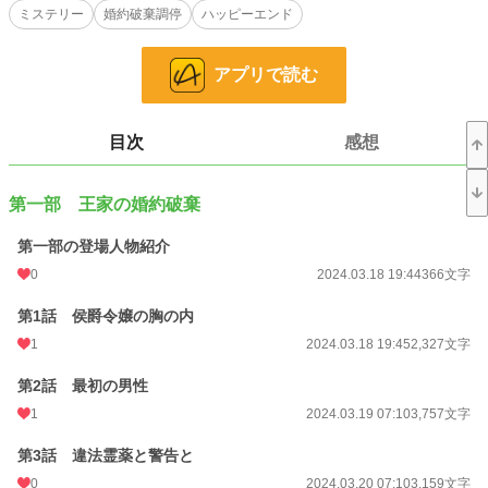
ミステリー
婚約破棄調停
ハッピーエンド
では王太子の王位継承も難しいという事態に。
王家が信仰する女神メジェトの神殿に、この問題を調停して欲しいと依頼が入
った。
アプリで読む
女神の神託があれば、第二王子の婚約破棄も正当化できると王家は考えたの
だ。
しかし、エレンシアは知っていた。
この世界にもはや信仰すべき主、女神メジェトは存在していないことを。
目次
感想
聖女は「神託」という最終兵器を用いずに、第二王子カップルの離縁を成立さ
せる任務を負ってしまう。
だが、婚約破棄の裏には王太子妃と第二王子の秘密の愛が隠されていて――。
第一部 王家の婚約破棄
第一部の登場人物紹介
他の投稿サイトにも掲載しています。
0
2024.03.18 19:44
366文字
小説
228,851 位 / 228,851 件
第1話 侯爵令嬢の胸の内
恋愛
66,374 位 / 66,374 件
1
2024.03.18 19:45
2,327文字
お気に入り
61
第2話 最初の男性
24h.ポイント
1
0 pt
2024.03.19 07:10
3,757文字
文字数
115,648
第3話 違法霊薬と警告と
0
2024.03.20 07:10
3,159文字