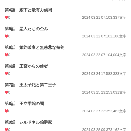
更新日時
2024.09.04 23:00
第4話 殿下と最有力候補
初回公開日時
2024.03.18 19:44
0
2024.03.21 07:10
3,337文字
週間ポイント
0 pt (228,851 位)
第5話 悪人たちの企み
月間ポイント
14 pt (108,258 位)
0
2024.03.22 07:10
2,186文字
年間ポイント
455 pt (105,230 位)
第6話 婚約破棄と無慈悲な短剣
累計ポイント
24,350 pt (64,755 位)
0
2024.03.23 07:10
4,004文字
第6話 王宮からの使者
0
2024.03.24 17:58
2,323文字
第7話 王太子妃と第二王子
0
2024.03.25 23:25
3,031文字
第8話 王立学院の闇
0
2024.03.27 23:35
2,462文字
第9話 シルドネル伯爵家
0
2024.03.28 09:37
3,162文字