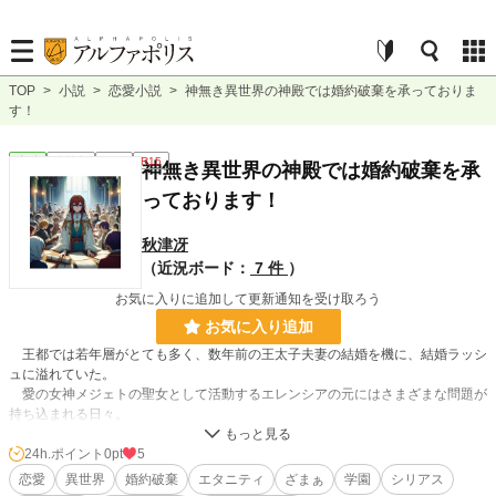
TOP
>
小説
>
恋愛小説
>
神無き異世界の神殿では婚約破棄を承っておりま
す！
恋愛
連載中
長編
R15
神無き異世界の神殿では婚約破棄を承
っております！
秋津冴
（近況ボード：
7 件
）
お気に入りに追加して更新通知を受け取ろう
お気に入り追加
王都では若年層がとても多く、数年前の王太子夫妻の結婚を機に、結婚ラッシ
ュに溢れていた。
愛の女神メジェトの聖女として活動するエレンシアの元にはさまざまな問題が
持ち込まれる日々。
王族から平民や奴隷、はたまた異種族にいたるまでの結婚相談から婚約破棄、
離婚調停まで引き受けて忙しい。
24h.ポイント
0pt
5
そんな中、第二王子が侯爵令嬢を学院で婚約破棄するという珍事が発生する。
恋愛
異世界
婚約破棄
エタニティ
ざまぁ
学園
シリアス
王家と貴族連盟との間に大きな亀裂が入り、現王政への批判が殺到、このまま