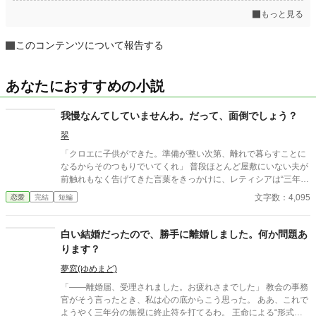
もっと見る
このコンテンツについて報告する
あなたにおすすめの小説
我慢なんてしていませんわ。だって、面倒でしょう？
翠
「クロエに子供ができた。準備が整い次第、離れで暮らすことに
なるからそのつもりでいてくれ」 普段ほとんど屋敷にいない夫が
前触れもなく告げてきた言葉をきっかけに、レティシアは“三年
間”の契約を終わらせることにした。 赤の他人を屋敷に迎えるこ
文字数：4,095
恋愛
完結
短編
とはしない。 不要なものに感情を砕く理由などない。 「だって、
面倒でしょう？」 不誠実な夫も、無意味な結婚も、 この際すべて
切り捨ててしまいましょう。
白い結婚だったので、勝手に離婚しました。何か問題あ
ります？
夢窓(ゆめまど)
「――離婚届、受理されました。お疲れさまでした」 教会の事務
官がそう言ったとき、私は心の底からこう思った。 ああ、これで
ようやく三年分の無視に終止符を打てるわ。 王命による“形式結