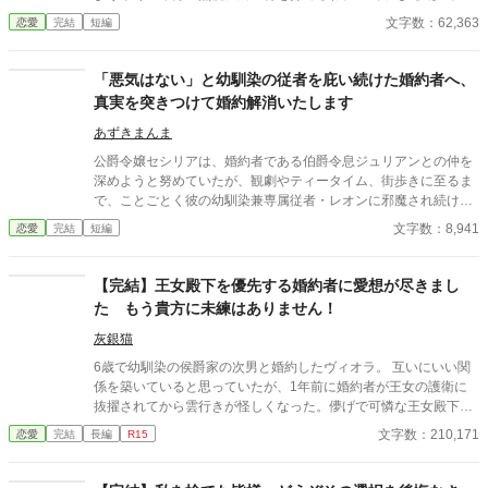
婚”。 夫の顔も知らず、手紙もなし、戦地から帰ってきたという
文字数：62,363
恋愛
完結
短編
噂すらない。 だから、はい、離婚。勝手に。 白い結婚だったの
で、勝手に離婚しました。 何か問題あります？
「悪気はない」と幼馴染の従者を庇い続けた婚約者へ、
真実を突きつけて婚約解消いたします
あずきまんま
公爵令嬢セシリアは、婚約者である伯爵令息ジュリアンとの仲を
深めようと努めていたが、観劇やティータイム、街歩きに至るま
で、ことごとく彼の幼馴染兼専属従者・レオンに邪魔され続けて
いた。セシリアやその父である公爵が度重なる非礼を注意・抗議
文字数：8,941
恋愛
完結
短編
しても、ジュリアンは「悪気はないんだ」「寛容になりなさい」
と一向に取り合わず、従者の暴走を放置し続ける。 無数の不誠実
な対応に堪忍袋の緒が切れたセシリアは、綿密な記録を携え、建
【完結】王女殿下を優先する婚約者に愛想が尽きまし
国記念夜会という晴れの舞台で決着をつけることを決意。大勢の
た もう貴方に未練はありません！
貴族が見守る中、逃げ場のない完璧な証拠とともに婚約解消を突
きつけ、身勝手な二人と身内を庇い続けた伯爵家を社会的な破滅
灰銀猫
へと追い込んでいく。
6歳で幼馴染の侯爵家の次男と婚約したヴィオラ。 互いにいい関
係を築いていると思っていたが、1年前に婚約者が王女の護衛に
抜擢されてから雲行きが怪しくなった。儚げで可憐な王女殿下
と、穏やかで見目麗しい近衛騎士が恋仲で、婚約者のヴィオラは
文字数：210,171
恋愛
完結
長編
R15
二人の仲を邪魔するとの噂が流れていたのだ。 その噂を肯定する
ように、この一年、婚約者からの手紙は途絶え、この半年ほどは
完全に絶縁状態だった。 それでも婚約者の両親とその兄はヴィオ