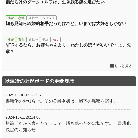
傷だらけのダークエルフは、生き残る跡を選びたい
小説
恋愛
連載中
ｼｮｰﾄｼｮｰﾄ
顔も見知らぬ婚約相手だったけれど、いまでは大好きしかない
小説
青春
連載中
長編
R15
NTRするなら、お姉ちゃんより、わたしのほうがいいですよ、先
輩？
もっと見る
秋津冴の近況ボードの更新履歴
2025-06-01 09:22:16
書籍化のお知らせ。その公爵令嬢は、殿下の秘密を宿す。
2024-10-11 20:14:08
短編「だから言ったでしょ？ 勝ち残ったのは私です。」書籍化
決定のお知らせ