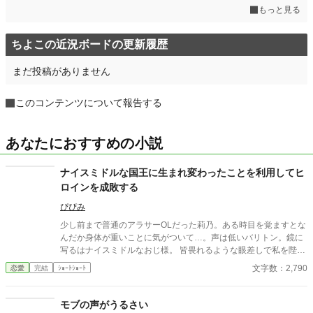
もっと見る
ちよこの近況ボードの更新履歴
まだ投稿がありません
このコンテンツについて報告する
あなたにおすすめの小説
ナイスミドルな国王に生まれ変わったことを利用してヒ
ロインを成敗する
ぴぴみ
少し前まで普通のアラサーOLだった莉乃。ある時目を覚ますとな
んだか身体が重いことに気がついて…。声は低いバリトン。鏡に
写るはナイスミドルなおじ様。 皆畏れるような眼差しで私を陛下
と呼ぶ。 ヒロインが悪役令嬢からの被害を訴える。元女として前
文字数：2,790
恋愛
完結
ｼｮｰﾄｼｮｰﾄ
世の記憶持ちとしてこの状況違和感しかないのですが…。 なんと
か成敗してみたい。
モブの声がうるさい