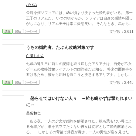
ぴぴみ
公爵令嬢ソフィアには、幼い頃より決まった婚約者がいる。 第一
王子のリアムだ。 いつの頃からか、ソフィアは自身の感情を隠し
がちになり、リアム王子は常に愛想笑い。 そんなとき、馬から落
ちて、変な声が聞こえるようになってしまって…。
文字数：2,611
恋愛
完結
ｼｮｰﾄｼｮｰﾄ
うちの婚約者、たぶん攻略対象です
白瀬しおん
七歳の誕生日に前世の記憶を取り戻したアリアナは、自分が乙女
ゲームの攻略対象レイナルトの婚約者だと知る。 将来の面倒事を
避けるため、彼から距離を置こうと決意するアリアナ。しかし、
中庭でも図書館でも購買でも、なぜか行く先々でレイナルトと遭
文字数：2,445
恋愛
完結
ｼｮｰﾄｼｮｰﾄ
遇してしまう。 避けているはずなのに近づいてくる婚約者。そん
な彼には、アリアナを追いかける理由があるようで――。
怒らせてはいけない人々 ～雉も鳴かずば撃たれまい
に～
美袋和仁
ある夜、一人の少女が婚約を解消された。根も葉もない噂によ
る冤罪だが、事を荒立てたくない彼女は従容として婚約解消され
る。 しかしその背後で爆音が轟き、一人の男性が姿を見せた。