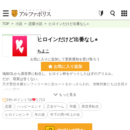
TOP
>
小説
>
恋愛小説
>
ヒロインだけど出番なし⭐︎
恋愛
連載中
ｼｮｰﾄｼｮｰﾄ
ヒロインだけど出番なし⭐︎
ちよこ
お気に入りに追加して更新通知を受け取ろう
お気に入り追加
地味OLから異世界に転生し、ヒロイン枠をゲットしたはずのアリエル。
だが、現実は甘くない。
天才悪役令嬢セシフィリーネに全ルートをかっさらわれ、攻略対象たちは全員そ
っちに夢中。
出番のないヒロインとして静かに学園生活を過ごすが、卒業後はまさかの42歳
24h.ポイント
7pt
1,713
子爵の後妻に！？
恋愛
ハッピーエンド
乙女ゲーム
学園
異世界転生
ヒロインピンチ
年の差
年下の男×年上の女
逃げた先の隣国で、まさかの展開が待っていた——
小説
37,340 位 / 228,797 件