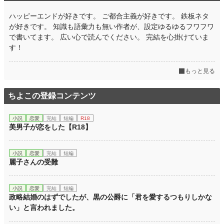
ハッピーエンドが好きです。 ご都合主義が好きです。 鉄板ネタ
が好きです。 知識も語彙力も無い作者が、設定ゆるゆるフワフワ
で書いてます。 広い心で読んでください。 完結を心掛けていま
す！
もっと見る
ちよこの登録コンテンツ
小説
恋愛
完結
短編
R18
美男子が恋をした【R18】
小説
恋愛
完結
短編
麗子さんの受難
小説
恋愛
完結
短編
政略結婚のはずでしたが、黒の公爵に「君を愛するつもりしかな
い」と言われました。