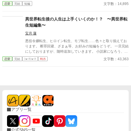
彼は少女の父親。 怒らせてはならない人々に繋がる少女の婚約
文字数：14,895
恋愛
完結
短編
解消が、思わぬ展開を導きだす。 なんとなくの一気書き。御笑
覧下さると幸いです。
異世界転生後の人生は上手くいくのか！？ 〜異世界転
生短編集〜
宝月 蓮
悪役令嬢転生、ヒロイン転生、モブ転生……色々と取り揃えてお
ります。 断罪回避、ざまぁ等、お好みの短編をどうぞ。 一旦完結
にしておりますが、随時追加していきます。 小説家になろう、カ
クヨムにも掲載しています。
文字数：43,363
恋愛
完結
ｼｮｰﾄｼｮｰﾄ
R15
アプリ一覧
公式SNS一覧