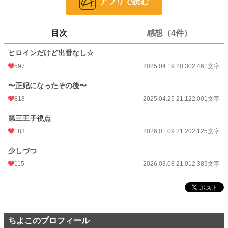
アプリで読む
恋愛
16,269 位 / 66,375 件
お気に入り
161
目次
感想（4件）
24h.ポイント
7 pt
ヒロインだけど出番なし☆
597
2025.04.19 20:30
2,461文字
文字数
8,976
〜正妃になったその後〜
更新日時
2026.03.08 21:01
818
2025.04.25 21:12
2,001文字
初回公開日時
2025.04.19 20:30
第三王子視点
週間ポイント
49 pt (46,319 位)
183
2026.01.09 21:20
2,125文字
月間ポイント
189 pt (52,811 位)
少しづつ
年間ポイント
93,713 pt (6,309 位)
115
2026.03.08 21:01
2,389文字
累計ポイント
104,249 pt (29,708 位)
ちよこのプロフィール