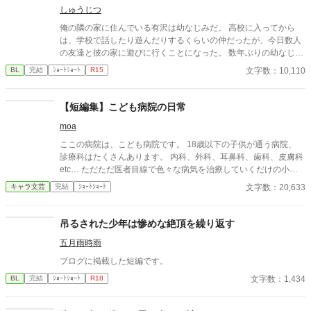
しゅうじつ
俺の隣の家に住んでいる有沢は幼なじみだ。 高校に入ってから
は、学校で話したり遊んだりするくらいの仲だったが、今日数人
の友達と彼の家に遊びに行くことになった。 数年ぶりの幼なじみ
の家を懐かしんでいる中、いつの間にか友人たちは帰っており、
文字数：10,110
BL
完結
ｼｮｰﾄｼｮｰﾄ
R15
幼なじみと2人きりに。 そこで俺は彼の部屋であるものを見つけ
てしまい、部屋に来た有沢に咄嗟に寝たフリをするが…
【短編集】こども病院の日常
moa
ここの病院は、こども病院です。 18歳以下の子供が通う病院、
診療科はたくさんあります。 内科、外科、耳鼻科、歯科、皮膚科
etc… ただただ医者目線で色々な病気を治療していくだけの小説
です。 恋愛要素などは一切ありません。 密着病院24時！的な感
文字数：20,633
キャラ文芸
完結
ｼｮｰﾄｼｮｰﾄ
じです。 人物像などは表記していない為、読者様のご想像にお任
せします。 ※泣く表現、痛い表現など嫌いな方は読むのをお控え
ください。 歯科以外の医療知識はそこまで詳しくないのですみま
吊るされた少年は惨めな絶頂を繰り返す
せんがご了承ください。
五月雨時雨
ブログに掲載した短編です。
文字数：1,434
BL
完結
ｼｮｰﾄｼｮｰﾄ
R18