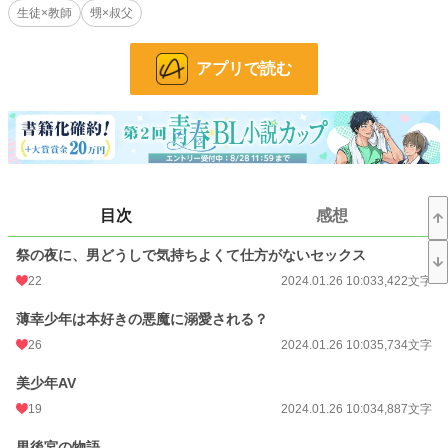
お気に入り
238
生徒×教師
甥×叔父
24h.ポイント
85 pt
アプリで読む
文字数
47,495
更新日時
2024.01.26 10:03
初回公開日時
2024.01.26 10:03
初回完結日時
2024.01.26 10:03
週間ポイント
516 pt (14,224 位)
目次
感想
月間ポイント
2,747 pt (12,953 位)
祭の夜に、男どうしで気持ちよくて仕方がないセックス
22
2024.01.26 10:03
3,422文字
年間ポイント
32,749 pt (14,248 位)
薄幸少年は本好きの悪魔に溺愛される？
累計ポイント
198,824 pt (20,010 位)
26
2024.01.26 10:03
5,734文字
美少年AV
19
2024.01.26 10:03
4,887文字
男後宮の物語