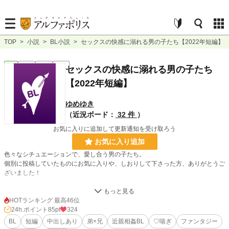
TOP
>
小説
>
BL小説
>
セックスの快感に溺れる男の子たち【2022年短編】
BL
完結
短編
R18
セックスの快感に溺れる男の子たち
【2022年短編】
ゆめゆき
（近況ボード：
32 件
）
お気に入りに追加して更新通知を受け取ろう
お気に入り追加
色々なシチュエーションで、愛し合う男の子たち。
個別に投稿していたものにお気に入りや、しおりして下さった方、ありがとうご
ざいました！
小説
11,513 位 / 228,643 件
HOTランキング 最高46位
24h.ポイント
85pt
324
BL
2,602 位 / 31,392 件
BL
短編
中出しあり
弟×兄
近親相姦BL
♡喘ぎ
ファンタジー