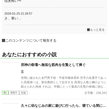
現実怖い〜
2026-01-25 21:28:57
さ、寒い…
もっと見る
このコンテンツについて報告する
あなたにおすすめの小説
邪神の祭壇へ無垢な筋肉を生贄として捧ぐ
零
世間に秘された名門男子校・平坂学園体育科 空手の名選手であっ
た高尾雄一は、新任教師として赴任する 高潔な人格と鋼のように
鍛えられた肉体 それは、学園にとって最高の生贄の候補に他なら
なかった 至高の筋肉を持つ、精神を削られ意志をなくした青年を
文字数：236,341
BL
連載中
短編
太古の神に捧げるため、“水”、“風”、“土”の信奉者達が暗躍する 意
志をなくし筋肉の操り人形と化した“デク” 消える教師 山奥の男子
校で繰り広げられるダークファンタジー
久々に幼なじみの家に遊びに行ったら、寝ている間に…