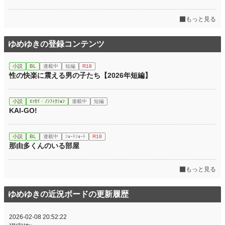
もっと見る
ゆめゆきの登録コンテンツ
小説
BL
連載中
短編
R18
性の快楽に震える男の子たち【2026年短編】
小説
ｴｯｾｲ・ﾉﾝﾌｨｸｼｮﾝ
連載中
短編
KAI-GO!
小説
BL
連載中
ｼｮｰﾄｼｮｰﾄ
R18
那由多くんのいる部屋
もっと見る
ゆめゆきの近況ボードの更新履歴
2026-02-08 20:52:22