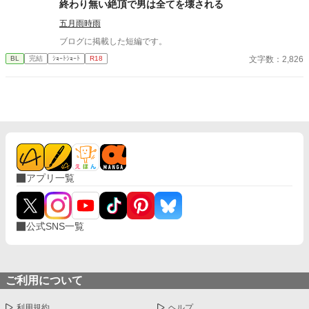
終わり無い絶頂で男は全てを壊される
五月雨時雨
ブログに掲載した短編です。
文字数：2,826
BL
完結
ｼｮｰﾄｼｮｰﾄ
R18
アプリ一覧
公式SNS一覧
ご利用について
利用規約
ヘルプ