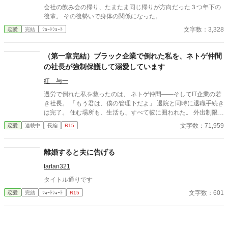
会社の飲み会の帰り、たまたま同じ帰りが方向だった３つ年下の
後輩。 その後勢いで身体の関係になった。
文字数：3,328
恋愛
完結
ｼｮｰﾄｼｮｰﾄ
（第一章完結）ブラック企業で倒れた私を、ネトゲ仲間
の社長が強制保護して溺愛しています
紅 与一
過労で倒れた私を救ったのは、 ネトゲ仲間――そしてIT企業の若
き社長。 「もう君は、僕の管理下だよ」 退院と同時に退職手続き
は完了。 住む場所も、生活も、すべて彼に囲われた。 外出制限、
健康管理、過保護な独占欲。 甘くて危険な“保護生活”の中で、 私
文字数：71,959
恋愛
連載中
長編
R15
は少しずつ彼に心を奪われていく――。 元社畜OL×執着気味の溺
愛社長 囲い込み同棲ラブストーリー。
離婚すると夫に告げる
tartan321
タイトル通りです
文字数：601
恋愛
完結
ｼｮｰﾄｼｮｰﾄ
R15