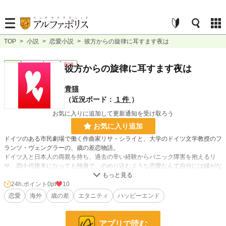
TOP
>
小説
>
恋愛小説
>
彼方からの旋律に耳すます夜は
恋愛
連載中
長編
R18
彼方からの旋律に耳すます夜は
青猫
（近況ボード：
1 件
）
お気に入りに追加して更新通知を受け取ろう
お気に入り追加
ドイツのある市民劇場で働く作曲家リサ・シライと、大学のドイツ文学教授のフ
ランツ・ヴェングラーの、歳の差恋物語。
ドイツ人と日本人の両親を持ち、過去の辛い経験からパニック障害を抱えるリ
サ。四十代後半になっても独身で、のめり込むような恋愛なんて自分には縁がな
いとさめていたフランツは、そんな彼女と音楽や文学の世界を共有し、少しずつ
距離を縮めていく。
24h.ポイント
0pt
10
恋愛
海外
歳の差
エタニティ
ハッピーエンド
作中、パニック障害の描写があります
アスタリスクがある話には性描写があります
アプリで読む