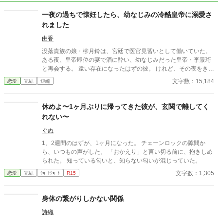
一夜の過ちで懐妊したら、幼なじみの冷酷皇帝に溺愛さ
れました
由香
没落貴族の娘・柳月鈴は、宮廷で医官見習いとして働いていた。
ある夜、皇帝即位の宴で酒に酔い、幼なじみだった皇帝・李景珩
と再会する。 遠い存在になったはずの彼。 けれど、その夜をきっ
かけに月鈴の運命は大きく動き出す。 冷酷と恐れられる皇帝が、
文字数：15,184
恋愛
完結
短編
なぜか彼女だけには甘すぎて――。
休めよ〜1ヶ月ぶりに帰ってきた彼が、玄関で離してく
れない〜
ぐぬ
1、2週間のはずが、1ヶ月になった。 チェーンロックの隙間か
ら、いつもの声がした。 「おかえり」と言い切る前に、抱きしめ
られた。 知っている匂いと、知らない匂いが混じっていた。
文字数：1,305
恋愛
完結
ｼｮｰﾄｼｮｰﾄ
R15
身体の繋がりしかない関係
詩織