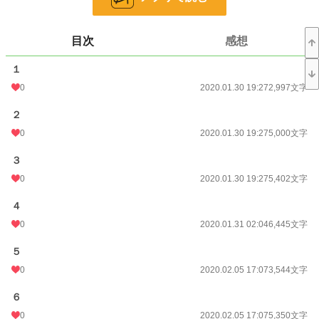
小説
228,997 位 / 228,997 件
恋愛
66,399 位 / 66,399 件
目次
感想
お気に入り
19
１
24h.ポイント
0 pt
0
2020.01.30 19:27
2,997文字
文字数
159,409
２
0
2020.01.30 19:27
5,000文字
更新日時
2020.04.04 06:12
初回公開日時
３
2020.01.30 19:27
0
2020.01.30 19:27
5,402文字
週間ポイント
0 pt (228,997 位)
４
月間ポイント
42 pt (83,131 位)
0
2020.01.31 02:04
6,445文字
年間ポイント
357 pt (111,607 位)
５
累計ポイント
16,309 pt (78,249 位)
0
2020.02.05 17:07
3,544文字
６
0
2020.02.05 17:07
5,350文字