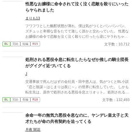
性悪なお嬢様に命令されて泣く泣く恋敵を殺りにいった
らヤられました
まりも13
フワフワとした酩酊状態が薄れ、僕は気がつくとパンパンパン、
ズチュッと卑猥な音をたてて激しく誰かと交わっていた。 性悪な
お嬢様の命令で恋敵を泣く泣く殺りに行ったら逆にヤラれちゃっ
た、ちょっとアホな子の話です。 （ムーンライトノベルにも掲載
文字数：10,712
BL
完結
短編
R15
しています）
処刑される悪役令息に転生したらなぜか推しの騎士団長
がグイグイ近づいてくる
J
交通事故で死んだはずの会社員・田中悠人は、気がつくとBL小説
『恋と陰謀～はじまりは夜に～』の世界に転生していた。 しかも
転生先は、原作で処刑される悪役令息エリオット。 処刑される未
来を回避するため、原作知識を頼りに慎重に立ち回るつもりだっ
文字数：132,493
BL
完結
長編
R18
たのに、気づけば王宮を揺るがす事件に巻き込まれ……その先に
は隣国の影が？ さらに困ったことに、原作で一番の推しだった騎
士団長ガイウスがやたらと距離を詰めてきて……？ 平穏に生きた
余命一年の無気力悪役令息なのに、ヤンデレ皇太子と天
い元悪役令息と、過保護な騎士団長がじれじれ距離を縮めるま
才たちが命の共有契約を迫ってくる
で。 ガイウス（騎士団長）×エリオット（元悪役令息） 基本的に
は二人の関係が主軸ですが、エリオットに関わる中で変わって
月夜 闇花