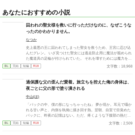
あなたにおすすめの小説
囚われの聖女様を救いに行っただけなのに、なぜこうな
ったのかわかりません。
なつか
史上最悪の王に囚われてしまった聖女を救うため、王宮に忍び込
んだグレン。 いざ見つけた聖女には逃走防止用に魔法が籠められ
た魔道具の足輪が付けられていた。 それを壊すためには魔力を聖
女に受け渡してもらう必要があるという。 ではその方法は？ 「僕
文字数：18,968
BL
完結
短編
R18
を抱けばいい」 そんな感じで型破りな聖女様(♂)に振り回される
男の話。
過保護な父の歪んだ愛着。旅立ちを控えた俺の身体は、
夜ごとに父の形で塗り潰される
中山(ほ)
「パックの中、僕の形になっちゃったね」 夢か現か。耳元で囁か
れる甘い声と、内側を執拗に掻き回す熱。翌朝、自室で目覚めた
パックに、昨夜の記憶はない。ただ、疼くような下腹部の熱だけ
が残っていた。 相談しようと向かった相手こそが、自分を侵食し
文字数：2,509
BL
完結
短編
R18
ている張本人だとも知らずに、パックは父の部屋の扉を開く。 こ
のお話はムーンライトでも投稿してます〜