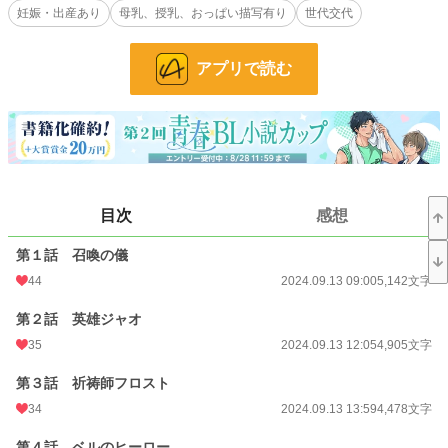
妊娠・出産あり
母乳、授乳、おっぱい描写有り
世代交代
※寝取られ、凌辱あり。望まない妊娠出産あり。
※ムーンライトノベルス・pixivにも掲載しております
アプリで読む
小説
25,181 位 / 228,704 件
BL
6,285 位 / 31,407 件
お気に入り
105
24h.ポイント
21 pt
目次
感想
文字数
889,917
第１話 召喚の儀
更新日時
2025.07.02 22:04
44
2024.09.13 09:00
5,142文字
初回公開日時
2024.09.13 09:00
第２話 英雄ジャオ
初回完結日時
2025.07.02 22:04
35
2024.09.13 12:05
4,905文字
週間ポイント
217 pt (23,775 位)
第３話 祈祷師フロスト
34
2024.09.13 13:59
4,478文字
月間ポイント
707 pt (29,246 位)
年間ポイント
16,485 pt (22,861 位)
第４話 ベルのヒーロー