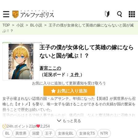
TOP
>
小説
>
BL小説
>
王子の僕が女体化して英雄の嫁にならないと国が滅
ぶ！？
BL
完結
長編
R18
王子の僕が女体化して英雄の嫁になら
ないと国が滅ぶ！？
蒼宮ここの
（近況ボード：
3 件
）
お気に入りに追加して更新通知を受け取ろう
お気に入り追加
女子が産まれない辺境の国・ルアサンテ。年頃になった【英雄】が異世界から召
喚した【オトメ】を娶り、唯一女子を儲けることができるその夫婦が国の繁栄を
担うことで歴史は続いていた。
王子のベルはまるで他人事であったが、儀式の日、なんと魔法陣の上に召喚され
たのは他でもない彼だった。英雄の青年・ジャオは戸惑い、ベルもまた変わって
いく己の身体に恐怖する。そんな二人が距離を縮めていくにつれ、明らかになる
24h.ポイント
21pt
2,254
国の陰謀。遠い昔より襲いかかる、絶望と悲しみの呪い。
BL
異世界
溺愛
王子
女体化BL
女体化TS
NTR
二人の恋の行方は。また、王国の存続は果たされるのか――？