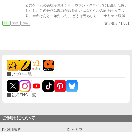
く、周りの人間模様も描いているため、群像劇的な要素ありで
乙女ゲームの悪役令息ルシル・ヴァン・クロイツに転生した俺。
す。 どこか孤独な人たちが人との関わりの中で、それぞれ自分の
しかし、この身体は魔力が命を食いつぶす不治の病を患ってお
居場所を見つけていきます。 ガイウスはスパダリですが、かなり
り、余命はあと一年だった。 どうせ死ぬなら、シナリオの破滅フ
執着強めで面倒です。二人の関係はハッピーエンドですが、世界
ラグを回避し、誰の記憶にも残らず静かに消え去りたい。 そう願
文字数：41,951
BL
完結
短編
観はサスペンス要素ありで不穏。 Rの話は「※」をつけていま
って王太子アルフレッドに婚約破棄を申し出た。 ――だが、それ
す、苦手な人は読み飛ばしてください。 5/21完結
がすべての狂気の始まりだった。 「君の手はひどく冷たいね。ま
るで死人のようだ。……婚約の破棄は認めない」 何も望まず、た
だ消えようとするルシルの儚げな諦観は、逆に攻略対象たちのド
ス黒い支配欲と執着に火をつけてしまう。 ヤンデレ王太子アルフ
レッドの圧倒的な拘束。 実直な騎士ガレッドの盲目的な献身。 天
才魔術師ノアの狂気的な探究。 ルシルが死の淵へ沈み込もうとし
たとき、三人は神の理に逆らう禁忌の魔術を実行する。 それは、
自らの命と魔力をルシルの身体へ直接繋ぎ止める『命の共有契
アプリ一覧
約』だった――。 「君はもう、どこへも行けない。永遠に、私た
ちと共にあるんだ」 死んで逃げることすら許されない豪奢な鳥籠
の中、悪役令息は息が詰まるほど甘い絶望と幸福に溺れていく。
ヤンデレ執着BLファンタジー、ここに開幕。
公式SNS一覧
ご利用について
利用規約
ヘルプ