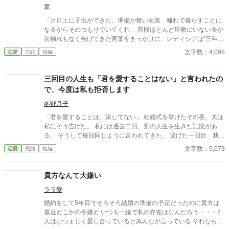
翠
「クロエに子供ができた。準備が整い次第、離れで暮らすことに
なるからそのつもりでいてくれ」 普段ほとんど屋敷にいない夫が
前触れもなく告げてきた言葉をきっかけに、レティシアは“三年
間”の契約を終わらせることにした。 赤の他人を屋敷に迎えるこ
文字数：4,095
恋愛
完結
短編
とはしない。 不要なものに感情を砕く理由などない。 「だって、
面倒でしょう？」 不誠実な夫も、無意味な結婚も、 この際すべて
切り捨ててしまいましょう。
三回目の人生も「君を愛することはない」と言われたの
で、今度は私も拒否します
冬野月子
「君を愛することは、決してない」 結婚式を挙げたその夜、夫は
私にそう告げた。 私には過去二回、別の人生を生きた記憶があ
る。 そうして毎回同じように言われてきた。 逃げた一回目、我慢
した二回目。いずれも上手くいかなかった。 だから今回は。
文字数：5,073
恋愛
完結
短編
貴方なんて大嫌い
ララ愛
婚約をして5年目でそろそろ結婚の準備の予定だったのに貴方は
最近どこかの令嬢と いつも一緒で私の存在はなんだろう・・・2
人はむつまじく愛し合っているとみんなが言っている それなら私