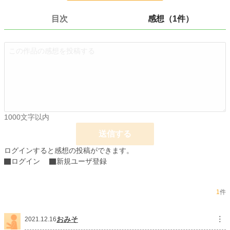
ステリー
目次
感想（1件）
「湿った土の中」
トチって生き埋めにされてしまった女スパイ「レディゴルゴ」のサスペンスコメ
ディ
「ボクとミィちゃんのクリスマス」
クリスマスイブにミィちゃんのお家にやって来た愛犬「ボクちゃん」と「ミィち
ゃん」が大人になるまでの物語
「天神橋筋ラプソディ」
大阪天神橋筋商店街を舞台とした、売れないバンドマンとその彼女のピュアなラ
ブストーリー
1000文字以内
「湯けむりの向こうから」
送信する
70年の老舗銭湯"夢の湯"で巻き起こる、愛に溢れる奇跡のストーリー
ログインすると感想の投稿ができます。
ログイン
新規ユーザ登録
小説
228,785 位 / 228,785 件
恋愛
66,369 位 / 66,369 件
1
件
お気に入り
2
24h.ポイント
0 pt
おみそ
︙
2021.12.16