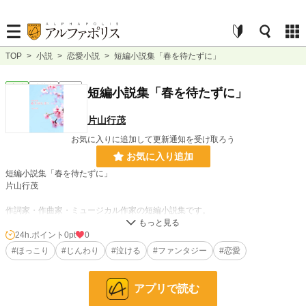
TOP
>
小説
>
恋愛小説
>
短編小説集「春を待たずに」
恋愛
連載中
短編
短編小説集「春を待たずに」
片山行茂
お気に入りに追加して更新通知を受け取ろう
お気に入り追加
短編小説集「春を待たずに」
片山行茂
作詞家・作曲家・ミュージカル作家の短編小説集です。
朗読劇や朗読ミュージカルとして舞台でも発表しています。
24h.ポイント
0pt
0
「春を待たずに」
#ほっこり
#じんわり
#泣ける
#ファンタジー
#恋愛
先立った愛しい人とは、いつでも心の中で逢えると信じて描いた物語
「Eraser」
アプリで読む
見覚えの無い部屋で目覚めた1人の男と側にいて優しく微笑む謎の女との恋愛ミ