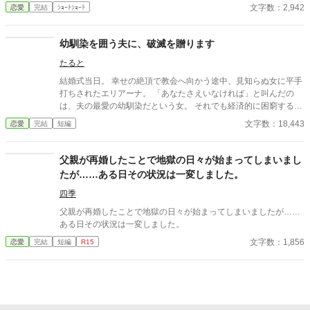
はもういいです・・・貴方なんて大嫌い
文字数：2,942
恋愛
完結
ｼｮｰﾄｼｮｰﾄ
幼馴染を囲う夫に、破滅を贈ります
たると
結婚式当日。 幸せの絶頂で教会へ向かう途中、見知らぬ女に平手
打ちされたエリアーナ。 「あなたさえいなければ」と叫んだの
は、夫の最愛の幼馴染だという女。 それでも経済的に困窮する実
家を救うため、エリアーナは泣き寝入りするしかなかった。
文字数：18,443
恋愛
完結
短編
父親が再婚したことで地獄の日々が始まってしまいまし
たが……ある日その状況は一変しました。
四季
父親が再婚したことで地獄の日々が始まってしまいましたが……
ある日その状況は一変しました。
文字数：1,856
恋愛
完結
短編
R15