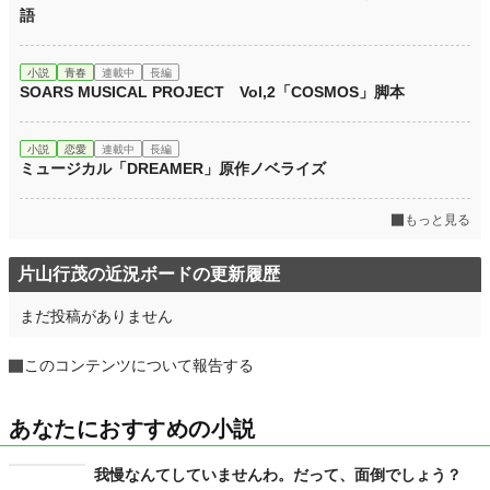
語
小説
青春
連載中
長編
SOARS MUSICAL PROJECT Vol,2「COSMOS」脚本
小説
恋愛
連載中
長編
ミュージカル「DREAMER」原作ノベライズ
もっと見る
片山行茂の近況ボードの更新履歴
まだ投稿がありません
このコンテンツについて報告する
あなたにおすすめの小説
我慢なんてしていませんわ。だって、面倒でしょう？