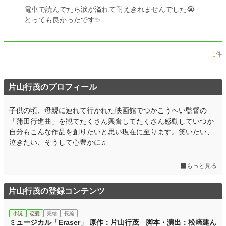
文字数
36,545
電車で読んでたら涙が溢れて耐えきれませんでした😭
とっても良かったです✨
更新日時
2023.02.07 08:01
初回公開日時
2021.12.16 08:22
1
件
週間ポイント
0 pt (228,785 位)
月間ポイント
7 pt (116,421 位)
片山行茂のプロフィール
年間ポイント
28 pt (170,374 位)
子供の頃、母親に連れて行かれた映画館でつかこうへい監督の
累計ポイント
2,140 pt (162,659 位)
「蒲田行進曲」を観てたくさん興奮してたくさん感動していつか
自分もこんな作品を創りたいと思い現在に至ります。笑いたい、
泣きたい、そうして心豊かに♫
もっと見る
片山行茂の登録コンテンツ
小説
恋愛
完結
長編
ミュージカル「Eraser」 原作：片山行茂 脚本・演出：松﨑建ん