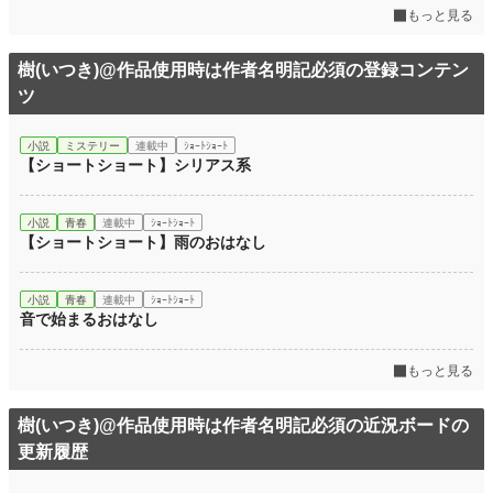
もっと見る
年間ポイント
1,057 pt (83,024 位)
累計ポイント
33,638 pt (54,907 位)
樹(いつき)@作品使用時は作者名明記必須の登録コンテン
ツ
小説
ミステリー
連載中
ｼｮｰﾄｼｮｰﾄ
【ショートショート】シリアス系
小説
青春
連載中
ｼｮｰﾄｼｮｰﾄ
【ショートショート】雨のおはなし
小説
青春
連載中
ｼｮｰﾄｼｮｰﾄ
音で始まるおはなし
もっと見る
樹(いつき)@作品使用時は作者名明記必須の近況ボードの
更新履歴