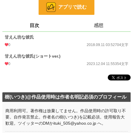
・使用許可は不要ですが、自作発言や転載はもちろん禁止です。著作権は放棄し
アプリで読む
ておりません。必ず作者名の樹(いつき)を記載して下さい。(何度注意しても作者
名の記載が無い場合には台本使用を禁止します)
・語尾変更や方言などの多少のアレンジはokですが、大幅なアレンジや台本の
世界観をぶち壊すようなアレンジやエフェクトなどはご遠慮願います。
目次
感想
その他の詳細は【作品を使用する際の注意点】をご覧下さい。
甘えん坊な彼氏
0
2018.09.11 03:52
704文字
小説
37,189 位 / 228,623 件
甘えん坊な彼氏(ショートver.)
恋愛
16,274 位 / 66,323 件
0
2023.12.04 11:55
354文字
お気に入り
3
24h.ポイント
7 pt
文字数
1,058
樹(いつき)@作品使用時は作者名明記必須のプロフィール
更新日時
2023.12.04 11:55
初回公開日時
2018.09.11 03:52
商用利用可。著作権は放棄してません。作品使用時の許可取り不
要。自作発言禁止。作者名の樹(いつき)を記載必須。使用報告大
週間ポイント
28 pt (56,925 位)
歓迎。ツイッターのDMかituki_505@yahoo.co.jp へ。
月間ポイント
35 pt (89,285 位)