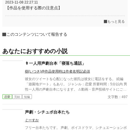
2023-11-08 22:27:11
【作品を使用する際の注意点】
もっと見る
このコンテンツについて報告する
あなたにおすすめの小説
👨一人用声劇台本「寝落ち通話」
樹(いつき)@作品使用時は作者名明記必須
彼女のツイートを心配になった彼氏は彼女に電話をする。 続編
「遊園地デート」もあり。 ジャンル：恋愛 所要時間：5分以内 男
性一人用の声劇台本になります。 ⚠動画・音声投稿サイトにご使
用になる場合⚠ ・使用許可は不要ですが、自作発言や転載はもち
文字数：497
恋愛
完結
短編
ろん禁止です。著作権は放棄しておりません。必ず作者名の樹(い
つき)を記載して下さい。(何度注意しても作者名の記載が無い場
合には台本使用を禁止します) ・語尾変更や方言などの多少のア
声劇・シチュボ台本たち
レンジはokですが、大幅なアレンジや台本の世界観をぶち壊すよ
ぐーすか
うなアレンジやエフェクトなどはご遠慮願います。 その他の詳細
は【作品を使用する際の注意点】をご覧下さい。
フリー台本たちです。 声劇、ボイスドラマ、シチュエーションボ