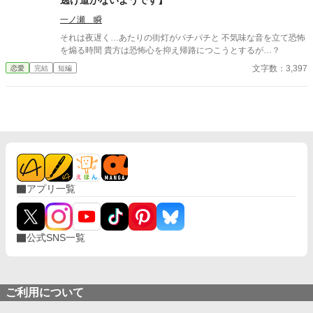
逃げ道がないようです】
一ノ瀬 瞬
それは夜遅く…あたりの街灯がパチパチと 不気味な音を立て恐怖
を煽る時間 貴方は恐怖心を抑え帰路につこうとするが…？
文字数：3,397
恋愛
完結
短編
アプリ一覧
公式SNS一覧
ご利用について