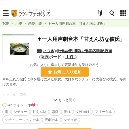
TOP
>
小説
>
恋愛小説
>
👨一人用声劇台本「甘えん坊な彼氏」
恋愛
連載中
短編
👨一人用声劇台本「甘えん坊な彼氏」
樹(いつき)@作品使用時は作者名明記必須
（近況ボード：
1 件
）
お気に入りに追加して更新通知を受け取ろう
お気に入り追加
傘を忘れた彼氏に傘を届けに来た彼女。大好きなシチューに大喜びの彼氏。冬向
けの台本。
ジャンル：恋愛
所要時間：5分前後
男性一人
24h.ポイント
7pt
0
※効果音多め
雨
シチュー
甘えん坊
恋愛
膝枕
女性向け
フリー台本
◆こちらは声劇用台本になります。
シチュエーション台本
声劇台本
シチュボ
⚠動画・音声投稿サイトにご使用になる場合⚠