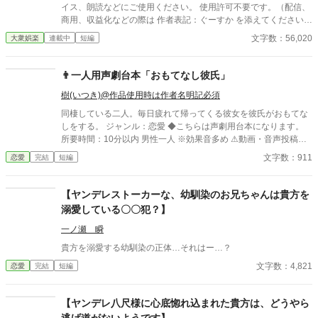
イス、朗読などにご使用ください。 使用許可不要です。（配信、
商用、収益化などの際は 作者表記：ぐーすか を添えてください。
できれば一報いただけると助かります） 自作発言・過度な改変は
文字数：56,020
大衆娯楽
連載中
短編
許可していません。
👨一人用声劇台本「おもてなし彼氏」
樹(いつき)@作品使用時は作者名明記必須
同棲している二人。毎日疲れて帰ってくる彼女を彼氏がおもてな
しをする。 ジャンル：恋愛 ◆こちらは声劇用台本になります。
所要時間：10分以内 男性一人 ※効果音多め ⚠動画・音声投稿サ
イトにご使用になる場合⚠ ・使用許可は不要ですが、自作発言や
文字数：911
恋愛
完結
短編
転載はもちろん禁止です。著作権は放棄しておりません。必ず作
者名の樹(いつき)を記載して下さい。(何度注意しても作者名の記
載が無い場合には台本使用を禁止します) ・語尾変更や方言など
【ヤンデレストーカーな、幼馴染のお兄ちゃんは貴方を
の多少のアレンジはokですが、大幅なアレンジや台本の世界観を
溺愛している〇〇犯？】
ぶち壊すようなアレンジやエフェクトなどはご遠慮願います。 そ
の他の詳細は【作品を使用する際の注意点】をご覧下さい。
一ノ瀬 瞬
貴方を溺愛する幼馴染の正体…それはー…？
文字数：4,821
恋愛
完結
短編
【ヤンデレ八尺様に心底惚れ込まれた貴方は、どうやら