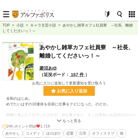
TOP
>
小説
>
キャラ文芸小説
>
あやかし雑草カフェ社員寮 ～社長、離婚
してくださいっ！～
キャラ文芸
完結
長編
あやかし雑草カフェ社員寮 ～社長、
離婚してくださいっ！～
菱沼あゆ
（近況ボード：
167 件
）
お気に入りに追加して更新通知を受け取ろう
お気に入り追加
令和のはじめ。
めでたいはずの10連休を目前に仕事をクビになった、のどか。
同期と呑んだくれていたのだが、目を覚ますと、そこは見知らぬ会社のロビー
で。
24h.ポイント
85pt
1,719
酔った弾みで、イケメンだが、ちょっと苦手な取引先の社長、成瀬貴弘とうっ
あやかし
コメディ
ほのぼの
恋愛
日常
オフィスラブ
猫
かり婚姻届を出してしまっていた。