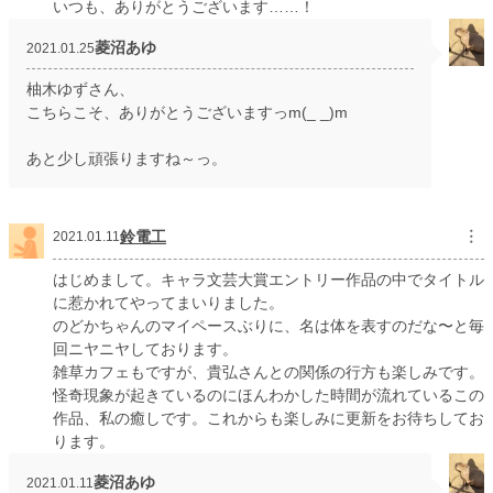
いつも、ありがとうございます……！
菱沼あゆ
2021.01.25
柚木ゆずさん、
こちらこそ、ありがとうございますっm(_ _)m
あと少し頑張りますね～っ。
鈴電工
︙
2021.01.11
はじめまして。キャラ文芸大賞エントリー作品の中でタイトル
に惹かれてやってまいりました。
のどかちゃんのマイペースぶりに、名は体を表すのだな〜と毎
回ニヤニヤしております。
雑草カフェもですが、貴弘さんとの関係の行方も楽しみです。
怪奇現象が起きているのにほんわかした時間が流れているこの
作品、私の癒しです。これからも楽しみに更新をお待ちしてお
ります。
菱沼あゆ
2021.01.11