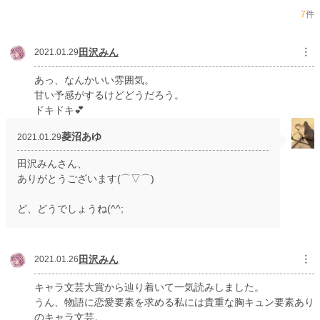
初回公開日時
2020.12.31 14:15
7
件
初回完結日時
2021.01.30 07:26
週間ポイント
487 pt (14,755 位)
田沢みん
︙
2021.01.29
月間ポイント
1,434 pt (19,466 位)
あっ、なんかいい雰囲気。
甘い予感がするけどどうだろう。
年間ポイント
11,446 pt (28,878 位)
ドキドキ💕
累計ポイント
337,041 pt (13,980 位)
菱沼あゆ
2021.01.29
田沢みんさん、
ありがとうございます(⌒▽⌒)
ど、どうでしょうね(^^;
田沢みん
︙
2021.01.26
キャラ文芸大賞から辿り着いて一気読みしました。
うん、物語に恋愛要素を求める私には貴重な胸キュン要素あり
のキャラ文芸。