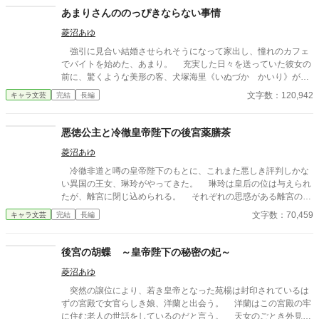
あまりさんののっぴきならない事情
菱沼あゆ
強引に見合い結婚させられそうになって家出し、憧れのカフェ
でバイトを始めた、あまり。 充実した日々を送っていた彼女の
前に、驚くような美形の客、犬塚海里《いぬづか かいり》が現
れた。 「何故、こんなところに居る？ 南条あまり」 「……嫌な
文字数：120,942
キャラ文芸
完結
長編
人と結婚させられそうになって、家を出たからです」 「それ、俺
だろ」 そーですね……。 カフェ店員となったお嬢様、あまり
と常連客となった元見合い相手、海里の日常。
悪徳公主と冷徹皇帝陛下の後宮薬膳茶
菱沼あゆ
冷徹非道と噂の皇帝陛下のもとに、これまた悪しき評判しかな
い異国の王女、琳玲がやってきた。 琳玲は皇后の位は与えられ
たが、離宮に閉じ込められる。 それぞれの思惑がある離宮の女
官や侍女たちは、怪しい薬草で皇帝陛下たちを翻弄する琳玲を観
文字数：70,459
キャラ文芸
完結
長編
察――。 悪徳公主と冷徹皇帝陛下と女官たちの日々は今日も騒
がしい。
後宮の胡蝶 ～皇帝陛下の秘密の妃～
菱沼あゆ
突然の譲位により、若き皇帝となった苑楊は封印されているは
ずの宮殿で女官らしき娘、洋蘭と出会う。 洋蘭はこの宮殿の牢
に住む老人の世話をしているのだと言う。 天女のごとき外見と