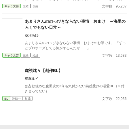
豊富な知識を持つ洋蘭に心惹かれはじめる苑楊だったが。 洋蘭
文字数：95,237
キャラ文芸
完結
長編
はまったく思い通りにならないうえに、なにかが怪しい女だった
――。 中華後宮ラブコメディ。
あまりさんののっぴきならない事情 おまけ ～海里の
ろくでもない日常～
菱沼あゆ
あまりさんののっぴきならない事情 おまけのお話です。 「ずっ
とプロポーズしてる気がするんだが……」
文字数：13,683
キャラ文芸
完結
短編
虎視眈々【創作BL】
猫塚ルイ
独占欲強めな腹黒攻め×何も気付かない鈍感受けの溺愛BL（※付
き合ってない）
文字数：22,036
BL
連載中
短編