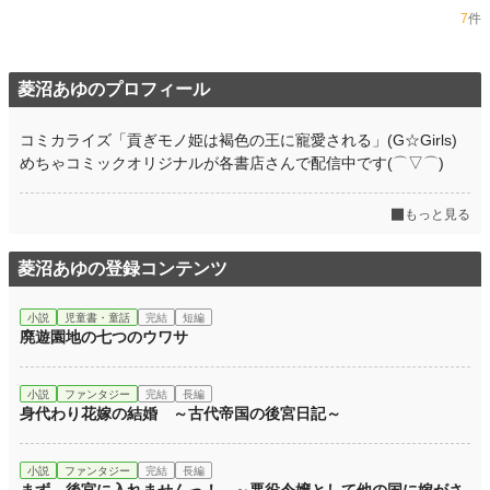
7
件
菱沼あゆのプロフィール
コミカライズ「貢ぎモノ姫は褐色の王に寵愛される」(G☆Girls)
めちゃコミックオリジナルが各書店さんで配信中です(⌒▽⌒)
もっと見る
菱沼あゆの登録コンテンツ
小説
児童書・童話
完結
短編
廃遊園地の七つのウワサ
小説
ファンタジー
完結
長編
身代わり花嫁の結婚 ～古代帝国の後宮日記～
小説
ファンタジー
完結
長編