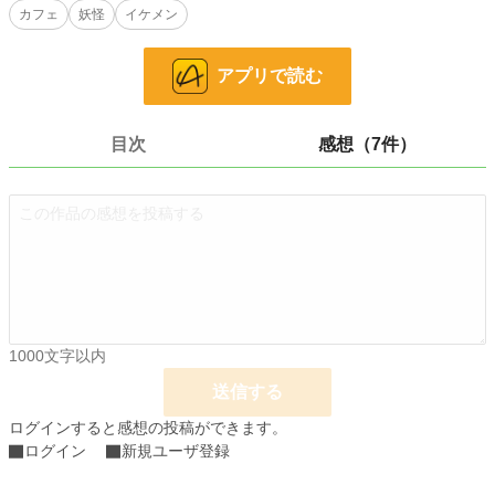
カフェ
妖怪
イケメン
休み明けまでは正式に受理されないと聞いたのどかは、10連休中になんとか
婚姻届を撤回してもらおうと頑張る。
アプリで読む
職だけでなく、住む場所も失っていたのどかに、貴弘は住まいを提供してくれ
るが、そこは草ぼうぼうの庭がある一軒家で。
目次
感想（7件）
おまけにイケメンのあやかしまで住んでいた。
庭にあふれる雑草を使い、雑草カフェをやろうと思うのどかだったが――。
小説
12,421 位 / 228,882 件
キャラ文芸
123 位 / 5,634 件
お気に入り
324
1000文字以内
24h.ポイント
85 pt
送信する
文字数
168,607
ログインすると感想の投稿ができます。
ログイン
新規ユーザ登録
更新日時
2021.01.30 07:20