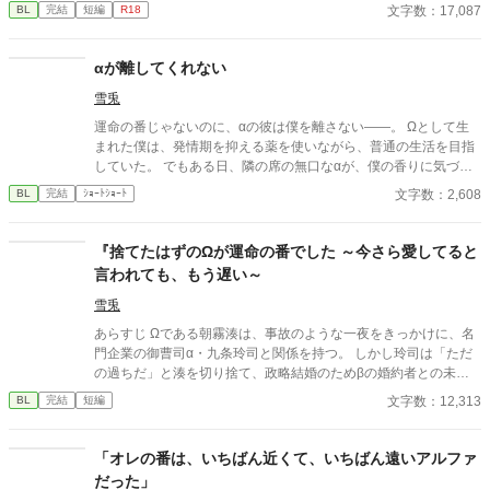
中ではヒートしてません。両片想いのハピエンです。 他サイト様
文字数：17,087
BL
完結
短編
R18
にも投稿しております。
αが離してくれない
雪兎
運命の番じゃないのに、αの彼は僕を離さない――。 Ωとして生
まれた僕は、発情期を抑える薬を使いながら、普通の生活を目指
していた。 でもある日、隣の席の無口なαが、僕の香りに気づい
てしまって……。 これは、番じゃないふたりの、近すぎる距離で
文字数：2,608
BL
完結
ｼｮｰﾄｼｮｰﾄ
始まる、運命から少しはずれた恋の話。
『捨てたはずのΩが運命の番でした ～今さら愛してると
言われても、もう遅い～
雪兎
あらすじ Ωである朝霧湊は、事故のような一夜をきっかけに、名
門企業の御曹司α・九条玲司と関係を持つ。 しかし玲司は「ただ
の過ちだ」と湊を切り捨て、政略結婚のためβの婚約者との未来
を選んだ。 深く傷ついた湊は、彼の前から姿を消す。 数か月後―
文字数：12,313
BL
完結
短編
―。 湊の身体は、これまで誰も知らなかった希少な『遅咲きΩ』
として覚醒する。 その瞬間、玲司は初めて湊こそが運命の番だっ
たと知る。 「戻ってきてくれ」 今さら必死に追いかけてくる玲
「オレの番は、いちばん近くて、いちばん遠いアルファ
司。 だが湊の隣には、自分を支え続けてくれた医師のα・神崎伊
だった」