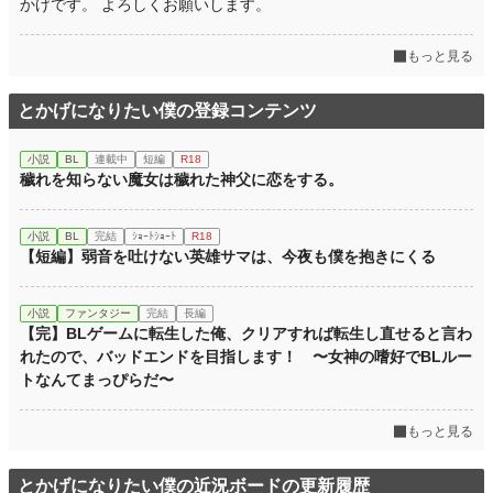
かげです。 よろしくお願いします。
もっと見る
とかげになりたい僕の登録コンテンツ
小説
BL
連載中
短編
R18
穢れを知らない魔女は穢れた神父に恋をする。
小説
BL
完結
ｼｮｰﾄｼｮｰﾄ
R18
【短編】弱音を吐けない英雄サマは、今夜も僕を抱きにくる
小説
ファンタジー
完結
長編
【完】BLゲームに転生した俺、クリアすれば転生し直せると言わ
れたので、バッドエンドを目指します！ 〜女神の嗜好でBLルー
トなんてまっぴらだ〜
もっと見る
とかげになりたい僕の近況ボードの更新履歴