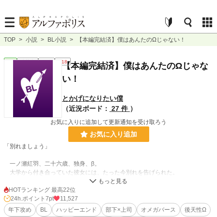
TOP
>
小説
>
BL小説
>
【本編完結済】僕はあんたのΩじゃない！
BL
連載中
長編
R18
【本編完結済】僕はあんたのΩじゃな
い！
とかげになりたい僕
（近況ボード：
27 件
）
お気に入りに追加して更新通知を受け取ろう
お気に入り追加
「別れましょう」
一ノ瀬紅羽、二十六歳、独身、β。
大学から付き合っていた彼女には、たった今別れを告げられた。
居酒屋で自棄酒し、その帰りに会ったソウと名乗るやつと酔った勢いで身体を
HOTランキング 最高22位
重ねてしまう。忘れてくれと金を握らせ別れたはいいが、会社に新しく配属され
24h.ポイント
7pt
11,527
てきた新人がなんとソウだった。
年下攻め
BL
ハッピーエンド
部下×上司
オメガバース
後天性Ω