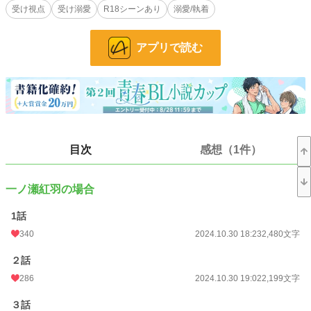
受け視点
受け溺愛
R18シーンあり
溺愛/執着
「よろしくお願いします、紅羽さん」
「い、ち、の、せ、せ、ん、ぱ、い！」
「く、れ、は先輩」
アプリで読む
ソウ、いや十三颯介。
なんでエリートであるαの面倒を、と思ったがこれも仕事だ。きっちり仕事を
教えて、先輩後輩らしく……と思ったのに、なんでこいつはこうも僕にしつこく
迫ってくるんだ！？
そんなある日、自分の身体に変化が起き始めて――
目次
感想（1件）
小説
37,163 位 / 228,618 件
BL
9,944 位 / 31,392 件
一ノ瀬紅羽の場合
お気に入り
529
1話
24h.ポイント
7 pt
340
2024.10.30 18:23
2,480文字
文字数
132,046
２話
更新日時
2024.11.17 19:43
286
2024.10.30 19:02
2,199文字
初回公開日時
2024.10.30 18:23
３話