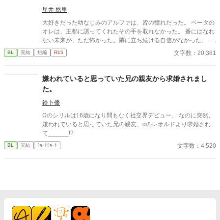
織がいた。 「あなたは俺を捨てたでしょう」 後悔に苦しむα、執
着する第二のα、そして希少Ωを巡る陰謀。 もう二度と傷つきた
星井 悠里
くないΩが最後に選ぶ相手とは――。 捨てた側の後悔と執着が加
大好きだった幼なじみのアルファは、皆の憧れだった。 ベータの
速する、すれ違いオメガバースBL。
オレは、王都に誘ってくれたその手を取れなかった。 番にはなれ
ない未来が、ただ怖かった。隣に立ち続ける自信がなかった。 あ
れから二年。幼馴染の婚約の噂を聞いて胸が痛むことはあるけれ
文字数：20,381
BL
完結
短編
R15
ど、 平凡だけどちゃんと働いて、それなりに楽しく生きていた。
そんなオレの体に、ふとした異変が起きはじめた。 ――何でいま
さら。オメガだった、なんて。 オメガだったら、これからますま
嫌われていると思っていた兄の親友から求婚されまし
す頑張ろうとしていた仕事も出来なくなる。 ２年前のあの時だっ
た。
たら。あの手を取れたかもしれないのに。 どうして、いまさら。
すれ違った運命に、急展開で振り回される、Ωのお話。 ハピエン
鈴卜優
確定です。(全１０話) 2025年 07月12日 ～2025年 07月21日 なろ
Ωのシリルは16歳になり間もなく社交界デビュー。 なのに突然、
うさんで完結してます。
嫌われていると思っていた兄の親友、αのレオルドより求婚され
て______!?
文字数：4,520
BL
完結
ｼｮｰﾄｼｮｰﾄ