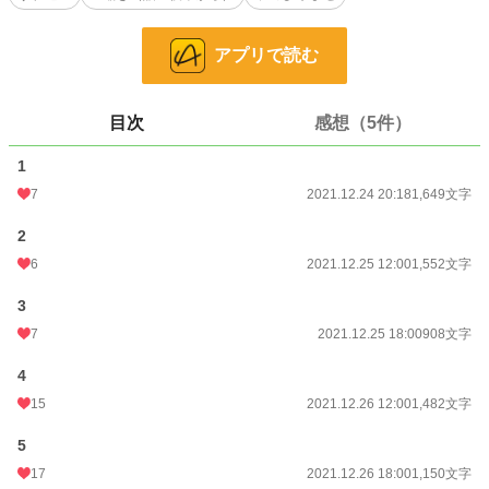
加筆修正して、ムーンライトさんにも投稿しています。
アプリで読む
小説
38,895 位 / 228,955 件
恋愛
16,878 位 / 66,405 件
目次
感想（5件）
お気に入り
365
1
24h.ポイント
7 pt
7
2021.12.24 20:18
1,649文字
文字数
20,730
2
更新日時
2021.12.30 21:00
6
2021.12.25 12:00
1,552文字
初回公開日時
2021.12.24 20:18
3
初回完結日時
2021.12.30 21:04
7
2021.12.25 18:00
908文字
週間ポイント
70 pt (40,028 位)
4
15
2021.12.26 12:00
1,482文字
月間ポイント
315 pt (42,842 位)
5
年間ポイント
4,157 pt (50,021 位)
17
2021.12.26 18:00
1,150文字
累計ポイント
111,614 pt (28,528 位)