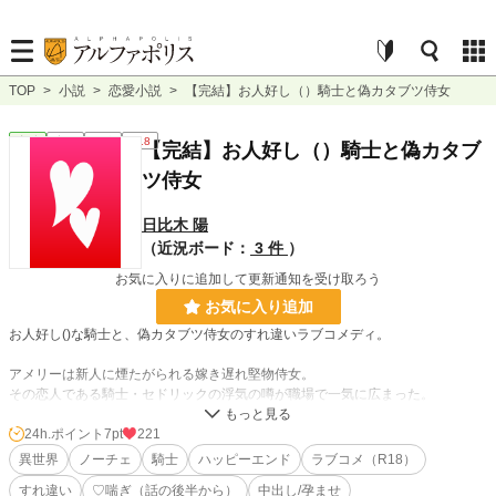
TOP
>
小説
>
恋愛小説
>
【完結】お人好し（）騎士と偽カタブツ侍女
恋愛
完結
短編
R18
【完結】お人好し（）騎士と偽カタブ
ツ侍女
日比木 陽
（近況ボード：
3 件
）
お気に入りに追加して更新通知を受け取ろう
お気に入り追加
お人好し()な騎士と、偽カタブツ侍女のすれ違いラブコメディ。
アメリーは新人に煙たがられる嫁き遅れ堅物侍女。
その恋人である騎士・セドリックの浮気の噂が職場で一気に広まった。
セドリックが会いに来て言いにくそうにしていたので、「事情は聞いたわ。」と
24h.ポイント
7pt
221
文句も言わずアメリーは引き下がったけれど…――？
異世界
ノーチェ
騎士
ハッピーエンド
ラブコメ（R18）
すれ違い
♡喘ぎ（話の後半から）
中出し/孕ませ