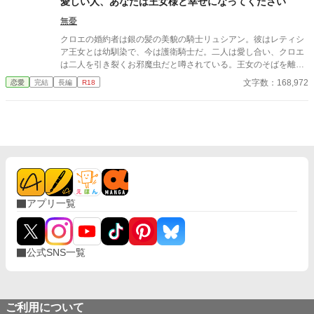
愛しい人、あなたは王女様と幸せになってください
無憂
クロエの婚約者は銀の髪の美貌の騎士リュシアン。彼はレティシ
ア王女とは幼馴染で、今は護衛騎士だ。二人は愛し合い、クロエ
は二人を引き裂くお邪魔虫だと噂されている。王女のそばを離れ
ないリュシアンとは、ここ数年、ろくな会話もない。愛されない
文字数：168,972
恋愛
完結
長編
R18
日々に疲れたクロエは、婚約を破棄することを決意し、リュシア
ンに通告したのだが――
アプリ一覧
公式SNS一覧
ご利用について