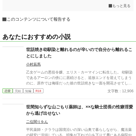
もっと見る
このコンテンツについて報告する
あなたにおすすめの小説
世話焼き幼馴染と離れるのが辛いので自分から離れるこ
とにしました
小村辰馬
乙女ゲームの悪役令嬢、エリス・カーマインに転生した。 幼馴染
であるアーロンの傍にに居続けると、追放エンドを迎えてしまう
のに、原作では俺様だった彼の世話焼きな一面を開花させてしま
い、居心地の良い彼のそばを離れるのが辛くなってしまう。 なら
文字数：12,906
恋愛
完結
短編
R18
ば彼の代わりに男友達を作ろうと画策するがーー
世間知らずな山ごもり薬師は、××な騎士団長の性癖淫愛
から逃げ出せない
二位関りをん
平民薬師・クララは国境沿いの深い山奥で暮らしながら、魔法薬
の研究に没頭している。招集が下れば山を下りて麓にある病院や