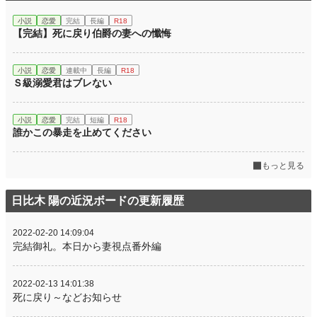
小説
恋愛
完結
長編
R18
【完結】死に戻り伯爵の妻への懺悔
小説
恋愛
連載中
長編
R18
Ｓ級溺愛君はブレない
小説
恋愛
完結
短編
R18
誰かこの暴走を止めてください
もっと見る
日比木 陽の近況ボードの更新履歴
2022-02-20 14:09:04
完結御礼。本日から妻視点番外編
2022-02-13 14:01:38
死に戻り～などお知らせ