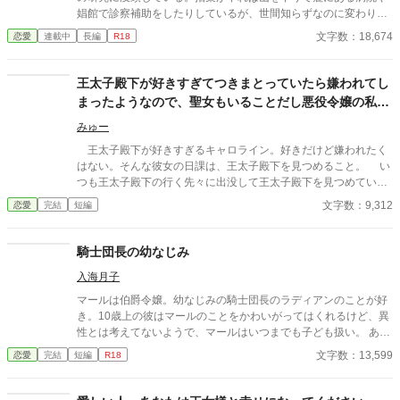
娼館で診察補助をしたりしているが、世間知らずなのに変わりは
ない。 ある日、山の中で倒れている男性を発見。彼はなんと騎士
文字数：18,674
恋愛
連載中
長編
R18
団長・レイルドで女嫌いの噂を持つ人物だった。 当然女嫌いの噂
なんて知らないクララは良心に従い彼を助け、治療を施す。 だ
が、レイルドには隠している秘密……性癖があった。 ――君の××
王太子殿下が好きすぎてつきまとっていたら嫌われてし
××、触らせてもらえないだろうか？
まったようなので、聖女もいることだし悪役令嬢の私は
退散することにしました。
みゅー
王太子殿下が好きすぎるキャロライン。好きだけど嫌われたく
はない。そんな彼女の日課は、王太子殿下を見つめること。 い
つも王太子殿下の行く先々に出没して王太子殿下を見つめていた
が、ついにそんな生活が終わるときが来る。 聖女が現れたの
文字数：9,312
恋愛
完結
短編
だ。そして、さらにショックなことに、自分が乙女ゲームの世界
に転生していてそこで悪役令嬢だったことを思い出す。 王太子
殿下に嫌われたくはないキャロラインは、王太子殿下の前から姿
騎士団長の幼なじみ
を消すことにした。そんなお話です。 ちょっと切ないお話で
入海月子
す。
マールは伯爵令嬢。幼なじみの騎士団長のラディアンのことが好
き。10歳上の彼はマールのことをかわいがってはくれるけど、異
性とは考えてないようで、マールはいつまでも子ども扱い。 あれ
これ誘惑してみるものの、笑ってかわされる。 ある日、マールに
文字数：13,599
恋愛
完結
短編
R18
縁談が来て……。 歳の差、体格差、身分差を書いてみたかったの
です。王道のつもりです。