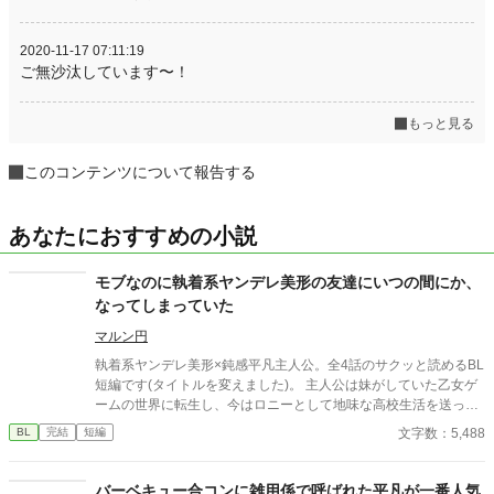
2020-11-17 07:11:19
ご無沙汰しています〜！
もっと見る
このコンテンツについて報告する
あなたにおすすめの小説
モブなのに執着系ヤンデレ美形の友達にいつの間にか、
なってしまっていた
マルン円
執着系ヤンデレ美形×鈍感平凡主人公。全4話のサクッと読めるBL
短編です(タイトルを変えました)。 主人公は妹がしていた乙女ゲ
ームの世界に転生し、今はロニーとして地味な高校生活を送って
いる。内気なロニーが気軽に学校で話せる友達は同級生のエドだ
文字数：5,488
BL
完結
短編
けで、ロニーとエドはいっしょにいることが多かった。 しかし、
ロニーはある日、髪をばっさり切ってイメチェンしたエドを見
て、エドがヒロインに執着しまくるメインキャラの一人だったこ
バーベキュー合コンに雑用係で呼ばれた平凡が一番人気