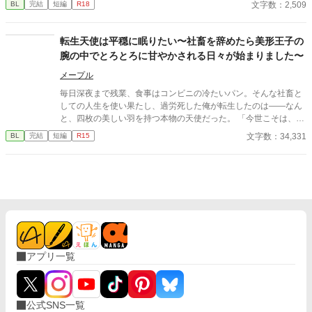
文字数：2,509
BL
完結
短編
R18
ている張本人だとも知らずに、パックは父の部屋の扉を開く。 こ
のお話はムーンライトでも投稿してます〜
転生天使は平穏に眠りたい〜社畜を辞めたら美形王子の
腕の中でとろとろに甘やかされる日々が始まりました〜
メープル
毎日深夜まで残業、食事はコンビニの冷たいパン。そんな社畜と
しての人生を使い果たし、過労死した俺が転生したのは――なん
と、四枚の美しい羽を持つ本物の天使だった。 ​「今世こそは、働
かずに一生寝て過ごしたい！」 ​平穏な隠居生活を夢見るシオン
文字数：34,331
BL
完結
短編
R15
は、正体を隠して王国の第一王子・アリスターの元に居候するこ
とに。ところが、この王子、爽やかな笑顔の裏で俺への重すぎる
執着を隠し持っていた!?
アプリ一覧
公式SNS一覧