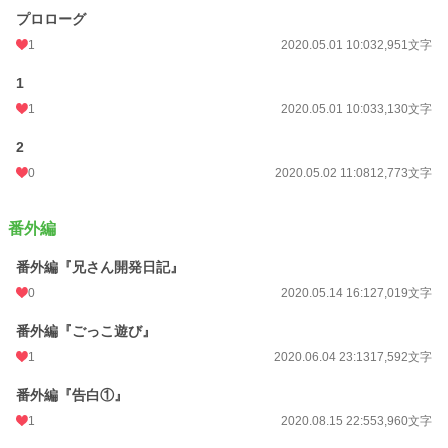
プロローグ
BL
9,749 位 / 31,406 件
1
2020.05.01 10:03
2,951文字
お気に入り
142
1
24h.ポイント
7 pt
1
2020.05.01 10:03
3,130文字
文字数
63,929
2
更新日時
2020.12.26 01:01
0
2020.05.02 11:08
12,773文字
初回公開日時
2020.05.01 10:03
番外編
週間ポイント
21 pt (62,459 位)
番外編『兄さん開発日記』
月間ポイント
168 pt (54,960 位)
0
2020.05.14 16:12
7,019文字
年間ポイント
2,121 pt (65,743 位)
番外編『ごっこ遊び』
累計ポイント
78,761 pt (34,812 位)
1
2020.06.04 23:13
17,592文字
番外編『告白①』
1
2020.08.15 22:55
3,960文字