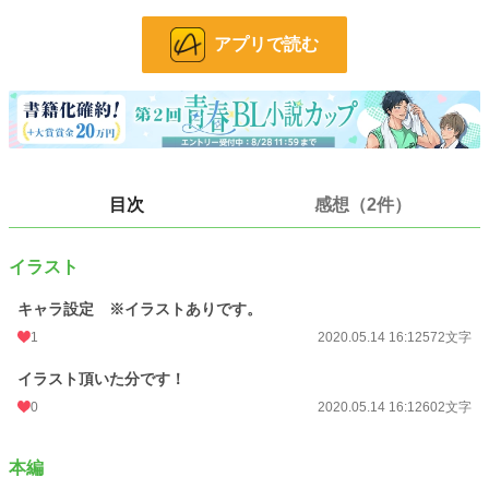
しかし、弟を甘やかしたいし可愛いとは思うものの、変態的な奇行を何度も目撃
してしまい距離を置きたいと思うようになる。
アプリで読む
避けるほどではないものの程よい距離感を保ってきたある日、兄・千裕に弟・百
歌は「相談がある」と言われて兄としての性に抗えず相談にのることに。
そこで「モブおじさんになれるように手伝って欲しい」と頼まれ…！？
そんな感じで変態弟に執拗なまでに愛されてエロいことされまくる不憫なお兄ち
ゃんのお話です。
※Twitterの大好きなフォロワーさんの企画でいただいたお題『兄に執着・欲情し
目次
感想（2件）
ている美形弟×弟のことは可愛がっているけど距離を取りたい平凡兄』で書きま
した。参加させていただいてとても楽しかったです！ありがとうございます。
イラスト
2020.5.14 『イラスト』を追加しました。キャラ設定などを少し記載していま
キャラ設定 ※イラストありです。
す。また、頂き物のイラストも掲載許可頂いたものを飾っております。
本当に嬉しいです！ありがとうございます！
1
2020.05.14 16:12
572文字
イラスト頂いた分です！
2020.5.14 番外編『兄さん開発日記』百歌（弟）Sideを追加しました。
0
2020.05.14 16:12
602文字
2020.6.4 番外編『ごっこ遊び』を追加しました。
2020.8.15 番外編『告白』を追加しました。
本編
小説
36,746 位 / 228,724 件