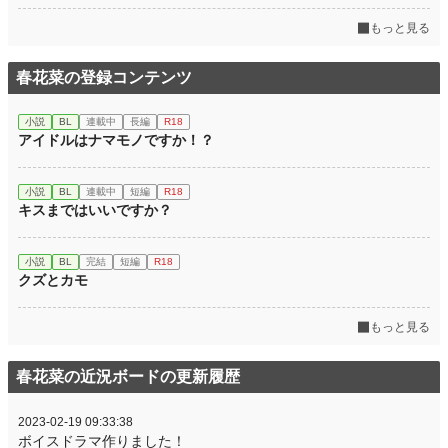
もっと見る
春花菜の登録コンテンツ
小説
BL
連載中
長編
R18
アイドルはナマモノですか！？
小説
BL
連載中
短編
R18
キスまではいいですか？
小説
BL
完結
短編
R18
クズとカモ
もっと見る
春花菜の近況ボードの更新履歴
2023-02-19 09:33:38
ボイスドラマ作りました！