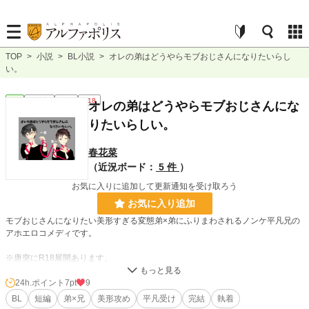
TOP
>
小説
>
BL小説
>
オレの弟はどうやらモブおじさんになりたいらし
い。
BL
連載中
短編
R18
オレの弟はどうやらモブおじさんにな
りたいらしい。
春花菜
（近況ボード：
5 件
）
お気に入りに追加して更新通知を受け取ろう
お気に入り追加
モブおじさんになりたい美形すぎる変態弟×弟にふりまわされるノンケ平凡兄の
アホエロコメディです。
※唐突にR18展開あります。
（青姦／無理矢理／フェラ／バック／乳首責めなど）
24h.ポイント
7pt
9
【あらすじ】
BL
短編
弟×兄
美形攻め
平凡受け
完結
執着
平凡で地味な高校生千裕は、美形すぎる百歌の兄である。