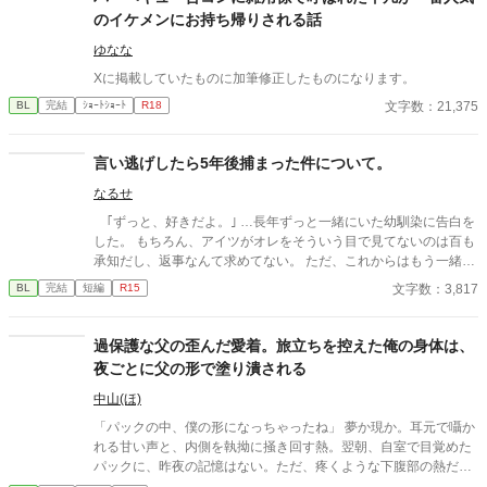
とを思い出す。 平凡な生活を送りたいロニーは、これからヒロイ
のイケメンにお持ち帰りされる話
ンのことを好きになるであろうエドとは距離を置こうと決意す
る。 タイトルを変えました。 前のタイトルは、「モブなのに、い
ゆなな
つのまにかヒロインに執着しまくるキャラの友達になってしまっ
Xに掲載していたものに加筆修正したものになります。
ていた」です。 急に変えてしまい、すみません。
文字数：21,375
BL
完結
ｼｮｰﾄｼｮｰﾄ
R18
言い逃げしたら5年後捕まった件について。
なるせ
｢ずっと、好きだよ。｣ …長年ずっと一緒にいた幼馴染に告白を
した。 もちろん、アイツがオレをそういう目で見てないのは百も
承知だし、返事なんて求めてない。 ただ、これからはもう一緒に
いないから…想いを伝えるぐらい、許してくれ。 そう思って告
文字数：3,817
BL
完結
短編
R15
白したのが高校三年生の最後の登校日。……あれから5年経った
んだけど… なんでアイツに馬乗りにされてるわけ！？ ーーーー
ー 美形×平凡っていいですよね、、、、
過保護な父の歪んだ愛着。旅立ちを控えた俺の身体は、
夜ごとに父の形で塗り潰される
中山(ほ)
「パックの中、僕の形になっちゃったね」 夢か現か。耳元で囁か
れる甘い声と、内側を執拗に掻き回す熱。翌朝、自室で目覚めた
パックに、昨夜の記憶はない。ただ、疼くような下腹部の熱だけ
が残っていた。 相談しようと向かった相手こそが、自分を侵食し