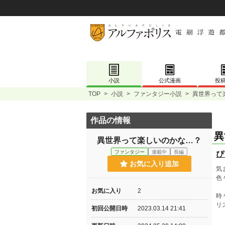
小説
公式漫画
投
TOP
>
小説
>
ファンタジー小説
>
異世界って
作品の情報
異
異世界って楽しいのかな…？
ファンタジー
連載中
長編
ぴ
お気に入り追加
気
色
お気に入り
2
時
リ
初回公開日時
2023.03.14 21:41