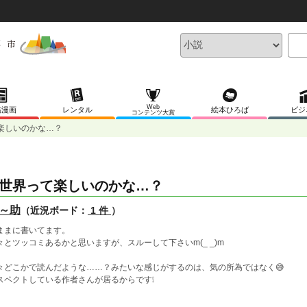
Web
稿漫画
レンタル
絵本ひろば
ビジ
コンテンツ大賞
楽しいのかな…？
世界って楽しいのかな…？
～助
（近況ボード：
1 件
）
ままに書いてます。
々とツッコミあるかと思いますが、スルーして下さいm(_ _)m
々どこかで読んだような……？みたいな感じがするのは、気の所為ではなく😅
スペクトしている作者さんが居るからです❕