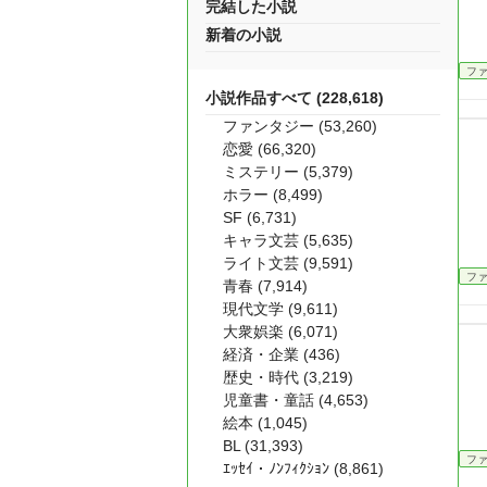
完結した小説
新着の小説
フ
小説作品すべて (228,618)
ファンタジー (53,260)
恋愛 (66,320)
ミステリー (5,379)
ホラー (8,499)
SF (6,731)
キャラ文芸 (5,635)
ライト文芸 (9,591)
フ
青春 (7,914)
現代文学 (9,611)
大衆娯楽 (6,071)
経済・企業 (436)
歴史・時代 (3,219)
児童書・童話 (4,653)
絵本 (1,045)
BL (31,393)
フ
ｴｯｾｲ・ﾉﾝﾌｨｸｼｮﾝ (8,861)