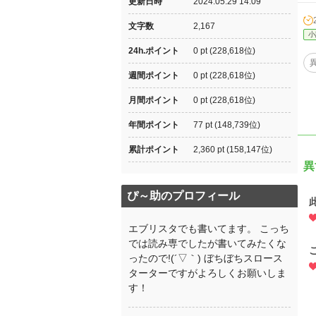
更新日時
2024.05.29 14:09
文字数
2,167
小
24h.ポイント
0 pt (228,618位)
週間ポイント
0 pt (228,618位)
月間ポイント
0 pt (228,618位)
年間ポイント
77 pt (148,739位)
累計ポイント
2,360 pt (158,147位)
異
ぴ～助のプロフィール
エブリスタでも書いてます。 こっち
では読み専でしたが書いてみたくな
ったので!(´▽｀) ぼちぼちスロース
ターターですがよろしくお願いしま
す！