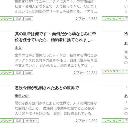
侯爵家に嫁いで五年。ルチアは夫エミルの領地会計・
「う
社交・使用人管理を全て一人で担ってきた。だがエミ
い
ルはいつも幼馴染のアリーチェを優先する。「アリー
っ
チェは体が弱いんだ、お前とは違う」——その言葉を
気
文字数：9,553
ァンタジー
完結
短編
ファンタジー
完
百回聞いた日、ルチアは微笑んで離縁届に署名した。
ラ
「ええ、私は丈夫ですから。どうぞ幼馴染様をお大事
物
に」。翌朝、エミルが目にしたのは——税務報告の締
載
真の皇帝は俺です ～面倒だから幼なじみに帝
切、領民からの陳情の山、そして紅茶の淹れ方すら知
位を任せていたら、婚約者に捨てられまし
らない自分。三ヶ月後、かつて「地味な妻」と呼ばれ
あ
た。正体を明かしたら全員後悔してももう遅
たルチアは、辺境伯の財務顧問として辣腕を振るって
由香
い～
幼
いた。
皇帝の仕事が面倒だったレインは、信頼する幼なじみ
私
アレクシスに表向きの皇帝を任せ、自身は陰から帝国
の
を支えていた。 だがある日、婚約者エミリアは「権
の
力も将来性もない」と彼を見限り婚約破棄を宣言す
ファンタジー
完
の
文字数：22,384
ァンタジー
完結
短編
る。 しかし彼女は知らなかった。 帝国を動かしてい
た真の支配者が誰なのかを。 これは全てを持ちなが
ら隠していた男と、見るべきものを見失った者たちの
悪役令嬢が処刑されたあとの世界で
後悔の物語。
重田いの
あ
悪役令嬢が処刑されたあとの世界で、人々の間に静か
「
な困惑が広がる。 魔術師は事態を把握するため使用
か
人に聞き取りを始める。 案外、普段踏まれている側
の
の人々の方が真実を理解しているものである。
年
文字数：2,809
ァンタジー
完結
ｼｮｰﾄｼｮｰﾄ
ファンタジー
完
だ