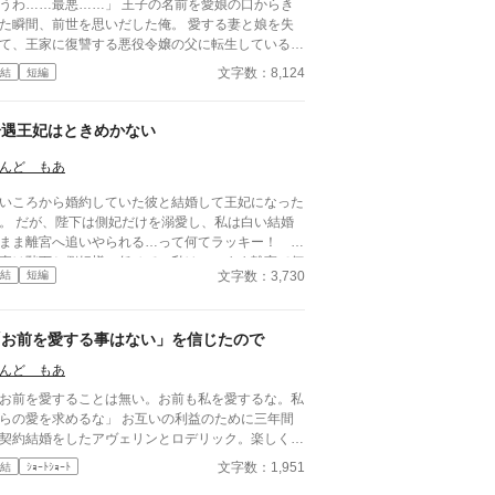
わ……最悪……」 王子の名前を愛娘の口からき
た瞬間、前世を思いだした俺。 愛する妻と娘を失
て、王家に復讐する悪役令嬢の父に転生していると
づいてしまった。 気付いたなら、妻と娘の死亡フ
文字数：8,124
結
短編
グは破壊するよ。 まだ二人とも生きてるからね。
語の通りになんて、させるか！ ※他サイトにも掲
中
冷遇王妃はときめかない
んど もあ
いころから婚約していた彼と結婚して王妃になった
。 だが、陛下は側妃だけを溺愛し、私は白い結婚
まま離宮へ追いやられる…って何てラッキー！ 国
事は陛下と側妃様に任せて、私はこのまま離宮で何
文字数：3,730
結
短編
責任も無い楽な生活を！…と思っていたのに…。
「お前を愛する事はない」を信じたので
んど もあ
お前を愛することは無い。お前も私を愛するな。私
らの愛を求めるな」 お互いの利益のために三年間
契約結婚をしたアヴェリンとロデリック。楽しく三
を過ごしたアヴェリンは屋敷を出ていこうとするの
文字数：1,951
結
ｼｮｰﾄｼｮｰﾄ
が……。