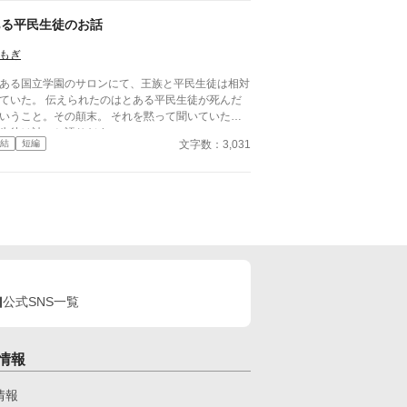
ある平民生徒のお話
もぎ
ある国立学園のサロンにて、王族と平民生徒は相対
ていた。 伝えられたのはとある平民生徒が死んだ
いうこと。その顛末。 それを黙って聞いていた平
生徒は訥々と語りだす――
文字数：3,031
結
短編
公式SNS一覧
情報
情報