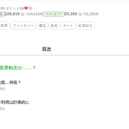
24h.ポイント
0pt
30
228,618
53,260
位 / 228,618件
位 / 53,260件
説
ファンタジー
異世界
ファンタジー
魔法
転生
チート
紅茶好き
目次
世界転生か……？
此処…何処？
20
ご利用は計画的に
10