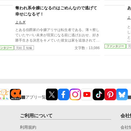
奪われ系令嬢になるのはごめんなので逃げて
幸せになるぞ！
よ
よもぎ
と
とある伯爵家の令嬢アリサは転生者である。薄々察し
し
ていたヤバい未来が現実になる前に逃げおおせ、好き
と
勝手生きる決意をキメていた彼女は家を追放されても
民
想定通りという顔で旅立つのだった。
ファンタジー
完
文字数：13,086
ァンタジー
完結
短編
アプリ一覧
ご利用について
会社
利用規約
会社