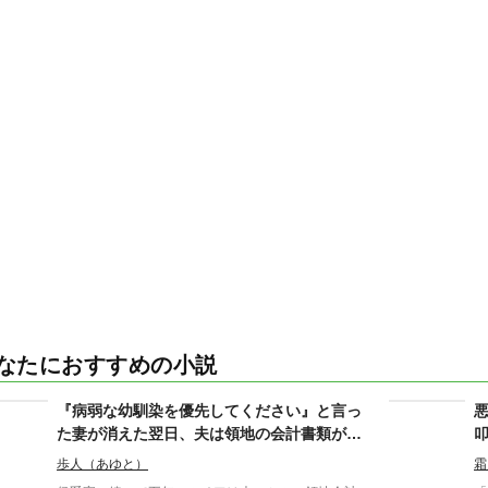
なたにおすすめの小説
『病弱な幼馴染を優先してください』と言っ
た妻が消えた翌日、夫は領地の会計書類が全
て白紙になっていることに気づいた
歩人（あゆと）
霜