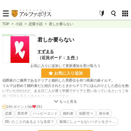
TOP
>
小説
>
恋愛小説
>
君しか要らない
恋愛
連載中
短編
君しか要らない
すずまる
（近況ボード：
5 件
）
お気に入りに追加して更新通知を受け取ろう
お気に入り追加
伯爵家のご嫡男であるテリアと婚約した男爵位を持つ商家の娘イルマ。
イルマは初めて婚約者だと紹介されたときからテリアにほんのりとした恋心を抱
いていたのだけど、ある日二人が通う学園でテリアと思い合っているというご令
嬢に現実を見ろと諭されてしまうのですが……
＊旧題【身分差婚には意味があると思うのです】から改題致しました。
24h.ポイント
0pt
291
＊本編は終了してますが、オマケがちょこちょこ増えてるのでショートショート
恋愛
異世界
ハッピーエンド
婚約者
溺愛/甘々
身分差
から短編に変更して連載中となりました。
聞いたことのあるような名前？
最後にしょーもないハナシを少々…
※本編、おまけ、共に完結しております。