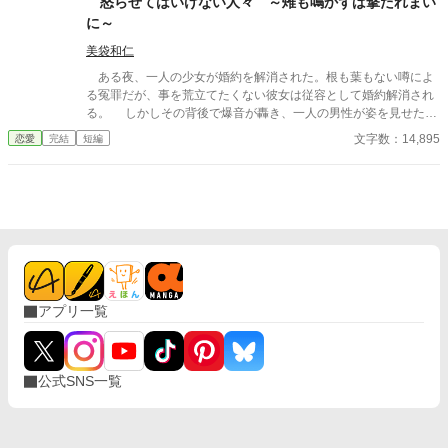
怒らせてはいけない人々 ～雉も鳴かずば撃たれまい
同じ台詞、何もかもが同じ……でもたった一つだけ違っているこ
に～
とがあって！？ ※「小説家になろう」さまにも掲載中
美袋和仁
ある夜、一人の少女が婚約を解消された。根も葉もない噂によ
る冤罪だが、事を荒立てたくない彼女は従容として婚約解消され
る。 しかしその背後で爆音が轟き、一人の男性が姿を見せた。
彼は少女の父親。 怒らせてはならない人々に繋がる少女の婚約
文字数：14,895
恋愛
完結
短編
解消が、思わぬ展開を導きだす。 なんとなくの一気書き。御笑
覧下さると幸いです。
アプリ一覧
公式SNS一覧