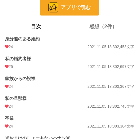
アプリで読む
※所謂『悪役令嬢』の登場は期待しないで頂ければと…
※『悪役令嬢』ポジのご令嬢への断罪などありません（ただしご令嬢は恥ずかし
い思いはさせられます）
目次
感想（2件）
小説
228,648 位 / 228,648 件
身分差のある婚約
恋愛
66,333 位 / 66,333 件
24
2021.11.05 18:30
2,453文字
お気に入り
73
私の婚約者様
24h.ポイント
0 pt
25
2021.11.05 18:30
2,697文字
文字数
37,787
家族からの祝福
更新日時
24
2022.02.18 18:07
2021.11.05 18:30
3,367文字
初回公開日時
2021.11.05 18:30
私の旦那様
24
2021.11.05 18:30
2,745文字
週間ポイント
14 pt (70,247 位)
卒業
月間ポイント
56 pt (77,878 位)
24
2021.11.05 18:30
3,304文字
年間ポイント
469 pt (104,476 位)
※おまけのしょーもないハナシ※