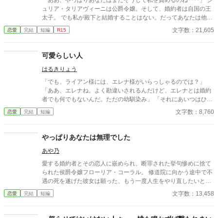
「ああ、やっぱりあなたはまたそうして私を責めるのね‥‥」 ジ
ュリア・タリアヴィーニは公爵令嬢。そして、婚約者は自国の王
太子。 でも私が殿下と結婚することはない。だってあなたは他の
人を選んだのだもの。『前』と変わらず━━ これはとある能力を
文字数：21,605
恋愛
完結
短編
R15
持つ一族に産まれた令嬢と自身に掛けられた封印に縛られる王太
子の遠回りな物語。 ※なろう様で投稿済みの作品です。 ※画像は
ジュリアの婚約披露の時のイメージです。
可愛らしい人
はるきりょう
「でも、ライアン様には、エレナ様がいらっしゃるのでは？」
「ああ、エレナね。よく勘違いされるんだけど、エレナとは婚約
者でも何でもないんだ。ただの幼馴染み」 「それにあいつはひと
りで生きていけるから」 女性ながらに剣術を学ぶエレナは可愛げ
文字数：8,760
恋愛
完結
短編
がないという理由で、ほとんど婚約者同然の幼馴染から捨てられ
る。 けれど、 「エレナ嬢」 「なんでしょうか？」 「今日の夜会
のパートナーはお決まりですか？」 その言葉でパートナー同伴
やっぱりあなたは無理でした
の夜会に招待されていたことを思い出した。いつものとおりライ
あや乃
アンと一緒に行くと思っていたので参加の返事を出していたの
だ。 「……いいえ」 当日の欠席は著しく評価を下げる。今後、
愛する婚約者とその恋人に嵌められ、断罪された挙句惨めに捨て
家庭教師として仕事をしていきたいと考えるのであれば、父親か
られた侯爵令嬢フローリア・コーラル。 修道院に向かう途中で不
兄に頼んででも行った方がいいだろう。 「よければ僕と一緒に行
遇の死を遂げた彼女は願った、もう一度人生をやり直したいと―
きませんか？」
― 目覚めた時彼女の時間は半年前に巻き戻っていた。 今度こそ第
文字数：13,458
恋愛
完結
短編
一王子ジュリアンの心を取り戻し「愛する人から愛される」とい
うささやかな願いを叶えたいと奮闘するフローリアだが、半年後
フローリアが断罪されたあの日が再び訪れてしまう。 同じ光景、