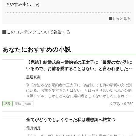
おやすみ中(;v＿v)
もっと見る
このコンテンツについて報告する
あなたにおすすめの小説
【完結】結婚式前～婚約者の王太子に「最愛の女が別に
いるので、お前を愛することはない」と言われました～
黒塔真実
挙式が迫るなか婚約者の王太子に「結婚しても俺の最愛の女は別
にいる。お前を愛することはない」とはっきり言い切られた公爵
令嬢アデル。しかしどんなに婚約者としてないがしろにされても
女性としての誇りを傷つけられても彼女は平気だった。なぜなら
文字数：9,759
恋愛
完結
短編
大切な「心の拠り所」があるから……。しかし、王立学園の卒業
ダンスパーティーの夜、アデルはかつてない、世にも酷い仕打ち
を受けるのだった―― ※神視点。■なろうにも別タイトルで重
全てがどうでもよくなった私は理想郷へ旅立つ
複投稿←【ジャンル日間4位】。
霜月満月