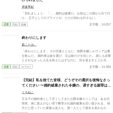
岸波早紀
「別れましょう」 「……婚約は破棄だ。お前はこの国から出て行
け」 王子としてのプライドが、ただの別れを許さない。
文字数：14,057
恋愛
完結
短編
終わりにします
凪ことは。
「終わりにします」 その言葉とともに、侯爵令嬢シルヴィアは毒
を飲んだ。 婚約者は妹を選び、父は妹だけを信じた。 誰にも必要
とされなかった人生を終えたはずなのに、目を覚ますと三か月前
へと時間は巻き戻っていた。 もう、誰かに愛されるためだけに生
文字数：14,386
恋愛
完結
ｼｮｰﾄｼｮｰﾄ
きるのはやめよう。 そう決めた彼女は、静かに運命を書き換えて
いく。 これは、一度死んだ少女が、自分自身の人生を取り戻すた
めの物語。
【完結】私を捨てた皆様、どうぞその選択を後悔なさっ
てください 〜婚約破棄された令嬢の、遅すぎる謝罪はお
断りです〜
くろねこ
王太子の婚約者として尽くしてきた公爵令嬢エリシアは、ある日
突然、身に覚えのない罪で断罪され婚約破棄を言い渡される。 味
方だと思っていた家族も友人も、誰一人として彼女を庇わなかっ
た。 ――けれど、彼らは知らなかった。 彼女こそが国を支えてい