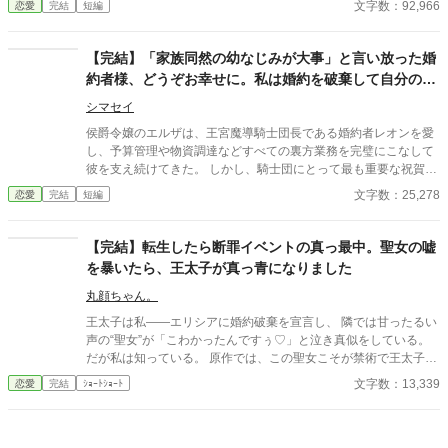
文字数：92,966
恋愛
完結
短編
た“本当の功労者”だったことを。 すべてを失ったはずの令嬢が選
んだのは、 復讐ではなく「関わらない」という選択。 だがその選
択こそが、彼らにとって最も残酷な“ざまぁ”の始まりだった。
【完結】「家族同然の幼なじみが大事」と言い放った婚
約者様、どうぞお幸せに。私は婚約を破棄して自分の道
を行きます
シマセイ
侯爵令嬢のエルザは、王宮魔導騎士団長である婚約者レオンを愛
し、予算管理や物資調達などすべての裏方業務を完璧にこなして
彼を支え続けてきた。 しかし、騎士団にとって最も重要な祝賀会
の直前。レオンは幼なじみの魔導士リリィの些細な体調不良を優
文字数：25,278
恋愛
完結
短編
先し、「彼女は君とは違う、特別な存在だ」とエルザを一人残し
て会場を去ってしまう。 長年の献身が全く報われないことを悟っ
たエルザは、静かに彼への愛を捨てた。 婚約指輪を置き、騎士団
【完結】転生したら断罪イベントの真っ最中。聖女の嘘
への支援をすべて打ち切った彼女は、自身の類まれなる「実務能
を暴いたら、王太子が真っ青になりました
力」を武器に、新たな舞台である商業ギルドへと歩み出す。
丸顔ちゃん。
王太子は私――エリシアに婚約破棄を宣言し、 隣では甘ったるい
声の“聖女”が「こわかったんですぅ♡」と泣き真似をしている。
だが私は知っている。 原作では、この聖女こそが禁術で王太子の
魔力を吸い取り、 私に冤罪を着せて処刑へ追い込んだ張本人だ。
文字数：13,339
恋愛
完結
ｼｮｰﾄｼｮｰﾄ
優しい家族を守るためにも、同じ結末は絶対に許さない。 私は転
生者としての知識を武器に、 聖女の嘘と禁術の証拠を次々に暴
き、 王太子の依存と愚かさを白日の下に晒す。 「婚約は……こち