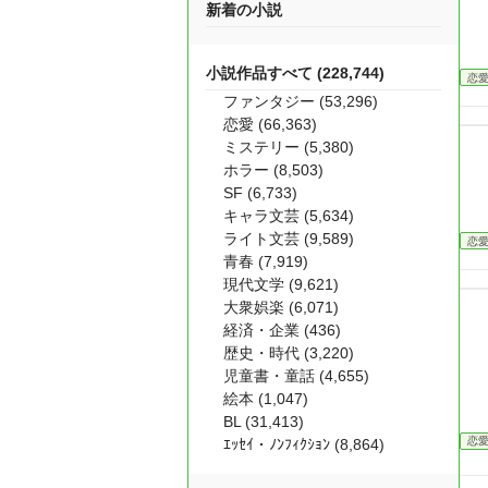
新着の小説
小説作品すべて (228,744)
恋
ファンタジー (53,296)
恋愛 (66,363)
ミステリー (5,380)
ホラー (8,503)
SF (6,733)
キャラ文芸 (5,634)
ライト文芸 (9,589)
恋
青春 (7,919)
現代文学 (9,621)
大衆娯楽 (6,071)
経済・企業 (436)
歴史・時代 (3,220)
児童書・童話 (4,655)
絵本 (1,047)
BL (31,413)
恋
ｴｯｾｲ・ﾉﾝﾌｨｸｼｮﾝ (8,864)