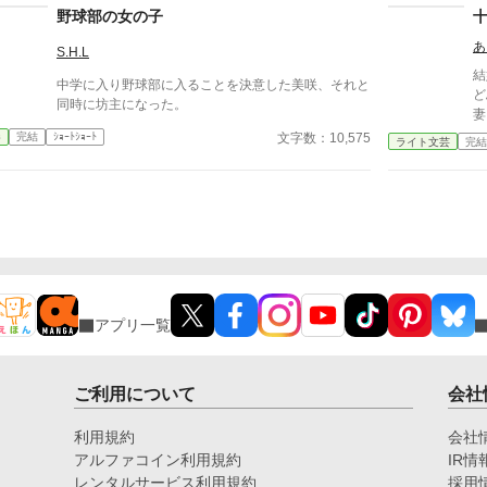
野球部の女の子
あ
S.H.L
結
中学に入り野球部に入ることを決意した美咲、それと
ど
同時に坊主になった。
妻と
話
文字数：10,575
春
完結
ｼｮｰﾄｼｮｰﾄ
ライト文芸
完結
アプリ一覧
ご利用について
会社
利用規約
会社
アルファコイン利用規約
IR情
レンタルサービス利用規約
採用