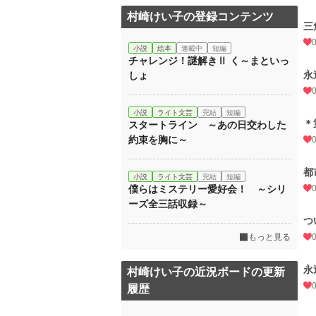
村崎けい子の登録コンテンツ
三
小説
絵本
連載中
短編
チャレンジ！謎解きⅡ く～まといっ
永
しょ
小説
ライト文芸
完結
短編
＊
スタートライン ～あの日交わした
約束を胸に～
都
小説
ライト文芸
完結
短編
僕らはミステリー愛好会！ ～シリ
ーズ全三話収録～
つ
もっと見る
永
村崎けい子の近況ボードの更新
履歴