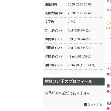
第
更新日時
2020.02.27 20:00
第
初回完結日時
2020.02.29 22:45
文字数
2,747
小
24h.ポイント
0 pt (228,744位)
週間ポイント
0 pt (228,744位)
月間ポイント
0 pt (228,744位)
年間ポイント
42 pt (161,157位)
累計ポイント
7,262 pt (110,124位)
＊
村崎けい子のプロフィール
星
自己紹介の記述はありません
花
もっと見る