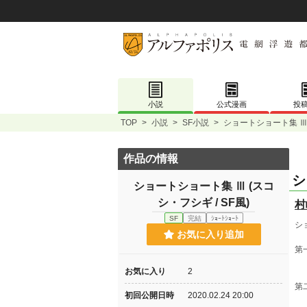
小説
公式漫画
投
TOP
>
小説
>
SF小説
>
ショートショート集 Ⅲ 
作品の情報
シ
ショートショート集 Ⅲ (スコ
シ・フシギ / SF風)
村
SF
完結
ｼｮｰﾄｼｮｰﾄ
シ
お気に入り追加
第
(
お気に入り
2
第
初回公開日時
2020.02.24 20:00