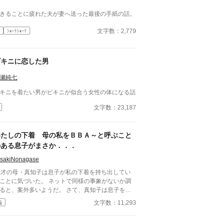
きることに疲れた夫が妻へ送った最後の手紙の話。
文字数：2,779
ｼｮｰﾄｼｮｰﾄ
ビキニに恋した男
瀬純七
キニを着たい男がビキニが似合う女性の体になる話
文字数：23,187
わたしの下着 母の私をＢＢＡ～と呼ぶこと
のある息子がまさか．．．
isakiNonagase
9才の母・真知子は息子が私の下着を持ち出してい
ことに気づいた。 ネットで同様の事象がないか調
と、案外多いようだ。 さて、真知子は息子を問
詰める？ それとも気づかないふりを続けてあげる
文字数：11,293
編
か？ そのほかに外伝も綴りました。