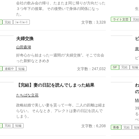
会社の飲み会の帰り、たまたま同じ帰りが方向だった
３つ年下の後輩。 その後勢いで身体の関係になっ
生
た。
ライト文芸
完結
文字数：3,328
愛
完結
ｼｮｰﾄｼｮｰﾄ
夫婦交換
山田森湖
廣
好奇心から始まった一週間の“夫婦交換”。そこで出会
ビ
った新鮮なときめき
SF
完結
短編
文字数：247,032
愛
連載中
短編
【完結】妻の日記を読んでしまった結果
たちばな立花
M
政略結婚で美しい妻を貰って一年。二人の距離は縮ま
3
らない。 そんなとき、アレクトは妻の日記を読んで
る
しまう。
べる
い
文字数：6,208
愛
完結
短編
青春
完結
短