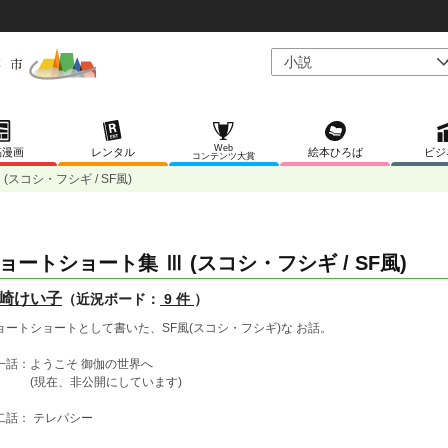
Web
稿漫画
レンタル
絵本ひろば
ビジ
コンテンツ大賞
(スコシ・フシギ / SF風)
ョートショート集 Ⅲ (スコシ・フシギ / SF風)
崎けい子
（近況ボード：
9 件
）
ョートショートとして書いた、SF風(スコシ・フシギ)な お話。
一話：ようこそ 御伽の世界へ
現在、非公開にしています)
二話： テレパシー