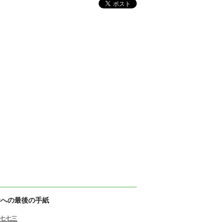
妻への最後の手紙
七七三