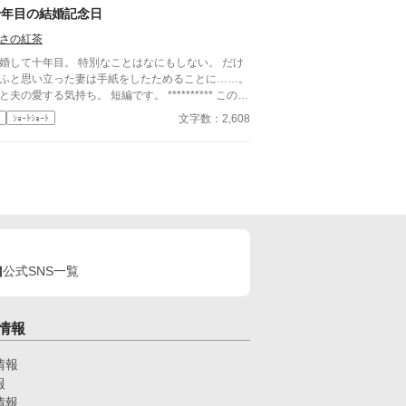
十年目の結婚記念日
さの紅茶
婚して十年目。 特別なことはなにもしない。 だけ
ふと思い立った妻は手紙をしたためることに……。
夫の愛する気持ち。 短編です。 ********** このお
は他のサイトにも掲載しています
文字数：2,608
ｼｮｰﾄｼｮｰﾄ
公式SNS一覧
情報
情報
報
情報