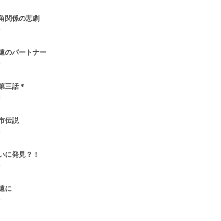
角関係の悲劇
0
遠のパートナー
0
第三話＊
0
市伝説
0
いに発見？！
0
遠に
0