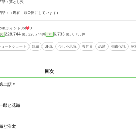
三話：落とし穴
四話：（現在、非公開にしています）
24h.ポイント
0pt
0
228,744
6,733
位 / 228,744件
位 / 6,733件
説
SF
ショートショート
短編
SF風
少し不思議
異世界
恋愛
都市伝説
家
目次
第二話＊
0
一郎と花織
0
織と浩太
0