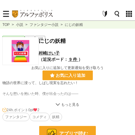
TOP
>
小説
>
ファンタジー小説
>
にじの妖精
ファンタジー
完結
短編
にじの妖精
村崎けい子
（近況ボード：
9 件
）
お気に入りに追加して更新通知を受け取ろう
お気に入り追加
物語の世界に浸って、しばし現実を忘れたい！
そんな想いを抱いた時、僕が出会ったのは――
小説
228,607 位 / 228,607 件
24h.ポイント
0pt
2
ファンタジー
コメディ
妖精
ファンタジー
53,260 位 / 53,260 件
お気に入り
2
アプリで読む