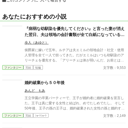
このコンテンツについて報告する
あなたにおすすめの小説
『病弱な幼馴染を優先してください』と言った妻が消え
た翌日、夫は領地の会計書類が全て白紙になっているこ
とに気づいた
歩人（あゆと）
侯爵家に嫁いで五年。ルチアは夫エミルの領地会計・社交・使用
人管理を全て一人で担ってきた。だがエミルはいつも幼馴染のア
リーチェを優先する。「アリーチェは体が弱いんだ、お前とは違
う」——その言葉を百回聞いた日、ルチアは微笑んで離縁届に署
文字数：9,553
ファンタジー
完結
短編
名した。「ええ、私は丈夫ですから。どうぞ幼馴染様をお大事
に」。翌朝、エミルが目にしたのは——税務報告の締切、領民か
らの陳情の山、そして紅茶の淹れ方すら知らない自分。三ヶ月
婚約破棄から５０年後
後、かつて「地味な妻」と呼ばれたルチアは、辺境伯の財務顧問
あんど もあ
として辣腕を振るっていた。
王立学園の卒業パーティーで、王子が婚約者に婚約破棄を宣言し
た。王子は真に愛する女性と結ばれ、めでたしめでたし。 そして
50年後、王子の孫の王子は、婚約破棄された女性の孫と婚約する
事に。そこで明かされた婚約破棄の真実とは。
文字数：2,149
ファンタジー
完結
ｼｮｰﾄｼｮｰﾄ