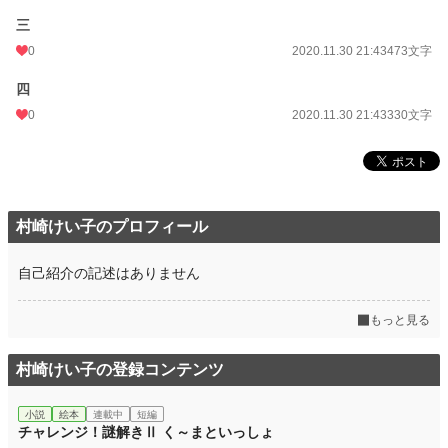
三
0
2020.11.30 21:43
473文字
四
0
2020.11.30 21:43
330文字
村崎けい子のプロフィール
自己紹介の記述はありません
もっと見る
村崎けい子の登録コンテンツ
小説
絵本
連載中
短編
チャレンジ！謎解きⅡ く～まといっしょ