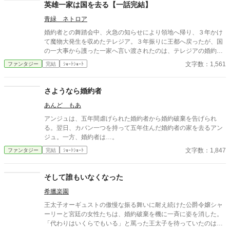
英雄一家は国を去る【一話完結】
青緑 ネトロア
婚約者との舞踏会中、火急の知らせにより領地へ帰り、３年かけ
て魔物大発生を収めたテレジア。３年振りに王都へ戻ったが、国
の一大事から護った一家へ言い渡されたのは、テレジアの婚約破
棄だった。 - - - - - - - - - - - - - ただいま後日談の加筆を計画中で
文字数：1,561
ファンタジー
完結
ｼｮｰﾄｼｮｰﾄ
す。 2025/06/22
さようなら婚約者
あんど もあ
アンジュは、五年間虐げられた婚約者から婚約破棄を告げられ
る。翌日、カバン一つを持って五年住んだ婚約者の家を去るアン
ジュ。一方、婚約者は…。
文字数：1,847
ファンタジー
完結
ｼｮｰﾄｼｮｰﾄ
そして誰もいなくなった
希臘楽園
王太子オーギュストの傲慢な振る舞いに耐え続けた公爵令嬢シャ
ーリーと宮廷の女性たちは、婚約破棄を機に一斉に姿を消した。
「代わりはいくらでもいる」と罵った王太子を待っていたのは、