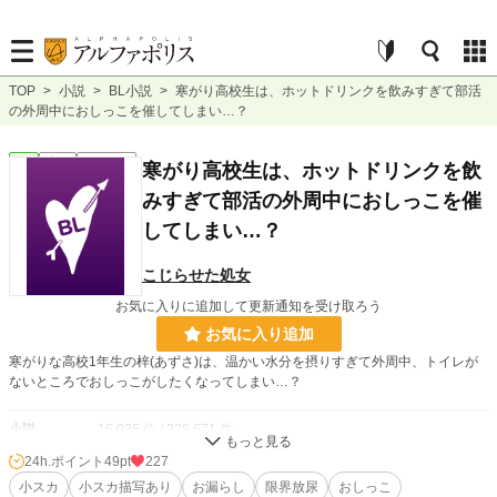
TOP
>
小説
>
BL小説
>
寒がり高校生は、ホットドリンクを飲みすぎて部活
の外周中におしっこを催してしまい…？
BL
完結
ｼｮｰﾄｼｮｰﾄ
寒がり高校生は、ホットドリンクを飲
みすぎて部活の外周中におしっこを催
してしまい…？
こじらせた処女
お気に入りに追加して更新通知を受け取ろう
お気に入り追加
寒がりな高校1年生の梓(あずさ)は、温かい水分を摂りすぎて外周中、トイレが
ないところでおしっこがしたくなってしまい…？
小説
16,035 位 / 228,671 件
24h.ポイント
49pt
227
BL
3,829 位 / 31,397 件
小スカ
小スカ描写あり
お漏らし
限界放尿
おしっこ