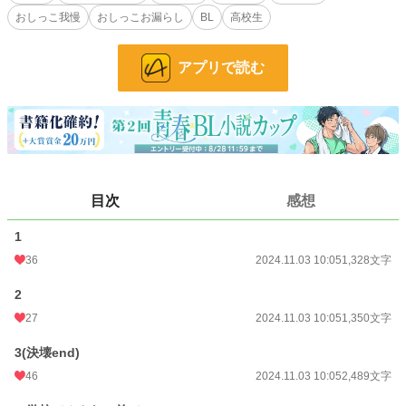
お気に入り
42
おしっこ我慢
おしっこお漏らし
BL
高校生
24h.ポイント
49 pt
アプリで読む
文字数
10,493
更新日時
2024.11.03 10:05
初回公開日時
2024.11.03 10:05
初回完結日時
2024.11.03 10:05
週間ポイント
344 pt (18,461 位)
目次
感想
月間ポイント
1,489 pt (19,008 位)
1
36
2024.11.03 10:05
1,328文字
年間ポイント
31,500 pt (14,637 位)
2
累計ポイント
110,760 pt (28,647 位)
27
2024.11.03 10:05
1,350文字
3(決壊end)
46
2024.11.03 10:05
2,489文字