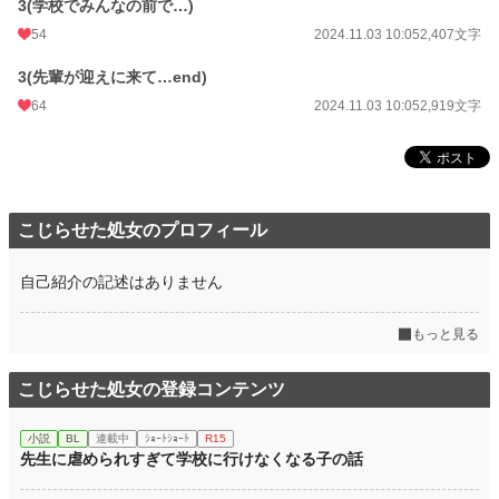
3(学校でみんなの前で…)
54
2024.11.03 10:05
2,407文字
3(先輩が迎えに来て…end)
64
2024.11.03 10:05
2,919文字
こじらせた処女のプロフィール
自己紹介の記述はありません
もっと見る
こじらせた処女の登録コンテンツ
小説
BL
連載中
ｼｮｰﾄｼｮｰﾄ
R15
先生に虐められすぎて学校に行けなくなる子の話