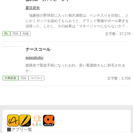
夏目碧央
強豪校の野球部に入った相沢瀬那は、ベンチ入りを目指し、と
にかくガッツを認めてもらおうと、グランド整備やボール磨きを
頑張った。しかし、その結果は「マネージャーにならないか？」
という監督からの言葉。瀬那は葛藤の末、マネージャーに転身す
文字数：37,276
BL
完結
短編
る。 一方、才能溢れるピッチャーの戸田遼悠。瀬那は遼悠の才
能を羨ましく思っていたが、マネージャーとして関わる内に、遼
悠が文字通り血のにじむような努力をしている事を知る。
ナースコール
wawabubu
腹膜炎で緊急手術になったおれ。若い看護師さんに剃毛される
が…
文字数：3,706
大衆娯楽
完結
ｼｮｰﾄｼｮｰﾄ
アプリ一覧