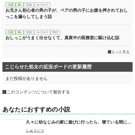
小説
BL
完結
ｼｮｰﾄｼｮｰﾄ
お兄さん初心者の男の子が、ペアの男の子にお腹を押されておし
っこを漏らしてしまう話
小説
BL
完結
ｼｮｰﾄｼｮｰﾄ
R15
おしっこがうまく出せなくて、真夜中の医務室に駆け込む話
もっと見る
こじらせた処女の近況ボードの更新履歴
まだ投稿がありません
このコンテンツについて報告する
あなたにおすすめの小説
久々に幼なじみの家に遊びに行ったら、寝ている間に…
しゅうじつ