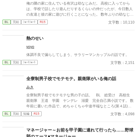
俺の隣の家に住んでいる有沢は幼なじみだ。 高校に入ってから
は、学校で話したり遊んだりするくらいの仲だったが、今日数人
の友達と彼の家に遊びに行くことになった。 数年ぶりの幼なじみ
の家を懐かしんでいる中、いつの間にか友人たちは帰っており、
文字数：10,110
BL
完結
ｼｮｰﾄｼｮｰﾄ
R15
幼なじみと2人きりに。 そこで俺は彼の部屋であるものを見つけ
てしまい、部屋に来た有沢に咄嗟に寝たフリをするが…
熱のせい
yoyo
体調不良で漏らしてしまう、サラリーマンカップルの話です。
文字数：2,151
BL
完結
ｼｮｰﾄｼｮｰﾄ
全寮制男子校でモテモテ。親衛隊がいる俺の話
みき
全寮制男子校でモテモテな男の子の話。 BL 総受け 高校生
親衛隊 王道 学園 ヤンデレ 溺愛 完全自己満小説です。 数
年前に書いた作品で、めちゃくちゃ中途半端なところ(第４話)で
終わります。実験的公開作品
文字数：4,098
BL
完結
短編
R15
マネージャー～お前を甲子園に連れて行ったら……野球
部のエース♥マネージャー