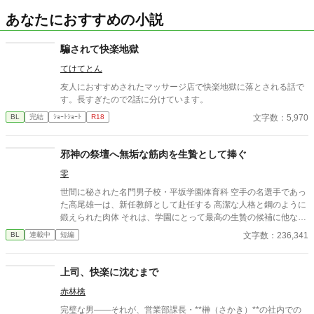
あなたにおすすめの小説
騙されて快楽地獄
てけてとん
友人におすすめされたマッサージ店で快楽地獄に落とされる話で
す。長すぎたので2話に分けています。
文字数：5,970
BL
完結
ｼｮｰﾄｼｮｰﾄ
R18
邪神の祭壇へ無垢な筋肉を生贄として捧ぐ
零
世間に秘された名門男子校・平坂学園体育科 空手の名選手であっ
た高尾雄一は、新任教師として赴任する 高潔な人格と鋼のように
鍛えられた肉体 それは、学園にとって最高の生贄の候補に他なら
なかった 至高の筋肉を持つ、精神を削られ意志をなくした青年を
文字数：236,341
BL
連載中
短編
太古の神に捧げるため、“水”、“風”、“土”の信奉者達が暗躍する 意
志をなくし筋肉の操り人形と化した“デク” 消える教師 山奥の男子
校で繰り広げられるダークファンタジー
上司、快楽に沈むまで
赤林檎
完璧な男――それが、営業部課長・**榊（さかき）**の社内での