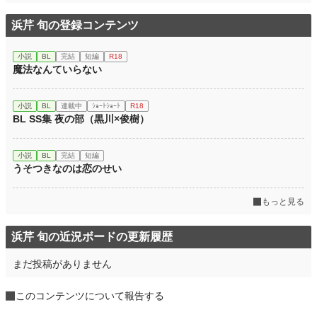
浜芹 旬の登録コンテンツ
小説
BL
完結
短編
R18
魔法なんていらない
小説
BL
連載中
ｼｮｰﾄｼｮｰﾄ
R18
BL SS集 夜の部（黒川×俊樹）
小説
BL
完結
短編
うそつきなのは恋のせい
もっと見る
浜芹 旬の近況ボードの更新履歴
まだ投稿がありません
このコンテンツについて報告する