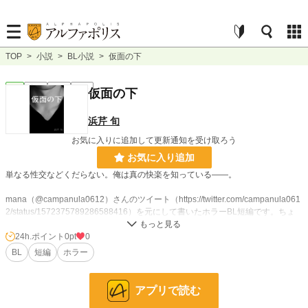
TOP
>
小説
>
BL小説
>
仮面の下
BL
完結
短編
R18
仮面の下
浜芹 旬
お気に入りに追加して更新通知を受け取ろう
お気に入り追加
単なる性交などくだらない。俺は真の快楽を知っている――。
mana（@campanula0612）さんのツイート（https://twitter.com/campanula061
2/status/1572375789286588416）を元にして書いたホラーBL短編です。ちょ
っとホラー寄りかも。楽しんでもらえると嬉しいです。
24h.ポイント
0pt
0
BL
短編
ホラー
小説
228,586 位 / 228,586 件
BL
31,385 位 / 31,385 件
アプリで読む
お気に入り
2