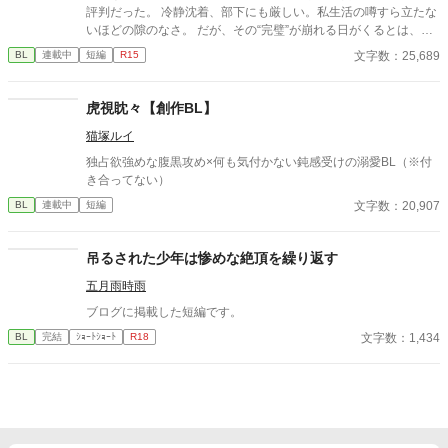
評判だった。 冷静沈着、部下にも厳しい。私生活の噂すら立たな
いほどの隙のなさ。 だが、その“完璧”が崩れる日がくるとは、誰
も想像していなかった。 入社三年目の篠原は、榊の直属の部下。
文字数：25,689
BL
連載中
短編
R15
真面目だが強気で、どこか挑発的な笑みを浮かべる青年。 ある
夜、取引先とのトラブル対応で二人だけが残ったオフィスで、 篠
原は上司に向かって、いつもの穏やかな口調を崩した。「……そ
虎視眈々【創作BL】
んな顔、部下には見せないんですね」 疲労で僅かに緩んだ榊の表
猫塚ルイ
情。 その弱さを見逃さず、篠原はデスク越しに距離を詰める。
「強がらなくていいですよ。俺の前では、もう」 指先が榊のネク
独占欲強めな腹黒攻め×何も気付かない鈍感受けの溺愛BL（※付
タイを掴む。 引き寄せられた瞬間、榊の理性は音を立てて崩れ
き合ってない）
た。 拒むことも、許すこともできないまま、 彼は“部下”の手によ
文字数：20,907
BL
連載中
短編
って、ひとつずつ乱されていく。 言葉で支配され、触れられるた
びに、自分の知らなかった感情と快楽を知る。それは、上司とし
ての誇りを壊すほどに甘く、逃れられないほどに深い。 だが、篠
吊るされた少年は惨めな絶頂を繰り返す
原の視線の奥に宿るのは、ただの欲望ではなかった。 そこには、
ずっと榊だけを見つめ続けてきた、静かな執着がある。 「俺、前
五月雨時雨
から思ってたんです。 あなたが誰かに“支配される”ところ、き
ブログに掲載した短編です。
っと綺麗だろうなって」 支配する側だったはずの男が、 支配され
ることで初めて“生きている”と感じてしまう――。 上司と部下、
文字数：1,434
BL
完結
ｼｮｰﾄｼｮｰﾄ
R18
立場も理性も、すべてが絡み合うオフィスの夜。 秘密の扉を開け
た榊は、もう戻れない。 快楽に溺れるその瞬間まで、彼を待つの
は破滅か、それとも救いか。 ――これは、ひとりの上司が“愛”と
いう名の支配に沈んでいく物語。