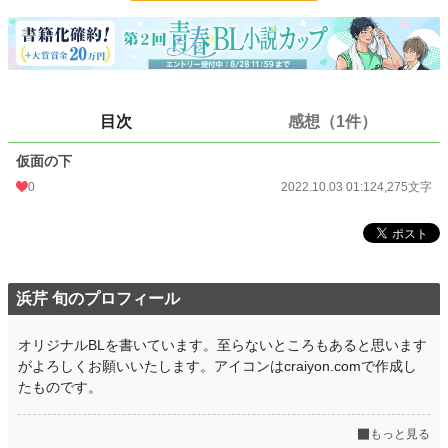
24h.ポイント
0 pt
文字数
4,275
更新日時
2022.10.03 01:12
目次
感想（1件）
初回公開日時
2022.10.03 01:12
仮面の下
初回完結日時
2022.10.03 01:12
0
2022.10.03 01:12
4,275文字
週間ポイント
7 pt (78,785 位)
月間ポイント
14 pt (108,258 位)
年間ポイント
63 pt (152,240 位)
浜芹 旬のプロフィール
累計ポイント
2,728 pt (151,681 位)
オリジナルBLを書いています。至らないところもあると思います
がよろしくお願いいたします。アイコンはcraiyon.comで作成し
たものです。
もっと見る