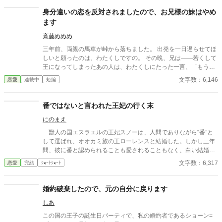
身分違いの恋を反対されましたので、お兄様の妹はやめ
ます
斉藤めめめ
三年前、両親の馬車が峠から落ちました。 出発を一日遅らせてほ
しいと願ったのは、わたくしですの。 その晩、兄は――若くして
王になってしまったあの人は、わたくしにたった一言、「もうい
い」と仰いましたわ。 以来わたくしたちは、口をきいておりませ
文字数：6,146
恋愛
連載中
短編
ん。宮廷の噂どおり、たいそう仲の悪い兄妹ですのよ。 そんなわ
たくしに、ただひとり「あなたは悪くない」と言ってくださる方
がおりました。平民出の宮廷書記官、ノエル・ヴァイト様。 けれ
番ではないと言われた王妃の行く末
どそのお話をした途端、お兄様は近衛を三十人も引き連れて茶会
にのまえ
に踏み込み、王女への面会申請には添付書類を三十七通と定め、
舞踏会の曲まで変えさせましたのよ。 ……よろしくてよ。そこま
獣人の国エスラエルの王妃スノーは、人間でありながら“番”と
でわたくしがお邪魔なら。 身分違いの恋を反対されましたので、
して選ばれ、オオカミ族の王ローレンスと結婚した。しかし三年
わたくし、お兄様の妹はやめますわ。 ――ええ。この時わたくし
間、彼に番と認められることも愛されることもなく、白い結婚の
は、まだ何ひとつ存じませんでしたの。 あの夜のお兄様の「もう
まま冷遇され続ける。 それでも王妃として国に尽くしてきたス
文字数：6,317
恋愛
完結
ｼｮｰﾄｼｮｰﾄ
いい」に、続きの言葉があったことも。
ノーだったが、ある日、ローレンスが別の令嬢レイアーを懐妊さ
せ、側妃として迎えると知る。ついに心が折れたスノーは離縁を
決意し、国を去ろうとする。 しかしその道中、レイアー嬢の実
婚約破棄したので、元の自分に戻ります
家の襲撃に遭い、スノーは命を落とす寸前、自身の命と引き換え
しあ
に広域回復魔法で多くの命を救う。 これでスノーの、人生は終
わりのはずだった。 だが次に目を覚ますと、スノーは三年前の
この国の王子の誕生日パーティで、私の婚約者であるショーン=
結婚式当日に戻っていた。何度死んでも、何度拒絶しても、結婚