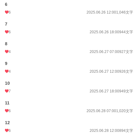
本を読んであげて、字の練習も一緒にした。
6
私は習い事ややらなければならない時間は減らせなかったけれど、本を読む時間
6
2025.06.26 12:00
1,046文字
を減らし、その時間はできる限り彼女と一緒にいた。
寂しくないようにと。
7
6
2025.06.26 18:00
944文字
それなのに…彼女は、いや、彼女達は私を裏切った。
姉妹のように仲良くしてきたと思ったのに、私の立場を奪う為に準備し、行動し
8
てきたなんて。
4
2025.06.27 07:00
927文字
それならば私だってやってやる！
9
小説
228,845 位 / 228,845 件
4
2025.06.27 12:00
926文字
恋愛
66,371 位 / 66,371 件
10
お気に入り
325
7
2025.06.27 18:00
949文字
24h.ポイント
0 pt
11
6
2025.06.28 07:00
1,020文字
文字数
17,448
12
更新日時
2021.12.31 15:20
6
2025.06.28 12:00
894文字
初回公開日時
2021.12.26 23:38