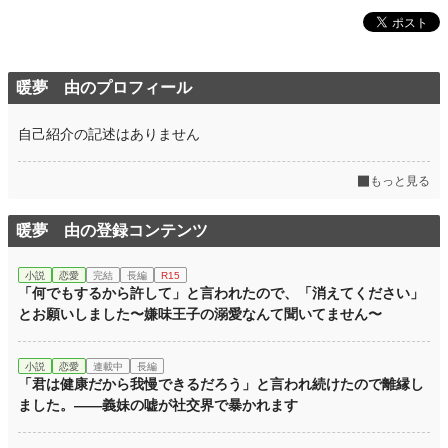
暖夢 由のプロフィール
自己紹介の記述はありません
もっと見る
暖夢 由の登録コンテンツ
小説
恋愛
完結
長編
R15
「何でもするから許して」と言われたので、「消えてください」
とお願いしました〜嫌味王子の溺愛なんて聞いてません〜
小説
恋愛
連載中
長編
「君は健康だから我慢できるだろう」と言われ続けたので離縁し
ました。――義妹の嘘が社交界で暴かれます