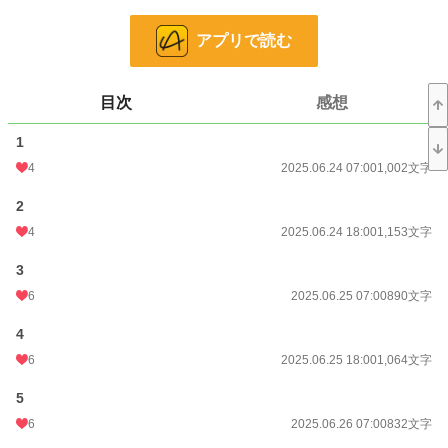
急激に拡大する病の波に貴族だろうと抗うことはできなかった。
アプリで読む
目次
感想
それから5年後、男爵家の令嬢。と言っても母よりも年上の未亡人の女性が7歳
の女の子を連れて我が家にやってきた。
1
父の後妻候補の名前はジュリア・ラウンド様。
そして彼女の娘、アリス・ラウンドさん。
4
2025.06.24 07:00
1,002文字
彼女たちがやってきた日。私と父は玄関で2人を出迎えた。
2
茶色の髪の毛の母ジュリアと同じ色の髪を持つ女の子。
ジュリアの手を握り不安そうにしている。
4
2025.06.24 18:00
1,153文字
とても可愛いと思った。
仲良くなりたいとそう思った。
3
6
2025.06.25 07:00
890文字
「あの………お姉様って……呼んでもいい？」
4
ジュリアの手を握ったまま私の方を見てそう言う彼女。
目を潤ませながら私を見上げてそんなことをいうなんて、なんて可愛いの……ま
6
2025.06.25 18:00
1,064文字
るで天使みたいだわ。
5
6
2025.06.26 07:00
832文字
それからは毎日一緒に過ごした。