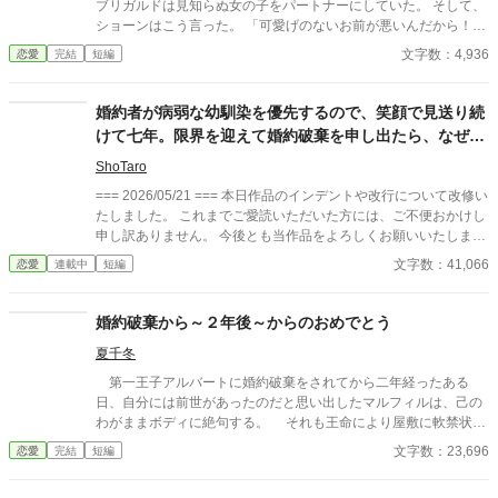
ブリガルドは見知らぬ女の子をパートナーにしていた。 そして、
式の誓いの瞬間へと戻される。 番から逃れようと、スノーは何
ショーンはこう言った。 「可愛げのないお前が悪いんだから！お
度も死を選ぶが――。
前みたいな地味で不細工なやつと結婚なんて悪夢だ！今すぐ婚約
文字数：4,936
恋愛
完結
短編
を破棄してくれ！」 王子の誕生日パーティで何してるんだ…。と
呆れるけど、こんな大勢の前で婚約破棄を要求してくれてありが
とうございます。 今すぐ婚約破棄して本来の自分の姿に戻りま
婚約者が病弱な幼馴染を優先するので、笑顔で見送り続
す！
けて七年。限界を迎えて婚約破棄を申し出たら、なぜか
冷酷と噂の第二王子殿下に溺愛されてます
ShoTaro
=== 2026/05/21 === 本日作品のインデントや改行について改修い
たしました。 これまでご愛読いただいた方には、ご不便おかけし
申し訳ありません。 今後とも当作品をよろしくお願いいたしま
す。 === 伯爵令嬢リーゼロッテは、婚約者アレクシスが「病弱な
文字数：41,066
恋愛
連載中
短編
幼馴染エルマ」を優先するたび、笑顔で見送り続けて七年。代理
出席した公務は七十二回、すっぽかしの謝罪は二十六回。心身と
もに限界を迎えた彼女は、ついに婚約破棄を決意する。すると父
婚約破棄から～２年後～からのおめでとう
から、王家経由で意外な縁談が舞い込んだ。相手は「氷の王子」
夏千冬
と恐れられる第二王子レオンハルト――しかし彼は四年前から、
隠れ治癒魔法使いの彼女をずっと見守り続けていた一途な人。エ
第一王子アルバートに婚約破棄をされてから二年経ったある
ルマの病に秘められた衝撃の真実、廃嫡される元婚約者、そして
日、自分には前世があったのだと思い出したマルフィルは、己の
冷酷王子の溺愛。誰にも見られなかった献身が、ようやく「私自
わがままボディに絶句する。 それも王命により屋敷に軟禁状
身の名前」で愛される物語。
態。肉塊のニート令嬢だなんて絶対にいかん！ 改心を決めたマ
文字数：23,696
恋愛
完結
短編
ルフィルは、手始めにダイエットをして今年行われるアルバート
の生誕祝賀パーティーに出席することを目標にする。