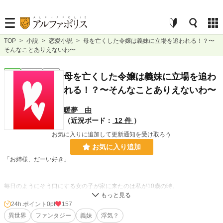
TOP
>
小説
>
恋愛小説
>
母を亡くした令嬢は義妹に立場を追われる！？〜
そんなことありえないわ〜
恋愛
連載中
短編
母を亡くした令嬢は義妹に立場を追わ
れる！？〜そんなことありえないわ〜
暖夢 由
（近況ボード：
12 件
）
お気に入りに追加して更新通知を受け取ろう
お気に入り追加
「お姉様、だーい好き」
毎日のようにそう口にする女の子が家に来たのは私が10歳の時。
24h.ポイント
0pt
157
私が5歳の時大好きな大好きな母が死んでしまった。
異世界
ファンタジー
義妹
浮気？
流行病だった。