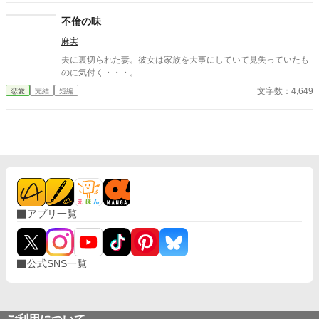
思う。 けれど仕事で負けたくないなんて私のちっぽけなプライド
のせいで、その一線は越えられなかった。 でも、あれから変わっ
不倫の味
た私なら……。 ****** 2021/05/29 公開 ****** 表紙 いもこは妹
麻実
pixivID:11163077
夫に裏切られた妻。彼女は家族を大事にしていて見失っていたも
のに気付く・・・。
文字数：4,649
恋愛
完結
短編
アプリ一覧
公式SNS一覧