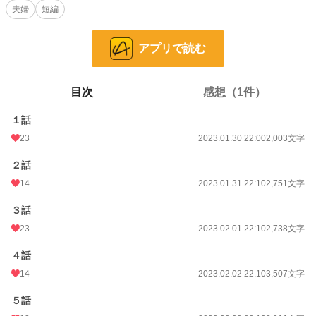
夫婦
短編
♡マンハッタンで暮らす、甘い歳の差新婚夫婦♡
アプリで読む
出会って２年、交際して１年
うち３ヶ月は結婚している私たち
なのに、どうして抱いてくれないんですか…？
目次
感想（1件）
大学を出たばかりの年下奥様
香田みな mina kouda――22
１話
『本当は私のこと、子供だと思っていませんか？』
23
2023.01.30 22:00
2,003文字
×
２話
大道寺グループ ハウジングホールディング代表取締役社長
14
2023.01.31 22:10
2,751文字
大道寺 隼人 hayato daidouj――32
『子供？わからないなら思い知らせてあげる――』
３話
年上のスパダリ旦那さまのその心は……？
23
2023.02.01 22:10
2,738文字
４話
小説
30,232 位 / 228,589 件
14
2023.02.02 22:10
3,507文字
恋愛
12,855 位 / 66,314 件
５話