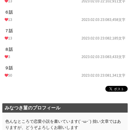
13
2023.02.03 22:10
2,911文字
お気に入り
161
24h.ポイント
14 pt
６話
13
2023.02.03 23:08
3,458文字
文字数
24,327
７話
更新日時
2023.02.03 23:08
13
2023.02.03 23:08
2,185文字
初回公開日時
2023.01.30 22:00
８話
初回完結日時
2023.02.03 23:15
3
2023.02.03 23:08
3,433文字
週間ポイント
182 pt (26,058 位)
９話
月間ポイント
666 pt (30,140 位)
50
2023.02.03 23:08
1,341文字
年間ポイント
11,517 pt (28,768 位)
累計ポイント
63,736 pt (39,106 位)
みなつき菫のプロフィール
色んなところで恋愛小説を書いています(`･ω･´) 拙い文章ではあ
りますが、どうぞよろしくお願いします