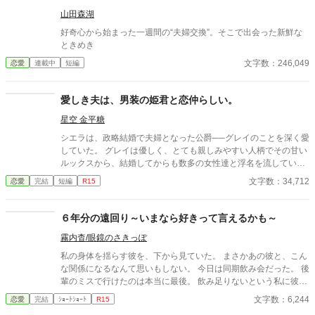
山田森湖
好奇心から始まった一週間の“夫婦交換”。そこで出会った新鮮な
ときめき
文字数：246,049
恋愛
連載中
短編
愛しき夫は、男装の姫君と恋仲らしい。
星空 金平糖
シエラは、政略結婚で夫婦となった公爵──グレイのことを深く愛
していた。 グレイは優しく、とても親しみやすい人柄でその甘い
ルックスから、結婚してからも数多の女性達と浮名を流してい
た。 それでもシエラは、グレイが囁いてくれる「私が愛している
文字数：34,712
恋愛
完結
短編
R15
のは、あなただけだよ」その言葉を信じ、彼と夫婦であれること
に幸福を感じていた。 しかし。ある日。 シエラは、グレイが美貌
の少年と親密な様子で、王宮の庭を散策している場面を目撃して
６年分の遠回り～いまなら好きって言えるかも～
しまう。当初はどこかの令息に王宮案内をしているだけだと考え
霧内杳/眼鏡のさきっぽ
ていたシエラだったが、実はその少年が王女─ディアナであると
判明する。 聞くところによるとディアナとグレイは昔から想い会
私の身体を揺らす彼を、下から見ていた。 まさかあの彼と、こん
っていた。 ディアナはグレイが結婚してからも、健気に男装まで
な関係になるなんて思いもしない。 今日は同期飲み会だった。 後
してグレイに会いに来ては逢瀬を重ねているという。 ──……私
輩のミスで行けたのは本当に最後。 飲み足りないという私に彼は
は、ただの邪魔者だったの？ 衝撃を受けるシエラは「これ以上、
付き合ってくれた。 彼とは入社当時、部署は違ったが同じ仕事に
文字数：6,244
恋愛
完結
ｼｮｰﾄｼｮｰﾄ
R15
グレイとはいられない」と絶望する……。
携わっていた。 きっとあの頃のわたしは、彼が好きだったんだと