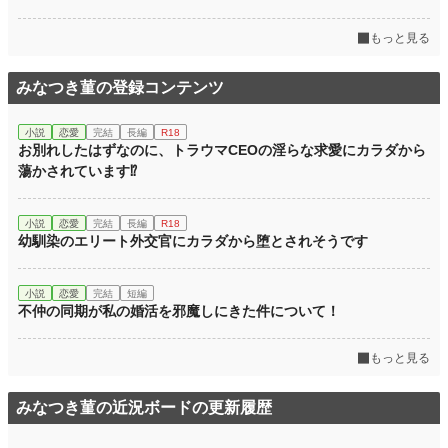
もっと見る
みなつき菫の登録コンテンツ
小説
恋愛
完結
長編
R18
お別れしたはずなのに、トラウマCEOの淫らな求愛にカラダから
蕩かされています⁉︎
小説
恋愛
完結
長編
R18
幼馴染のエリート外交官にカラダから堕とされそうです
小説
恋愛
完結
短編
不仲の同期が私の婚活を邪魔しにきた件について！
もっと見る
みなつき菫の近況ボードの更新履歴