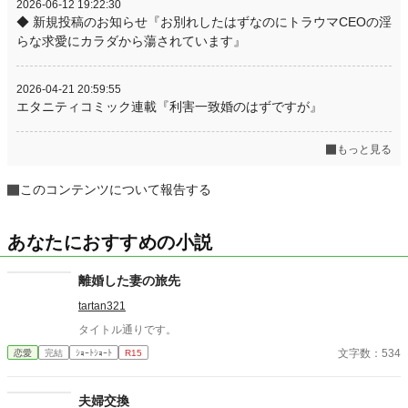
2026-06-12 19:22:30
◆ 新規投稿のお知らせ『お別れしたはずなのにトラウマCEOの淫
らな求愛にカラダから蕩されています』
2026-04-21 20:59:55
エタニティコミック連載『利害一致婚のはずですが』
もっと見る
このコンテンツについて報告する
あなたにおすすめの小説
離婚した妻の旅先
tartan321
タイトル通りです。
文字数：534
恋愛
完結
ｼｮｰﾄｼｮｰﾄ
R15
夫婦交換