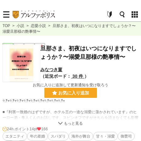
TOP
>
小説
>
恋愛小説
>
旦那さま、初夜はいつになりますでしょうか？〜
溺愛旦那様の艶事情〜
恋愛
完結
短編
R15
旦那さま、初夜はいつになりますでし
ょうか？〜溺愛旦那様の艶事情〜
みなつき菫
（近況ボード：
30 件
）
お気に入りに追加して更新通知を受け取ろう
お気に入り追加
𖡼.𖤣𖥧𖡼.𖤣𖥧𖡼.𖤣𖥧𖡼.𖤣𖥧𖡼.𖤣𖥧𖡼.𖤣𖥧𖡼.𖤣𖥧𖡼.𖤣𖥧𖡼.𖤣𖥧
■『利害一致婚のはずですが、ホテル王の一途な溺愛に蕩かされています』のヒ
ーロー弟・隼人くんのお話しです。スピンオフですがそちらを読まなくても影響
はありません。
■作品に出てくる企業団体はすべて妄想のフィクションです。
24h.ポイント
14pt
166
エタニティ
年の差婚
スパダリ
海外が舞台
甘々・溺愛
御曹司
𖡼.𖤣𖥧𖡼.𖤣𖥧𖡼.𖤣𖥧𖡼.𖤣𖥧𖡼.𖤣𖥧𖡼.𖤣𖥧𖡼.𖤣𖥧𖡼.𖤣𖥧𖡼.𖤣𖥧