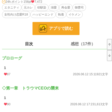
「みのり……あの日、できなかったこと――今からしようか？」
24h.ポイント
156pt
7,472
エタニティ
元カレ
幼馴染
溺愛
再会愛
御曹司
「で、できなかったことって……」
女性向け恋愛R18
ハッピーエンド
執着
イケメン
「――セックス。付き合っているとき、みのり、俺に触れられたいって、言って
くれたよね？」
アプリで読む
ど、どうしてこうなった……⁉︎
目次
感想（17件）
幼馴染に誘われてやってきた婚活パーティーで私を掻っ攫っていったのは、
幼馴染で過去のトラウマの元凶ともいえる元カレだった。
プロローグ
「どうしても君を諦めきれない。必ず君の心を取り戻したいと思ってるから―
1
―」
87
2026.06.12 15:11
921文字
「俺の気持ち、言葉を信じられないなら、体で証明するよ」
「俺なしじゃ生きられなくなればいい」
◇第一章 トラウマCEOの襲来
1
待ったなしの求愛に、
90
2026.06.12 17:23
1,613文字
もう逃げ道は残されていないようです……？