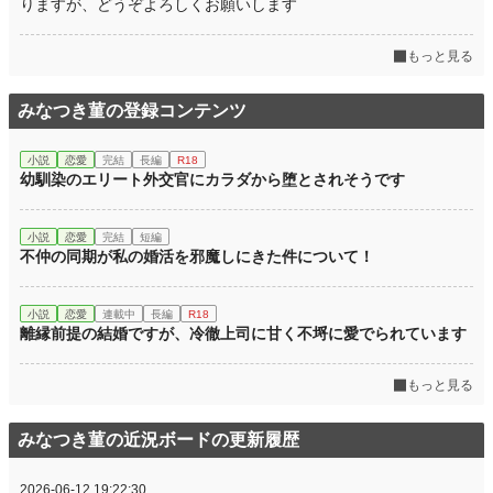
りますが、どうぞよろしくお願いします
もっと見る
みなつき菫の登録コンテンツ
小説
恋愛
完結
長編
R18
幼馴染のエリート外交官にカラダから堕とされそうです
小説
恋愛
完結
短編
不仲の同期が私の婚活を邪魔しにきた件について！
小説
恋愛
連載中
長編
R18
離縁前提の結婚ですが、冷徹上司に甘く不埒に愛でられています
もっと見る
みなつき菫の近況ボードの更新履歴
2026-06-12 19:22:30