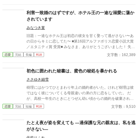
愛社長 囲い込み同棲ラブストーリー。
利害一致婚のはずですが、ホテル王の一途な溺愛に蕩か
されています
みなつき菫
旧題：一途なホテル王は初恋の彼女を甘く娶って逃がさない〜あ
の日からキミに恋してた〜 ■第16回アルファポリス恋愛小説大賞
／エタニティ賞 受賞■ みなさま、ありがとうございました！ 失恋
した夜に親友から誘われたのは、シンガポールの最高級ホテルで
文字数：162,389
恋愛
完結
長編
R18
おこなわれる、年収ウン千万以上男性限定の婚活パーティー。
『こんなところにいたんだ』 そこで声をかけてきたのは、容姿端
麗なスマートで優しい王子様。 訳ありの彼から、お互い幸せにな
初色に囲われた秘書は、蜜色の秘処を暴かれる
れる、利害一致婚を提案されて――？ 『今日から君は、俺のもの
ささゆき細雪
だ』 シンガポールの甘く淫らな一夜から、全てははじまる.⁠｡⁠*⁠♡
だけど、はじまった毎夜甘く求められる新婚生活で、彼に秘密が
樹理にはかつてひとまわり年上の婚約者がいた。けれど樹理は彼
あることを知って――。 え……？ 好きな人がいる……？ ――利
ではなく彼についてくる母親違いの弟の方に恋をしていた。 だ
害一致というのは、誰かの代わりだったの？ ■2023/2/3 TL版完
が、高校一年生のときにとつぜん幼い頃からの婚約を破棄され、
結しました。 ■Ｒシーンのある箇所は『✽』マークがついており
兄弟と逢うこともなくなってしまう。 あれから十年、中小企業の
文字数：9,510
恋愛
完結
短編
R18
ます。 ■2022/7月 エタニティランキング１位ありがとうございま
社長をしている父親の秘書として結婚から逃げるように働いてい
した🙏 ※掲載中の番外編「さえちゃんのおねがい」と「さえちゃ
た樹理のもとにあらわれたのは…… 幼馴染で初恋の彼が新社長に
んの初恋？」については、書籍化前に書いたものです。書籍版と
なって、専属秘書にご指名ですか！？ これは、両片想いでゆるふ
たとえ夜が姿を変えても ―過保護な兄の親友は、私を逃
の多少のズレがあるかと思いますが、ご了承ください。 ｡.ꕤ‿‿‿‿
わオフィスラブなひしょひしょばなし。 ※ムーンライトノベルズ
がさない―
‿‿‿‿‿‿‿‿‿‿‿‿‿‿ꕤ.｡
で開催された「昼と夜の勝負服企画」参加作品です。他サイトに
も掲載中。 「Grand Duo * グラン・デュオ ―シューベルトは初
佐竹りふれ