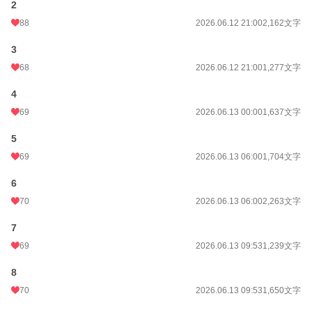
2
幼馴染のスパダリホテルCEO
88
2026.06.12 21:00
2,162文字
大道寺 悠
×
3
過去囚われたままのコンプレックスに悩む社長令嬢
68
2026.06.12 21:00
1,277文字
向坂 みのり
4
◆利害一致婚のスピンオフですが、そちらを読んでいなくても楽しめます。
◆Rシーンのあるお話しには、「※」マークがついています。
69
2026.06.13 00:00
1,637文字
◆TL小説です。
◆登場する人物・企業・団体・設定はすべて、作者の妄想＆フィクションです。
5
◆未熟で無知な作者が自由気ままに書いたものなので、ご理解の上お読みくださ
い。
69
2026.06.13 06:00
1,704文字
6
小説
8,263 位 / 228,781 件
70
2026.06.13 06:00
2,263文字
恋愛
3,663 位 / 66,371 件
7
お気に入り
118
69
2026.06.13 09:53
1,239文字
24h.ポイント
156 pt
8
文字数
163,297
70
2026.06.13 09:53
1,650文字
更新日時
2026.06.21 09:10