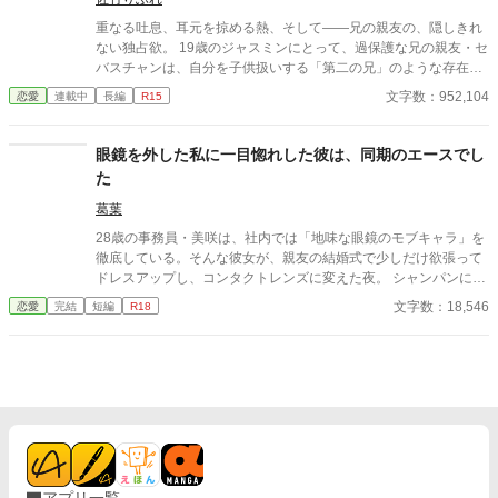
恋花嫁を諦めない―」で当て馬だった紡の弟が今回のヒーローで
重なる吐息、耳元を掠める熱、そして——兄の親友の、隠しきれ
す（未読でもぜんぜん問題ないです）。
ない独占欲。 19歳のジャスミンにとって、過保護な兄の親友・セ
バスチャンは、自分を子供扱いする「第二の兄」のような存在だ
った。 しかし、初めてのパーティーの夜、その関係は一変する。
文字数：952,104
恋愛
連載中
長編
R15
突然降ってきた、深く、すべてを奪うような口づけ。 「焦らず、
お前のペースで進もう」 そう余裕たっぷりに微笑んだセバスチャ
ン。 けれど、彼の言う「ゆっくり」は、翌朝には早くも崩れ始め
眼鏡を外した私に一目惚れした彼は、同期のエースでし
ていた。 学内の視線、兄の沈黙、そして二人きりのアパート―
た
―。 外堀が埋まっていくスピードに戸惑いながらも、ジャスミン
は彼が隠し持つ「男」の顔に、抗えない好奇心を抱き始める。
葛葉
「……どうする？ 俺と一緒に、いけないことするか？」 余裕の仮
28歳の事務員・美咲は、社内では「地味な眼鏡のモブキャラ」を
面を被るセバスチャンに、あどけない顔で、けれど大胆に踏み込
徹底している。そんな彼女が、親友の結婚式で少しだけ欲張って
んでいくジャスミン。 理性を繋ぎ止めようとする彼を、翻弄し、
ドレスアップし、コンタクトレンズに変えた夜。 シャンパンに酔
追い詰めていくのは彼女の方で……。 「ゆっくり」なんて、ただ
い、慣れないハイヒールで転倒した美咲を助けたのは、あろうこ
文字数：18,546
恋愛
完結
短編
R18
の建前。 一度火がついた熱は、誰にも止められない。 兄の親友と
とか同期入社のスター社員・高橋理人だった。眼鏡を外した彼女
いう境界線を軽々と飛び越え、加速しすぎる二人の溺愛ラブスト
が「同僚の美咲」だと気づかない理人は、その美しさに一目惚れ
ーリー。
し、熱い眼差しで彼女を誘う。 秘めていた恋心に負け、一夜の夢
を共にする美咲。しかし、朝の光が差し込む時、現実が彼女を襲
う。「正体がバレて幻滅されるのが怖い」――。彼女は理人が眠
る傍らに数枚の万札と「忘れてください」というメモを残し、再
び地味な眼鏡をかけて逃げ出すようにホテルを後にする。 しかし
彼女は知らなかった。理人が残されたメモを見つめ、不敵な笑み
を浮かべていたことを。 **「……逃がさないよ、美咲」** 月曜日