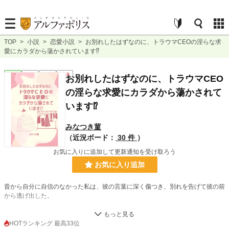
TOP
>
小説
>
恋愛小説
>
お別れしたはずなのに、トラウマCEOの淫らな求
愛にカラダから蕩かされています⁉︎
恋愛
完結
長編
R18
お別れしたはずなのに、トラウマCEO
の淫らな求愛にカラダから蕩かされて
います⁉︎
みなつき菫
（近況ボード：
30 件
）
お気に入りに追加して更新通知を受け取ろう
お気に入り追加
昔から自分に自信のなかった私は、彼の言葉に深く傷つき、別れを告げて彼の前
から逃げ出した。
なのに……
HOTランキング 最高33位