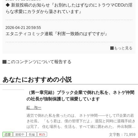
◆ 新規投稿のお知らせ『お別れしたはずなのにトラウマCEOの淫
らな求愛にカラダから蕩されています』
2026-04-21 20:59:55
エタニティコミック連載『利害一致婚のはずですが』
もっと見る
このコンテンツについて報告する
あなたにおすすめの小説
（第一章完結）ブラック企業で倒れた私を、ネトゲ仲間
の社長が強制保護して溺愛しています
紅 与一
過労で倒れた私を救ったのは、 ネトゲ仲間――そしてIT企業の若
き社長。 「もう君は、僕の管理下だよ」 退院と同時に退職手続き
は完了。 住む場所も、生活も、すべて彼に囲われた。 外出制限、
健康管理、過保護な独占欲。 甘くて危険な“保護生活”の中で、 私
文字数：71,959
恋愛
連載中
長編
R15
は少しずつ彼に心を奪われていく――。 元社畜OL×執着気味の溺