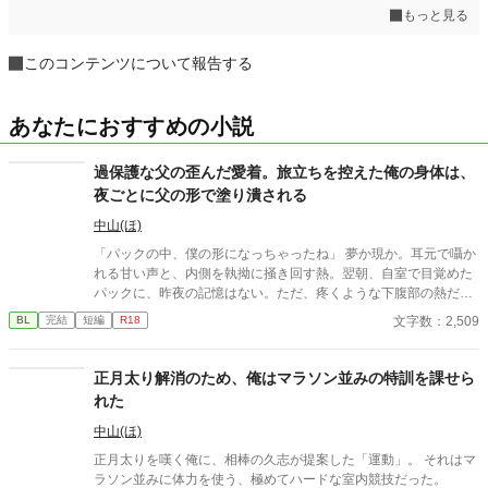
もっと見る
このコンテンツについて報告する
あなたにおすすめの小説
過保護な父の歪んだ愛着。旅立ちを控えた俺の身体は、
夜ごとに父の形で塗り潰される
中山(ほ)
「パックの中、僕の形になっちゃったね」 夢か現か。耳元で囁か
れる甘い声と、内側を執拗に掻き回す熱。翌朝、自室で目覚めた
パックに、昨夜の記憶はない。ただ、疼くような下腹部の熱だけ
が残っていた。 相談しようと向かった相手こそが、自分を侵食し
文字数：2,509
BL
完結
短編
R18
ている張本人だとも知らずに、パックは父の部屋の扉を開く。 こ
のお話はムーンライトでも投稿してます〜
正月太り解消のため、俺はマラソン並みの特訓を課せら
れた
中山(ほ)
正月太りを嘆く俺に、相棒の久志が提案した「運動」。 それはマ
ラソン並みに体力を使う、極めてハードな室内競技だった。