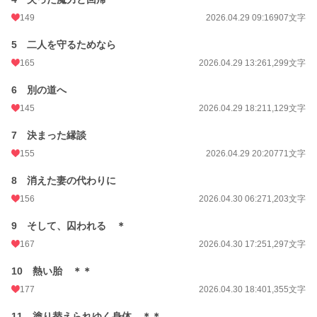
24h.ポイント
520 pt
149
2026.04.29 09:16
907文字
文字数
14,075
5 二人を守るためなら
165
2026.04.29 13:26
1,299文字
更新日時
2026.04.30 20:45
6 別の道へ
初回公開日時
2026.04.28 12:51
145
2026.04.29 18:21
1,129文字
初回完結日時
2026.04.30 20:46
7 決まった縁談
週間ポイント
834 pt (10,276 位)
155
2026.04.29 20:20
771文字
月間ポイント
4,482 pt (9,177 位)
8 消えた妻の代わりに
年間ポイント
74,581 pt (7,636 位)
156
2026.04.30 06:27
1,203文字
累計ポイント
75,538 pt (35,606 位)
9 そして、囚われる ＊
167
2026.04.30 17:25
1,297文字
10 熱い胎 ＊＊
177
2026.04.30 18:40
1,355文字
11 塗り替えられゆく身体 ＊＊