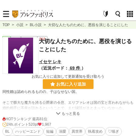
TOP
>
小説
>
BL小説
>
大切な人たちのために、悪役を演じることにした
BL
完結
ｼｮｰﾄｼｮｰﾄ
R18
大切な人たちのために、悪役を演じる
ことにした
イセヤ レキ
（近況ボード：
69 件
）
お気に入りに追加して更新通知を受け取ろう
お気に入り追加
同性婚は認められるものの、子はなせない国。
そこで膨大な魔力を誇る公爵家の令息、エリファレオは国の宝と言われながらも
婚約相手に不幸が訪れるということで、まだ縁談がまとまっていなかった。
アカデミーにおける親友でもあり、たった一人の王子でもあるアダルバードから
HOTランキング 最高81位
求婚されたものの、血筋や相手に降りかかる不幸が気になり、その申し出を断る
24h.ポイント
520pt
1,967
エリファレオ。
BL
ハッピーエンド
短編
溺愛
異世界
執着攻め
♡喘ぎ