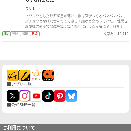
まりも13
フワフワとした酩酊状態が薄れ、僕は気がつくとパンパンパン、
ズチュッと卑猥な音をたてて激しく誰かと交わっていた。 性悪な
お嬢様の命令で恋敵を泣く泣く殺りに行ったら逆にヤラれちゃっ
た、ちょっとアホな子の話です。 （ムーンライトノベルにも掲載
文字数：10,712
BL
完結
短編
R15
しています）
アプリ一覧
公式SNS一覧
ご利用について