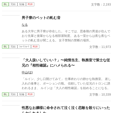
文字数：2,193
BL
完結
短編
R18
男子寮のベットの軋む音
なる
ある大学に男子寮が存在した。 そこでは、思春期の男達が住んで
おり先輩と後輩からなる相部屋制度。 ある一室からは夜な夜なベ
ットの軋む音が聞こえる。 女子禁制の禁断の場所。
文字数：11,973
BL
完結
ｼｮｰﾄｼｮｰﾄ
R18
「大人扱いしていい？」〜純情当主、執務室で策士な従
兄の『相性確認』にハメられる〜
中山(ほ)
「ルイン、少し口開けてみて」 仕事終わりの静かな執務室。 差し
入れの食事と、ポーションの瓶。 信頼していた従兄のトロンに誘
われるまま、 ルインは「大人の相性確認」を始めることになる。
文字数：10,339
BL
完結
短編
R18
性悪なお嬢様に命令されて泣く泣く恋敵を殺りにいった
らヤられました