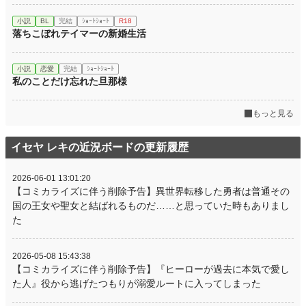
小説
BL
完結
ｼｮｰﾄｼｮｰﾄ
R18
落ちこぼれテイマーの新婚生活
小説
恋愛
完結
ｼｮｰﾄｼｮｰﾄ
私のことだけ忘れた旦那様
もっと見る
イセヤ レキの近況ボードの更新履歴
2026-06-01 13:01:20
【コミカライズに伴う削除予告】異世界転移した勇者は普通その
国の王女や聖女と結ばれるものだ……と思っていた時もありまし
た
2026-05-08 15:43:38
【コミカライズに伴う削除予告】『ヒーローが過去に本気で愛し
た人』役から逃げたつもりが溺愛ルートに入ってしまった