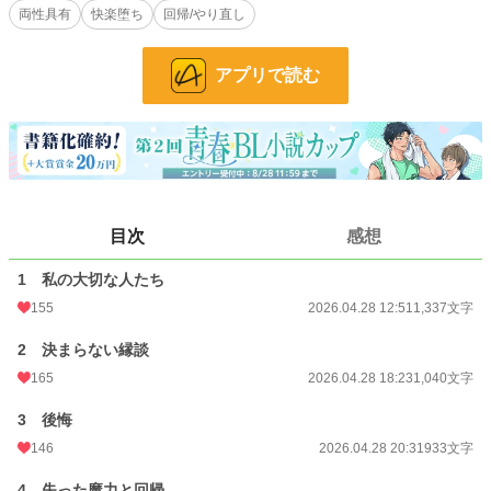
両性具有
快楽堕ち
回帰/やり直し
諦めない王子と家門から逃げて自分と結婚しよう、と言ってエリファレオに手を
差し伸べたのは義母弟のジェレミーだったが、エリファレオはアダルバードと同
じ理由でジェレミーの提案を断った。
アプリで読む
アダルバードとジェレミーは、お互いがいるからエリファレオが自分の手を取ら
ないのだ、と勘違いをした結果、エリファレオを巡って決闘をすることになる。
決闘の見届け人から呼びつけられたエリファレオが目にしたのは、死にそうにな
った二人の姿で――？
目次
感想
攻：王子＆異母弟 受：美人な公爵令息
1 私の大切な人たち
全１２話、完結済。
155
2026.04.28 12:51
1,337文字
2 決まらない縁談
※ダブルヒーロー、男性妊娠、近親描写が苦手な方はUターンください。
165
2026.04.28 18:23
1,040文字
小説
2,759 位 / 228,798 件
3 後悔
BL
501 位 / 31,420 件
146
2026.04.28 20:31
933文字
お気に入り
220
4 失った魔力と回帰