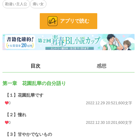
小説
228,702 位 / 228,702 件
勘違い主人公
痛い女
BL
31,407 位 / 31,407 件
アプリで読む
お気に入り
8
24h.ポイント
0 pt
文字数
19,200
更新日時
2023.04.12 08:10
目次
感想
初回公開日時
2022.12.29 20:52
週間ポイント
7 pt (78,785 位)
第一章 花園乱華の自分語り
月間ポイント
21 pt (99,984 位)
【１】花園乱華です
年間ポイント
336 pt (112,930 位)
0
2022.12.29 20:52
1,600文字
累計ポイント
8,847 pt (101,771 位)
【２】憧れ
0
2022.12.30 10:20
1,600文字
【３】甘やかでないもの