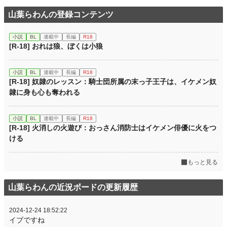
山葉らわんの登録コンテンツ
小説
BL
連載中
長編
R18
[R-18] おれは狼、ぼくは小狼
小説
BL
連載中
長編
R18
[R-18] 奴隷のレッスン：騎士団所属の末っ子王子は、イケメン奴
隷に身も心も奪われる
小説
BL
連載中
長編
R18
[R-18] 火消しの火遊び：おっさん消防士はイケメン俳優に火をつ
ける
もっと見る
山葉らわんの近況ボードの更新履歴
2024-12-24 18:52:22
イブですね