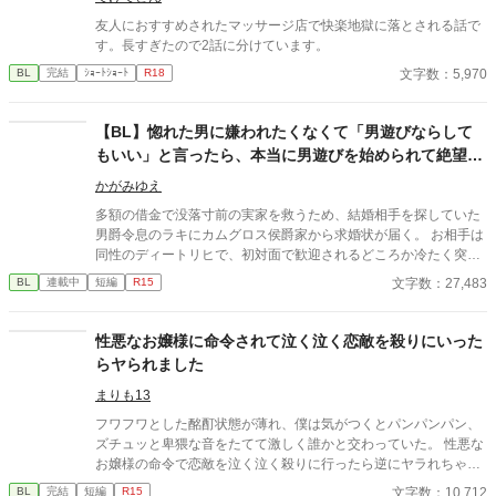
友人におすすめされたマッサージ店で快楽地獄に落とされる話で
す。長すぎたので2話に分けています。
文字数：5,970
BL
完結
ｼｮｰﾄｼｮｰﾄ
R18
【BL】惚れた男に嫌われたくなくて「男遊びならして
もいい」と言ったら、本当に男遊びを始められて絶望し
ている侯爵令息の話
かがみゆえ
多額の借金で没落寸前の実家を救うため、結婚相手を探していた
男爵令息のラキにカムグロス侯爵家から求婚状が届く。 お相手は
同性のディートリヒで、初対面で歓迎されるどころか冷たく突き
放されてしまう。 『必要最低限関わるな』 『愛人を作るな』
文字数：27,483
BL
連載中
短編
R15
『男遊びならしてもいい』 ディートリヒから実家の借金を完済す
る条件を言われたラキは、学園で令息たちとの交流を満喫中。 褒
め上手なラキの周りには可愛い令息が集まり、推し活状態に。 一
性悪なお嬢様に命令されて泣く泣く恋敵を殺りにいった
方、ディートリヒだけが嫉妬で胃を痛める日々。 ラキへの恋心を
らヤられました
隠し続けた不器用侯爵令息に、幸せな未来は訪れるのか？ .
まりも13
フワフワとした酩酊状態が薄れ、僕は気がつくとパンパンパン、
ズチュッと卑猥な音をたてて激しく誰かと交わっていた。 性悪な
お嬢様の命令で恋敵を泣く泣く殺りに行ったら逆にヤラれちゃっ
た、ちょっとアホな子の話です。 （ムーンライトノベルにも掲載
文字数：10,712
BL
完結
短編
R15