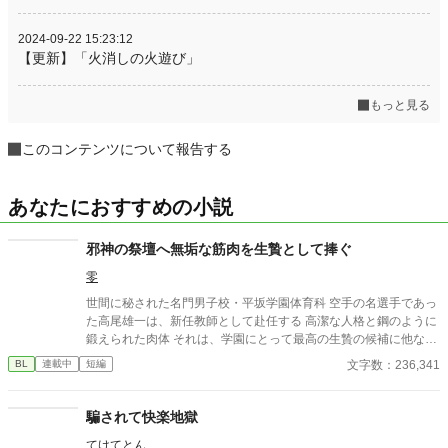
2024-09-22 15:23:12
【更新】「火消しの火遊び」
もっと見る
このコンテンツについて報告する
あなたにおすすめの小説
邪神の祭壇へ無垢な筋肉を生贄として捧ぐ
零
世間に秘された名門男子校・平坂学園体育科 空手の名選手であっ
た高尾雄一は、新任教師として赴任する 高潔な人格と鋼のように
鍛えられた肉体 それは、学園にとって最高の生贄の候補に他なら
なかった 至高の筋肉を持つ、精神を削られ意志をなくした青年を
文字数：236,341
BL
連載中
短編
太古の神に捧げるため、“水”、“風”、“土”の信奉者達が暗躍する 意
志をなくし筋肉の操り人形と化した“デク” 消える教師 山奥の男子
校で繰り広げられるダークファンタジー
騙されて快楽地獄
てけてとん