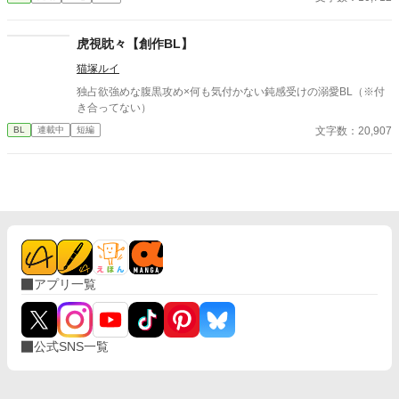
しています）
虎視眈々【創作BL】
猫塚ルイ
独占欲強めな腹黒攻め×何も気付かない鈍感受けの溺愛BL（※付
き合ってない）
文字数：20,907
BL
連載中
短編
アプリ一覧
公式SNS一覧