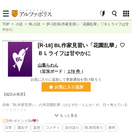
TOP
>
小説
>
BL小説
>
[R-18] BL作家見習い「花園乱華」♡ＢＬライフは甘
やかに
BL
連載中
長編
R18
[R-18] BL作家見習い「花園乱華」♡
ＢＬライフは甘やかに
山葉らわん
（近況ボード：
178 件
）
お気に入りに追加して更新通知を受け取ろう
お気に入り追加
【縦読み推奨】
自称「BL作家見習い」のJK花園乱華（はなぞの・らんか）が、日々考えている
ことを語ります。
不定期更新なので、気長にお附合いください。
24h.ポイント
0pt
0
日常
腐女子
妄想
コメディ
自分語り
BL表現有り
創作