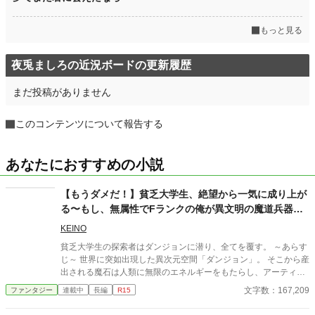
もっと見る
夜兎ましろの近況ボードの更新履歴
まだ投稿がありません
このコンテンツについて報告する
あなたにおすすめの小説
【もうダメだ！】貧乏大学生、絶望から一気に成り上が
る〜もし、無属性でFランクの俺が異文明の魔道兵器を
担いでダンジョンに潜ったら〜
KEINO
貧乏大学生の探索者はダンジョンに潜り、全てを覆す。 ～あらす
じ～ 世界に突如出現した異次元空間「ダンジョン」。 そこから産
出される魔石は人類に無限のエネルギーをもたらし、アーティフ
ァクトは魔法の力を授けた。 しかし、その恩恵は平等ではなかっ
文字数：167,209
ファンタジー
連載中
長編
R15
た。 富と力はダンジョン利権を牛耳る企業と、「属性適性」とい
う特別な才能を持つ「選ばれし者」たちに独占され、世界は新た