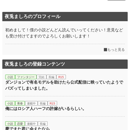
夜兎ましろのプロフィール
初めまして！僕の小説どんどん読んでいってください！意見など
も受け付けてますのでよろしくお願いします！
もっと見る
夜兎ましろの登録コンテンツ
小説
ファンタジー
完結
長編
R15
ダンジョンで有名モデルを助けたら公式配信に映っていたようで
バズってしまいました。
小説
青春
連載中
長編
R15
俺にはロシア人ハーフの許嫁がいるらしい。
小説
恋愛
連載中
長編
夢でまた君に会えたなら