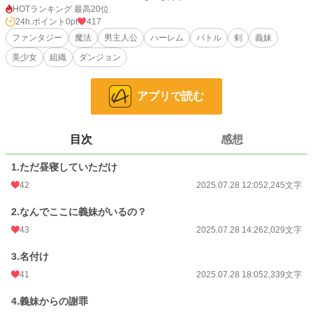
ある日、いつものようにダンジョンで鍛錬をしていた俺は休憩のために少し昼
HOTランキング 最高20位
寝をしたのだが、どういうわけか目が覚めたら目の前には５人の少女がいた！
24h.ポイント
0pt
417
しかも彼女たちは表舞台には姿を出さず裏の世界で暗躍する組織のメンバーら
ファンタジー
魔法
男主人公
ハーレム
バトル
剣
義妹
しい。そんな彼女たちは、俺を組織の主にしたいのだと言う。
美少女
組織
ダンジョン
なんだこの俺好みの展開！ と言いたいところだが、その少女たちの中に１
人、俺の知る人物がいた。
なんとそこには義妹がいたのだ……！
アプリで読む
小説
228,704 位 / 228,704 件
目次
感想
ファンタジー
53,288 位 / 53,288 件
お気に入り
47
1.ただ昼寝していただけ
42
2025.07.28 12:05
2,245文字
24h.ポイント
0 pt
2.なんでここに義妹がいるの？
文字数
21,542
43
2025.07.28 14:26
2,029文字
更新日時
2025.08.03 08:50
3.名付け
初回公開日時
2025.07.28 12:05
41
2025.07.28 18:05
2,339文字
週間ポイント
42 pt (48,661 位)
4.義妹からの謝罪
月間ポイント
105 pt (64,672 位)