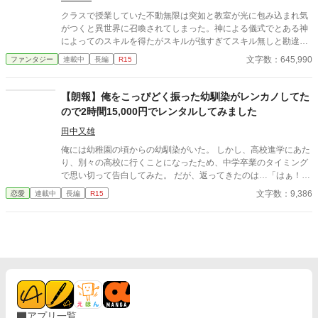
いし、お城に唯一いた呪術師の第４王女様は召喚の呪術の影響
クラスで授業していた不動無限は突如と教室が光に包み込まれ気
で、眠りっ放し。 とにかく、俺を取り囲んでる女子たちと、お城
がつくと異世界に召喚されてしまった。神による儀式でとある神
の皆さんの気持ちをまとめて闘うしかない！ フラれたばかりで、
によってのスキルを得たがスキルが強すぎてスキル無しと勘違い
そんな気分じゃないんだけどなぁ！
され更にはクラスメイトと王女による思惑で追放処刑に会ってし
文字数：645,990
ファンタジー
連載中
長編
R15
まうしかし最強スキルと聖獣のカワウソによって難を逃れと思っ
たらクラスの女子中野蒼花がついてきた。 相棒のカワウソとクラ
スの中野蒼花そして異世界の仲間と共にこの世界を自由に旅をし
【朗報】俺をこっぴどく振った幼馴染がレンカノしてた
ます。 現在、第五章リード王国編
ので2時間15,000円でレンタルしてみました
田中又雄
俺には幼稚園の頃からの幼馴染がいた。 しかし、高校進学にあた
り、別々の高校に行くことになったため、中学卒業のタイミング
で思い切って告白してみた。 だが、返ってきたのは…「はぁ！？
誰があんたみたいなのと付き合うのよ！」という酷い言葉だっ
文字数：9,386
恋愛
連載中
長編
R15
た。 それからは家は近所だったが、それからは一度も話をするこ
ともなく、高校を卒業して、俺たちは同じ大学に行くことになっ
た。 そんなある日、とある噂を聞いた。 どうやら、あいつがレン
タル彼女なるものを始めたとか…。 気持ち悪いと思いながらも俺
は予約を入れるのであった。 そうして、デート当日。 待ち合わせ
場所に着くと、後ろから彼女がやってきた。 「あ、ごめんね！待
たせちゃっ…た…よ…ね」と、どんどんと顔が青ざめる。 「…待
ってないよ。マイハニー」 「なっ…！？なんであんたが…！ばっ
かじゃないの！？」 「あんた…？何を言っているんだい？彼女が
アプリ一覧
彼氏にあんたとか言わないよね？」 「頭おかしいんじゃない