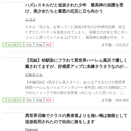
な格差社会へと変貌していた。 そんな歪んだ現代日本で、及川翔
ハズレスキルだと追放された少年 最高神の加護を受
は「無属性」という最底辺の烙印を押された青年だった。 彼には
け、美少女たちと最悪の厄災に立ち向かう
魔法の才能も、富も、未来への希望もない。 あるのは、両親を失
った二年前のダンジョン氾濫で、原因不明の昏睡状態に陥った最
ミコジ
愛の妹、美咲を救うという、ただ一つの願いだけだった。 妹を治
スキル「分ける」を持っていた高校1年生の少年神代光輝、役立
すため、彼は最先端の「魔力生体学」を学ぶが、学費と治療費と
たずだとパーティを追放されてしまう。 回復士の少女と共にダン
いう冷酷な現実が彼の行く手を阻む。 希望と絶望の狭間で、翔に
ジョンに潜ってレベルを上げて行く。 最高神の加護が付き、スキ
残された道はただ一つ――危険なダンジョンに潜り、泥臭く魔石
ル「分ける」が「照らす」に代わり、仲間を眷属にする事で強化
文字数：125,912
ファンタジー
完結
長編
R15
を稼ぐこと。 英雄とも呼べるようなSランク探索者が脚光を浴び
できるようになる。 夢に天照大御神様が現れ、仲間を集めて日本
る華やかな世界とは裏腹に、翔は今日も一人、薄暗いダンジョン
を厄災から救いなさいと神託を受けた光輝、美少女たちを仲間に
の奥へと足を踏み入れる。 これは、神に選ばれなかった「持たざ
して行き、日本の厄災に立ち向かう少年の物語
【完結】幼馴染にフラれて異世界ハーレム風呂で優しく
る者」が、絶望的な現実にもがきながら、たった一つの希望を掴
癒されてますが、好感度アップに未練タラタラなのが役
むために抗い、やがて世界の真実と向き合う、戦いの物語。 彼の
「無属性」の力が、世界を揺るがす光となることを、彼はまだ知
立ってるとは気付かず、世界を救いました。
三矢さくら
らない。 テンプレのダンジョン物を書いてみたくなり、手を出し
ました。 SF味が増してくるのは結構先の予定です。 スローペー
【本編完結】⭐︎気分どん底スタート、あとはアガるだけの異世界
スですが、しっかりと世界観を楽しんでもらえる作品になってる
純情ハーレム＆バトルファンタジー⭐︎ 長年思い続けた幼馴染にフ
と思います。 良かったら読んでください！
ラれたショックで目の前が全部真っ白になったと思ったら、これ
異世界召喚ですか!? しかも、フラれたばかりのダダ凹みなのに、
文字数：564,689
ファンタジー
完結
長編
R15
まさかのハーレム展開。まったくそんな気分じゃないのに、それ
が『シキタリ』と言われては断りにくい。毎日混浴ですか。そう
ですか。赤面しますよ。 ただ、召喚されたお城は、落城寸前の風
異世界召喚でクラスの勇者達よりも強い俺は無能として
前の灯火。伝説の『マレビト』として召喚された俺、百海勇吾(1
追放処刑されたので自由に旅をします
8)は、城主代行を任されて、城に襲い掛かる謎のバケモノたちに
立ち向かうことに。 といっても、発現するらしいチートは使えな
Dakurai