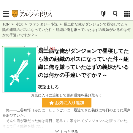
TOP
>
小説
>
ファンタジー小説
>
厨二病な俺がダンジョンで昼寝してたら
陰の組織のボスになっていた件～組織に俺を嫌っていたはずの義妹がいるのは何
かの手違いですか？～
ファンタジー
連載中
長編
R15
厨二病な俺がダンジョンで昼寝してた
ら陰の組織のボスになっていた件～組
織に俺を嫌っていたはずの義妹がいる
のは何かの手違いですか？～
夜兎ましろ
お気に入りに追加して更新通知を受け取ろう
お気に入り追加
俺――三谷翔悟（みたに しょうご）は、最近できた義妹に毎日のように罵声
を浴びていた。
そん生活が嫌だった俺は毎日、朝早くに家を出てダンジョンへと潜っていた。
そこで日々鍛錬を続けた。