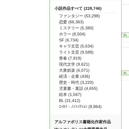
小説作品すべて (228,746)
ファンタジー (53,298)
恋愛 (66,363)
ミステリー (5,380)
ホラー (8,504)
BL
SF (6,734)
キャラ文芸 (5,634)
ライト文芸 (9,588)
青春 (7,919)
現代文学 (9,621)
大衆娯楽 (6,071)
BL
経済・企業 (436)
歴史・時代 (3,220)
児童書・童話 (4,655)
絵本 (1,047)
BL (31,412)
ｴｯｾｲ・ﾉﾝﾌｨｸｼｮﾝ (8,864)
アルファポリス書籍化作家作品