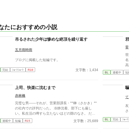
なたにおすすめの小説
吊るされた少年は惨めな絶頂を繰り返す
零
五月雨時雨
世
ブログに掲載した短編です。
名
高
文字数：1,434
完結
ｼｮｰﾄｼｮｰﾄ
R18
園
BL
連載中
短
の
古
躍する 意志をな
上司、快楽に沈むまで
消える教
赤林檎
ァ
て
完璧な男――それが、営業部課長・**榊（さかき）**
友
の社内での評判だった。 冷静沈着、部下にも厳し
さ
い。私生活の噂すら立たないほどの隙のなさ。 だ
が、その“完璧”が崩れる日がくるとは、誰も想像して
BL
完結
ｼｮｰﾄ
文字数：25,689
連載中
短編
R15
いなかった。 入社三年目の篠原は、榊の直属の部