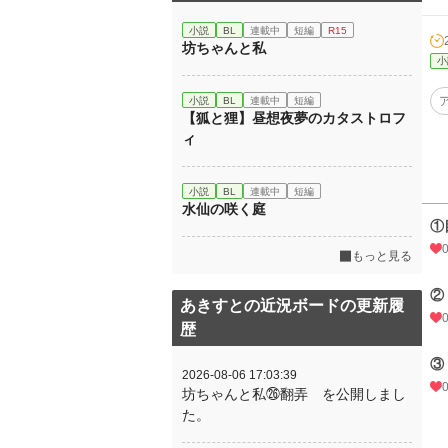
小説
BL
連載中
短編
R15
坊ちゃんと私
小
小説
BL
連載中
短編
【狐と狸】昼想夜夢のカタストロフ
ィ
小説
BL
連載中
短編
水仙の咲く庭
①
もっと見る
②
あきすとの近況ボードの更新履
歴
③
2026-08-06 17:03:39
坊ちゃんと私㉖翻弄 を公開しまし
た。