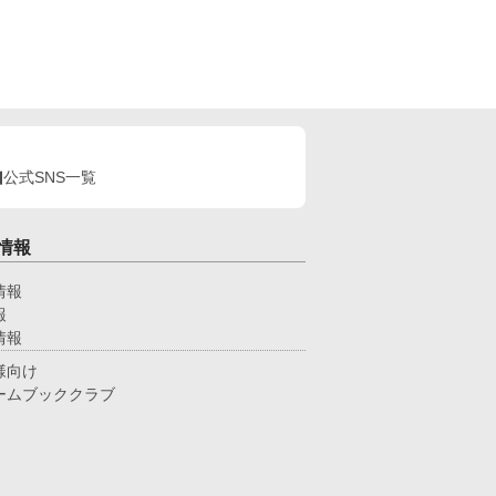
公式SNS一覧
情報
情報
報
情報
様向け
ームブッククラブ