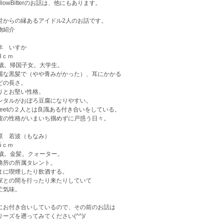
llowBitterのお話は、他にもあります。
世からの縁あるアイドル2人のお話です。
物紹介
本 いすか
3ｃｍ
1歳。帰国子女。大学生。
麗な黒髪で（やや青みがかった）、耳にかかる
どの長さ。
りとお堅い性格。
ンタルがおぼろ豆腐になりやすい。
weetの２人とは良識ある付き合いをしている。
波の性格がいまいち掴めずに戸惑う日々。
原 若波（もなみ）
5ｃｍ
1歳。金髪。クォーター。
務所の所属タレント。
まに喫煙したり飲酒する。
家との間を行ったり来たりしていて
忙気味。
にお付き合いしているので、その前のお話は
リーズを遡ってみてください(^^)/