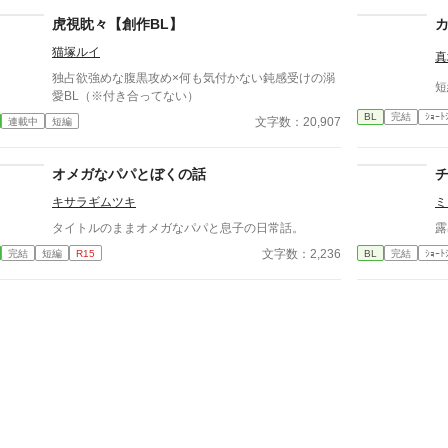
下。 真面目だが強気で、どこか挑発的な笑みを浮か
べる青年。 ある夜、取引先とのトラブル対応で二人
虎視眈々【創作BL】
だけが残ったオフィスで、 篠原は上司に向かって、
猫塚ルイ
いつもの穏やかな口調を崩した。「……そんな顔、部
真
下には見せないんですね」 疲労で僅かに緩んだ榊の
独占欲強めな腹黒攻め×何も気付かない鈍感受けの溺
短
表情。 その弱さを見逃さず、篠原はデスク越しに距
愛BL（※付き合ってない）
離を詰める。 「強がらなくていいですよ。俺の前で
BL
完結
ｼｮｰﾄ
文字数：20,907
連載中
短編
は、もう」 指先が榊のネクタイを掴む。 引き寄せら
れた瞬間、榊の理性は音を立てて崩れた。 拒むこと
も、許すこともできないまま、 彼は“部下”の手によっ
オメガなパパとぼくの話
て、ひとつずつ乱されていく。 言葉で支配され、触
れられるたびに、自分の知らなかった感情と快楽を知
キサラギムツキ
ミ
る。それは、上司としての誇りを壊すほどに甘く、逃
タイトルのままオメガなパパと息子の日常話。
露
れられないほどに深い。 だが、篠原の視線の奥に宿
るのは、ただの欲望ではなかった。 そこには、ずっ
文字数：2,236
完結
短編
R15
BL
完結
ｼｮｰﾄ
と榊だけを見つめ続けてきた、静かな執着がある。
「俺、前から思ってたんです。 あなたが誰かに“支
配される”ところ、きっと綺麗だろうなって」 支配す
る側だったはずの男が、 支配されることで初めて“生
きている”と感じてしまう――。 上司と部下、立場も
理性も、すべてが絡み合うオフィスの夜。 秘密の扉
を開けた榊は、もう戻れない。 快楽に溺れるその瞬
間まで、彼を待つのは破滅か、それとも救いか。 ―
―これは、ひとりの上司が“愛”という名の支配に沈ん
でいく物語。