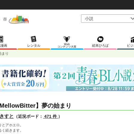
Web
稿漫画
レンタル
絵本ひろば
ビジ
コンテンツ大賞
の始まり
MellowBitter】夢の始まり
きすと
（近況ボード：
471 件
）
りとアホエロ。
るく続きます。