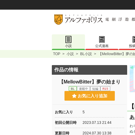
小説
公式漫画
投
TOP
>
小説
>
BL小説
>
【MellowBitter】夢
作品の情報
【MellowBitter】夢の始まり
BL
連載中
短編
R15
お気に入り追加
【
お気に入り
5
あ
初回公開日時
2023.07.13 21:44
わ
ぬ
更新日時
2024.07.30 13:38