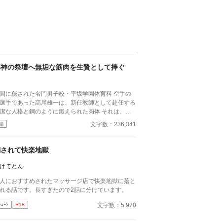
邪神の祭壇へ無垢な筋肉を生贄として捧ぐ
間に秘された名門男子校・平坂学園体育科 空手の
選手であった高尾雄一は、新任教師として赴任する
潔な人格と鋼のように鍛えられた肉体 それは、学
にとって最高の生贄の候補に他ならなかった 至高
文字数：236,341
編
筋肉を持つ、精神を削られ意志をなくした青年を太
の神に捧げるため、“水”、“風”、“土”の信奉者達が暗
くし筋肉の操り人形と化した“デク”
騙されて快楽地獄
師 山奥の男子校で繰り広げられるダークフ
ンタジー
けてとん
人におすすめされたマッサージ店で快楽地獄に落と
れる話です。長すぎたので2話に分けています。
文字数：5,970
ｼｮｰﾄ
R18