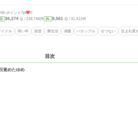
24h.ポイント
7pt
0
36,274
9,561
位 / 228,746件
位 / 31,412件
説
BL
アイドル
同い年
前世
寮生活
溺愛
バカップル
せつない
生まれ変
目次
目覚めたゆめ
0
0
0