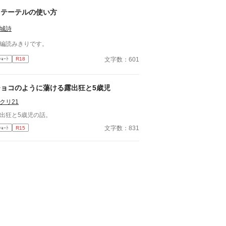
カテーテルの使い方
城詩
編読みきりです。
文字数：601
ｼｮｰﾄ
R18
チョコのように蕩ける露出狂と5歳児
クリ21
出狂と5歳児の話。
文字数：831
ｼｮｰﾄ
R15