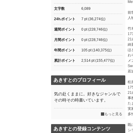
Me
文字数
6,089
前
人
24h.ポイント
7 pt (36,274位)
竹
週間ポイント
0 pt (228,746位)
17
2
月間ポイント
0 pt (228,746位)
綺
ほ
年間ポイント
105 pt (140,375位)
わ
累計ポイント
2,514 pt (155,477位)
メ
S
若
あきすとのプロフィール
松
17
2
気の赴くままに。好きなジャンルで
事
その時その時書いています。
た
実
もっと見る
多
既
あきすとの登録コンテンツ
シ