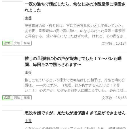
一夜の過ちで懐妊したら、幼なじみの冷酷皇帝に溺愛さ
れました
由香
没落貴族の娘・柳月鈴は、宮廷で医官見習いとして働いていた。
ある夜、皇帝即位の宴で酒に酔い、幼なじみだった皇帝・李景珩
と再会する。 遠い存在になったはずの彼。 けれど、その夜をきっ
かけに月鈴の運命は大きく動き出す。 冷酷と恐れられる皇帝が、
文字数：15,184
恋愛
完結
短編
なぜか彼女だけには甘すぎて――。
推しの旦那様に心の声が筒抜けでした！？〜バレた瞬
間、毎回キスで黙らされます〜
由香
推しに似ているという理由で政略結婚した相手は、冷酷と噂の公
爵様。 ――のはずが。 （無理、顔が良すぎるんだけど！？尊
い！！） 心の声が、なぜか全部本人に聞こえていた。 必死に取り
繕うも時すでに遅し。 暴走する脳内実況を止めるたび、旦那様は
文字数：16,468
恋愛
完結
短編
なぜか――キスしてくる。 「黙らせるのにちょうどいい」 いや全
然よくないです！！むしろ悪化してます！！ 無表情公爵様 × 心の
声だだ漏れ令嬢 甘くて騒がしい新婚生活、開幕。
悪役令嬢ですが、兄たちが過保護すぎて恋ができません
由香
乙女ゲームの悪役令嬢・セレフィーナに転生した私。 破滅回避の