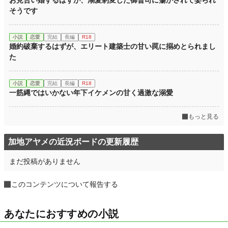
そうです
小説
恋愛
完結
長編
R18
婚約破棄するはずが、エリート建築士の甘い罠に搦めとられまし
た
小説
恋愛
完結
長編
R18
一筋縄ではいかない年下イケメンの甘く過激な溺愛
もっと見る
加地アヤメの近況ボードの更新履歴
まだ投稿がありません
このコンテンツについて報告する
あなたにおすすめの小説