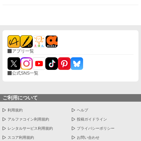
できた。 受け取ろうとすると邪魔だと言われる。 そして、月のこ
とを『チビ団子』と呼んだのだ。 医療従事者と思われるボサボサ
マスク男は運転手の処置をして、月が文句を言う間もなく、救急
車に同乗して去ってしまった。 最悪の出会いをし、二度と会いた
くない相手の正体は⁇ 作品はフィクションです。 本来の仕事内容
とは異なる描写があると思います。
アプリ一覧
公式SNS一覧
ご利用について
利用規約
ヘルプ
アルファコイン利用規約
投稿ガイドライン
レンタルサービス利用規約
プライバシーポリシー
スコア利用規約
お問い合わせ