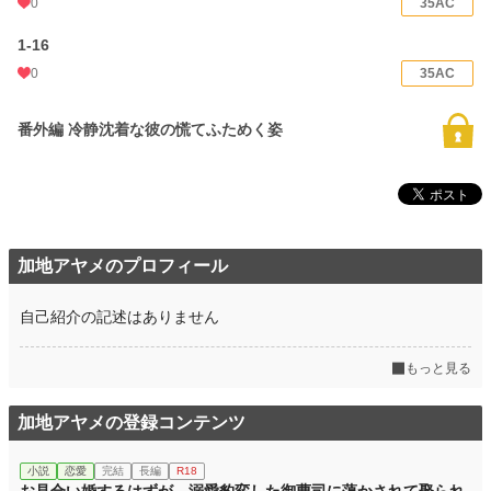
0
35AC
1-16
0
35AC
番外編 冷静沈着な彼の慌てふためく姿
加地アヤメのプロフィール
自己紹介の記述はありません
もっと見る
加地アヤメの登録コンテンツ
小説
恋愛
完結
長編
R18
お見合い婚するはずが、溺愛豹変した御曹司に蕩かされて娶られ