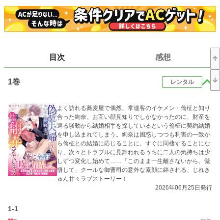
小説
30,460 位 / 228,793 件
恋愛
12,870 位 / 66,374 件
お気に入り
5
24h.ポイント
14 pt
目次
感想
文字数(レンタル含む)
136,877
1巻
レンタル
更新日時
2026.06.10 14:07
初回公開日時
2026.06.10 14:07
よく訪れる蕎麦屋で偶然、常連客のイケメン・倫柾と知り
合った絢奈。お互い顔見知りでしかなかったのに、財産を
初回完結日時
2026.06.10 14:07
巡る騒動から結婚相手を探しているという倫柾に契約結婚
を申し込まれてしまう。絢奈は困惑しつつも利害の一致か
週間ポイント
70 pt (40,028 位)
ら倫柾との結婚に応じることに。すぐに同棲することにな
り、次々とトラブルに見舞われるうちに二人の気持ちは少
月間ポイント
525 pt (33,981 位)
しずつ変化し始めて……「このまま一生離さないから、覚
悟して」クールな御曹司の意外な素顔に絆される、じれき
年間ポイント
3,863 pt (51,688 位)
ゅん甘々ラブストーリー！
2026年06月25日発行
累計ポイント
3,919 pt (135,988 位)
1-1