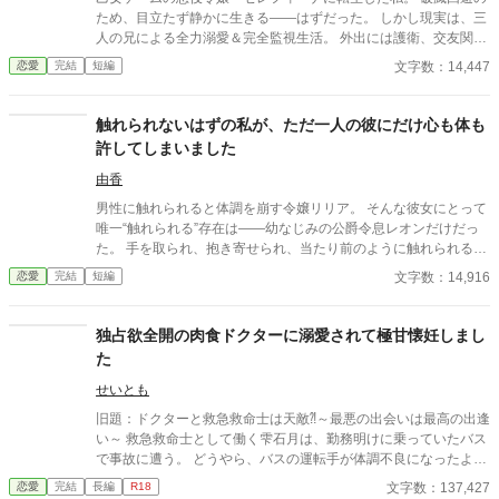
ため、目立たず静かに生きる――はずだった。 しかし現実は、三
人の兄による全力溺愛＆完全監視生活。 外出には護衛、交友関係
は管理制、笑顔すら規制対象！？ さらに兄の親友である最強騎
文字数：14,447
恋愛
完結
短編
士・カインが護衛として加わり、 静かで誠実な優しさに、次第に
心が揺れていく。 「恋をすると破滅する」 そう信じて避けてきた
想いの先で待っていたのは、 断罪も修羅場もない、安心で騒がし
触れられないはずの私が、ただ一人の彼にだけ心も体も
い未来だった――。
許してしまいました
由香
男性に触れられると体調を崩す令嬢リリア。 そんな彼女にとって
唯一“触れられる”存在は――幼なじみの公爵令息レオンだけだっ
た。 手を取られ、抱き寄せられ、当たり前のように触れられる
日々。 それがどれほど特別なことなのか、彼女はまだ知らない。
文字数：14,916
恋愛
完結
短編
やがて政略結婚の話が持ち上がり、“触れられない相手との結
婚”か、“彼に触れられる人生”かを選ぶことに。 「お前に触れてい
いのは俺だけだ」 逃げ場のない独占と、甘すぎる溺愛。 これは、
独占欲全開の肉食ドクターに溺愛されて極甘懐妊しまし
触れられないはずの少女が、ただ一人にだけすべてを許していく
た
物語。
せいとも
旧題：ドクターと救急救命士は天敵⁈～最悪の出会いは最高の出逢
い～ 救急救命士として働く雫石月は、勤務明けに乗っていたバス
で事故に遭う。 どうやら、バスの運転手が体調不良になったよう
だ。 乗客にAEDを探してきてもらうように頼み、救助活動をして
文字数：137,427
恋愛
完結
長編
R18
いるとボサボサ頭のマスク姿の男がAEDを持ってバスに乗り込ん