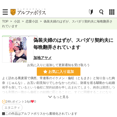
TOP
>
小説
>
恋愛小説
>
偽装夫婦のはずが、スパダリ契約夫に毎晩翻弄さ
れています
恋愛
完結
長編
R18
偽装夫婦のはずが、スパダリ契約夫に
毎晩翻弄されています
加地アヤメ
お気に入りに追加して更新通知を受け取ろう
お気に入り追加
よく訪れる蕎麦屋で偶然、常連客のイケメン・倫柾（ともまさ）と知り合った絢
奈（じゅんな）。お互い顔見知りでしかなかったのに、財産を巡る騒動から結婚
相手を探しているという倫柾に契約結婚を申し込まれてしまう。絢奈は困惑しつ
つも利害の一致から倫柾との結婚に応じることに。すぐに同棲することになり、
次々とトラブルに見舞われるうちに二人の気持ちは少しずつ変化し始めて……
「このまま一生離さないから、覚悟して」クールな御曹司の意外な素顔に絆され
24h.ポイント
14pt
0
る、じれきゅん甘々ラブストーリー！
エタニティ
この作品はアルファポリスから書籍化されています