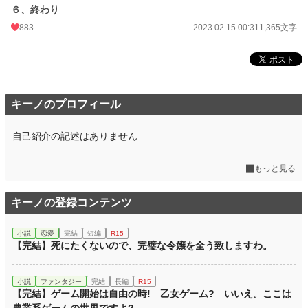
お気に入り
561
６、終わり
24h.ポイント
883
14 pt
2023.02.15 00:31
1,365文字
文字数
21,086
更新日時
2023.02.15 00:31
初回公開日時
2023.02.14 23:06
キーノのプロフィール
初回完結日時
2023.02.14 23:11
自己紹介の記述はありません
週間ポイント
322 pt (19,198 位)
もっと見る
月間ポイント
3,388 pt (11,221 位)
年間ポイント
43,193 pt (11,637 位)
キーノの登録コンテンツ
累計ポイント
346,191 pt (13,728 位)
小説
恋愛
完結
短編
R15
【完結】死にたくないので、完璧な令嬢を全う致しますわ。
小説
ファンタジー
完結
長編
R15
【完結】ゲーム開始は自由の時! 乙女ゲーム? いいえ。ここは