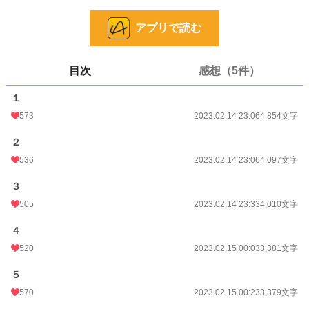
だってわたくし、週4回は王太子妃教育に王妃教育、週3回で王妃様とのお茶
会。お茶会や教育が終わったら王太子妃の公務、王子殿下がサボっているお陰で
アプリで読む
回ってくる公務に、王子の管轄する領の嘆願書の整頓やら収益やら税の計算やら
で、わたくし、ちっとも自由時間がありませんでしたのよ。
目次
感想（5件）
こんなに忙しい私が、最後は冤罪にて処刑ですって? 学園にすら通えて無い
のに、すべてのルートで私は処刑されてしまうと解った今、わたくしは全ての仕
１
事を放棄して、冤罪で処刑されるその時まで、推しと穏やかに過ごしますわ。
573
2023.02.14 23:06
4,854文字
※さくっと読める悪役令嬢モノです。
２
2月14～15日に全話、投稿完了。
536
2023.02.14 23:06
4,097文字
感想、誤字、脱字など受け付けます。
３
沢山のエールにお気に入り登録、ありがとうございます。現在執筆中の新作の
505
2023.02.14 23:33
4,010文字
励みになります。初期作品のほうも見てもらえて感無量です!
４
恋愛23位にまで上げて頂き、感謝いたします。
520
2023.02.15 00:03
3,381文字
小説
31,121 位 / 228,848 件
５
恋愛
13,281 位 / 66,375 件
570
2023.02.15 00:23
3,379文字