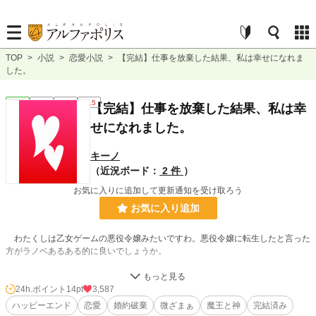
TOP
>
小説
>
恋愛小説
>
【完結】仕事を放棄した結果、私は幸せになれま
した。
恋愛
完結
短編
R15
【完結】仕事を放棄した結果、私は幸
せになれました。
キーノ
（近況ボード：
2 件
）
お気に入りに追加して更新通知を受け取ろう
お気に入り追加
わたくしは乙女ゲームの悪役令嬢みたいですわ。悪役令嬢に転生したと言った
方がラノベあるある的に良いでしょうか。
ですが、ゲーム内でヒロイン達が語られる用な悪事を働いたことなどありませ
ん。王子に嫉妬? そのような無駄な事に時間をかまけている時間はわたくしに
24h.ポイント
14pt
3,587
はありませんでしたのに。
ハッピーエンド
恋愛
婚約破棄
微ざまぁ
魔王と神
完結済み