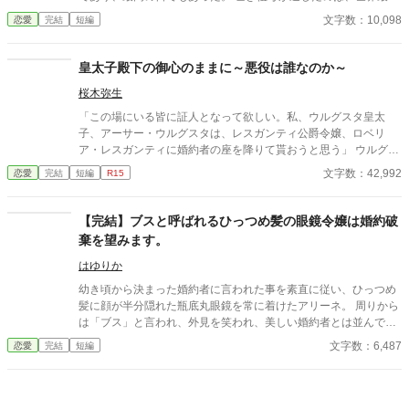
商会の会頭の座と莫大な財産。 商会を立て直し、世界中から称賛
文字数：10,098
恋愛
完結
短編
される一方で、没落した家族と元婚約者は「戻ってきてほしい」
と泣きついてくるが……。 「あなたたちが捨てたのは、私ではな
く未来です。」 もう二度と、その手は取りません。
皇太子殿下の御心のままに～悪役は誰なのか～
桜木弥生
「この場にいる皆に証人となって欲しい。私、ウルグスタ皇太
子、アーサー・ウルグスタは、レスガンティ公爵令嬢、ロベリ
ア・レスガンティに婚約者の座を降りて貰おうと思う」 ウルグス
タ皇国の立太子式典の最中、皇太子になったアーサーは婚約者の
文字数：42,992
恋愛
完結
短編
R15
ロベリアへの急な婚約破棄宣言？ ◆本編◆ 婚約破棄を回避しよう
としたけれど物語の強制力に巻き込まれた公爵令嬢ロベリア。 物
語の通りに進めようとして画策したヒロインエリー。 そして攻略
【完結】ブスと呼ばれるひっつめ髪の眼鏡令嬢は婚約破
者達の後日談の三部作です。 ◆番外編◆ 番外編を随時更新してい
棄を望みます。
ます。 全てタイトルの人物が主役となっています。 ありがちな設
定なので、もしかしたら同じようなお話があるかもしれません。
はゆりか
もし似たような作品があったら大変申し訳ありません。 なろう様
幼き頃から決まった婚約者に言われた事を素直に従い、ひっつめ
にも掲載中です。
髪に顔が半分隠れた瓶底丸眼鏡を常に着けたアリーネ。 周りから
は「ブス」と言われ、外見を笑われ、美しい婚約者とは並んで歩
くのも忌わしいと言われていた。 婚約者のバロックはそれはもう
文字数：6,487
恋愛
完結
短編
見目の美しい青年。 ただ、美しいのはその見た目だけ。 心の汚い
婚約者様にこの世の厳しさを教えてあげましょう。 本来の私の姿
で…… 前編、中編、後編の短編です。