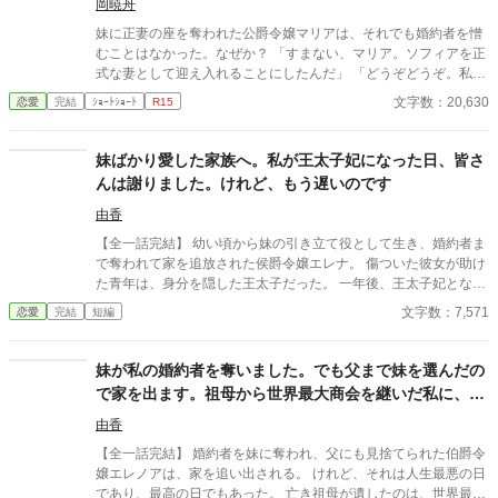
岡暁舟
妹に正妻の座を奪われた公爵令嬢マリアは、それでも婚約者を憎
むことはなかった。なぜか？ 「すまない、マリア。ソフィアを正
式な妻として迎え入れることにしたんだ」 「どうぞどうぞ。私は
何も気にしませんから……」 マリアは妹のソフィアを祝福した。
文字数：20,630
恋愛
完結
ｼｮｰﾄｼｮｰﾄ
R15
だが当然、不気味な未来の陰が少しずつ歩み寄っていた。
妹ばかり愛した家族へ。私が王太子妃になった日、皆さ
んは謝りました。けれど、もう遅いのです
由香
【全一話完結】 幼い頃から妹の引き立て役として生き、婚約者ま
で奪われて家を追放された侯爵令嬢エレナ。 傷ついた彼女が助け
た青年は、身分を隠した王太子だった。 一年後、王太子妃となっ
たエレナの前に現れたのは、今さら「家族だから」と擦り寄って
文字数：7,571
恋愛
完結
短編
くる両親と妹。 けれど彼女は、もう二度と振り返らない。
妹が私の婚約者を奪いました。でも父まで妹を選んだの
で家を出ます。祖母から世界最大商会を継いだ私に、今
さら帰ってこいと言われても遅すぎます
由香
【全一話完結】 婚約者を妹に奪われ、父にも見捨てられた伯爵令
嬢エレノアは、家を追い出される。 けれど、それは人生最悪の日
であり、最高の日でもあった。 亡き祖母が遺したのは、世界最大