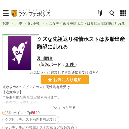
TOP
>
小説
>
BL小説
>
クズな先祖返り発情ホストは多胎出産願望に乱れる
BL
完結
短編
R18
クズな先祖返り発情ホストは多胎出産
願望に乱れる
及川雨音
（近況ボード：
2 件
）
お気に入りに追加して更新通知を受け取ろう
お気に入り追加
複数攻め×クズビッチホスト両性具有総受け
【注意事項】
＊多胎可能な異形設定要素有ります。
＊複数プレイ有ります。
＊攻めはヤンデレ、後輩ホスト、ホストクラブオーナー他など。
＊攻めも受けも裏社会の人間なので犯罪行為を犯しています。悪びれていませ
24h.ポイント
7pt
29
ん。貞操観・倫理観・道徳観薄いです。
クズビッチホスト両性具有総受け
＊おっぱい・女性器・アクメ・潮吹き・子宮口ノック・妊婦・妊娠
ヤンデレ攻めや後輩ホスト攻めなど複数攻め