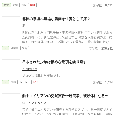
話に出てきそうな大きな洋館。 でも、そこで待っていたのは、同
文字数：8,491
恋愛
完結
短編
R18
じ高校に通うちょっと有名な男の子――完璧だけど性格が超ドS
な御曹司、天城 蓮だった。 昼間は生徒会長、夜は…ご主人様？
しかも、彼の命令はちょっと普通じゃない。 「掃除だけじゃダメ
邪神の祭壇へ無垢な筋肉を生贄として捧ぐ
だろ？ ご主人様の癒しも、メイドの大事な仕事だろ？」 手を握
零
られるたび、耳元で囁かれるたび、心臓がバクバクする。 なの
に、ひなたの体はどんどん反応してしまって…。 怒ったり照れた
世間に秘された名門男子校・平坂学園体育科 空手の名選手であっ
りしながらも、次第に蓮に惹かれていくひなた。 だけど、彼には
た高尾雄一は、新任教師として赴任する 高潔な人格と鋼のように
まだ知られていない秘密があって―― 「…ほんとは、ずっと前か
鍛えられた肉体 それは、学園にとって最高の生贄の候補に他なら
ら、私…」 ただのメイドなんかじゃ終わりたくない。 恋と欲望が
なかった 至高の筋肉を持つ、精神を削られ意志をなくした青年を
文字数：236,341
BL
連載中
短編
交差する、ちょっぴり危険な主従ラブストーリー。
太古の神に捧げるため、“水”、“風”、“土”の信奉者達が暗躍する 意
志をなくし筋肉の操り人形と化した“デク” 消える教師 山奥の男子
校で繰り広げられるダークファンタジー
吊るされた少年は惨めな絶頂を繰り返す
五月雨時雨
ブログに掲載した短編です。
文字数：1,434
BL
完結
ｼｮｰﾄｼｮｰﾄ
R18
触手エイリアンの交配実験〜研究者、被験体になる〜
桜井ベアトリクス
異星で触手エイリアンを研究する科学者アヴァ。 唯一観察できて
いなかったのは、彼らの交配儀式。 上司の制止を振り切り、禁断