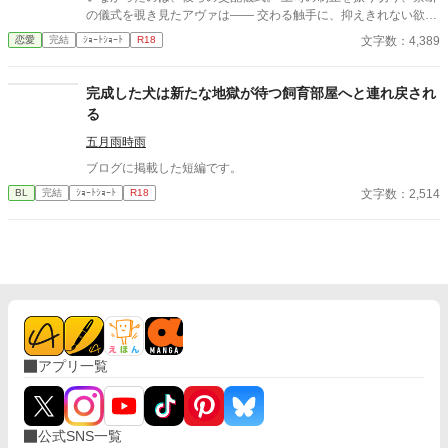
の儀式を覗き見たアヴァは―― 交わる触手に、抑えきれない欲望
を覚える。 「私も……私も交配したい」 太く長い触手が、体の奥
文字数：4,389
恋愛
完結
ｼｮｰﾄｼｮｰﾄ
R18
深くまで侵入してくる。 研究者が、快楽の実験体になる夜。
完成した犬は新たな地獄が待つ飼育部屋へと連れ戻され
る
五月雨時雨
ブログに掲載した短編です。
文字数：2,514
BL
完結
ｼｮｰﾄｼｮｰﾄ
R18
アプリ一覧
公式SNS一覧