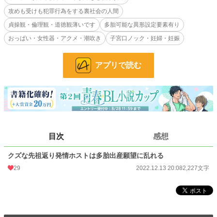
小説
攻めも受けも犯罪行為をする裏社会の人間
38,278 位 / 228,845 件
貞操観・倫理観・道徳観薄いです
多胎可能な異形設定要素有り
BL
10,413 位 / 31,439 件
おっぱい・女性器・アクメ・潮吹き
子宮口ノック・妊婦・妊娠
お気に入り
48
24h.ポイント
7 pt
アプリで読む
文字数
2,227
更新日時
2022.12.13 20:08
初回公開日時
2022.12.13 20:08
初回完結日時
2022.12.13 20:10
目次
感想
週間ポイント
126 pt (31,014 位)
クズな先祖返り発情ホストは多胎出産願望に乱れる
月間ポイント
406 pt (38,457 位)
29
2022.12.13 20:08
2,227文字
年間ポイント
7,003 pt (38,575 位)
累計ポイント
54,524 pt (42,628 位)