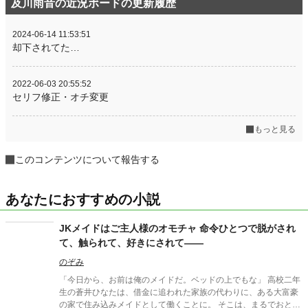
及川雨音の近況ボードの更新履歴
2024-06-14 11:53:51
却下されてた…
2022-06-03 20:55:52
セリフ修正・オチ変更
もっと見る
このコンテンツについて報告する
あなたにおすすめの小説
JKメイドはご主人様のオモチャ 命令ひとつで脱がされ
て、触られて、好きにされて――
のぞみ
「今日から、お前は俺のメイドだ。ベッドの上でもな」 高校二年
生の蒼井ひなたは、借金に追われた家族の代わりに、ある大富豪
の家で住み込みメイドとして働くことに。 そこは、まるでおとぎ