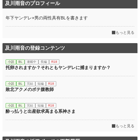
及川雨音のプロフィール
年下ヤンデレ×男の両性具有BLを書きます
もっと見る
及川雨音の登録コンテンツ
小説
BL
連載中
長編
R18
托卵されますか？それともヤンデレに捕まりますか？
小説
BL
完結
短編
R18
敗北アクメのボテ腹教師
小説
BL
完結
短編
R18
酔っ払うと出産欲求高まる系神さま
もっと見る