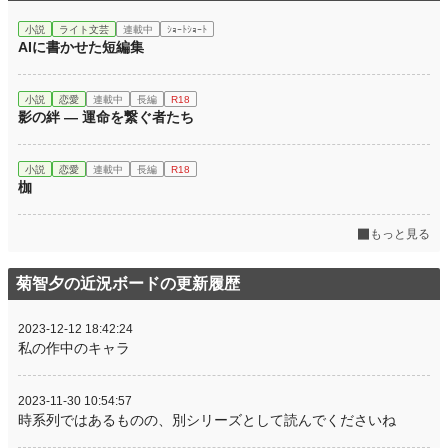
小説
ライト文芸
連載中
ｼｮｰﾄｼｮｰﾄ
AIに書かせた短編集
小説
恋愛
連載中
長編
R18
影の絆 ― 運命を繋ぐ者たち
小説
恋愛
連載中
長編
R18
枷
もっと見る
菊智夕の近況ボードの更新履歴
2023-12-12 18:42:24
私の作中のキャラ
2023-11-30 10:54:57
時系列ではあるものの、別シリーズとして読んでくださいね