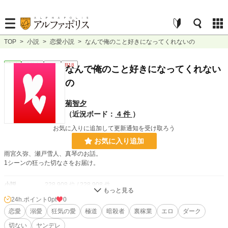
TOP
>
小説
>
恋愛小説
>
なんで俺のこと好きになってくれないの
恋愛
連載中
長編
R18
なんで俺のこと好きになってくれない
の
菊智夕
（近況ボード：
4 件
）
お気に入りに追加して更新通知を受け取ろう
お気に入り追加
雨宮久弥、瀬戸雪人、真琴のお話。
1シーンの狂った切なさをお届け。
小説
228,908 位 / 228,908 件
24h.ポイント
0pt
0
恋愛
66,389 位 / 66,389 件
恋愛
溺愛
狂気の愛
極道
暗殺者
裏稼業
エロ
ダーク
お気に入り
14
切ない
ヤンデレ