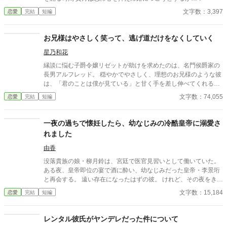
文字数：3,397
恋愛
完結
短編
お兄様はやさしく笑って、逃げ道だけをなくしていく
星乃和花
縁談に悩む子爵令嬢リゼットが助けを求めたのは、名門侯爵家の
長男アルフレッド。 穏やかでやさしく、理想のお兄様のような彼
は、「君のことは僕が見ている」と甘く手を差し伸べてくれる。
送り迎え、花や手紙、完璧なエスコート。 守られているだけのは
文字数：74,055
恋愛
完結
短編
ずが、気づけば周囲には「彼女はもうノースウェル侯爵家のも
の」という空気ができあがっていて――。 ふわふわ優しいのに、
実はかなり策略家。 やさしく逃げ道をなくしてくるお兄様系ヒー
一夜の過ちで懐妊したら、幼なじみの冷酷皇帝に溺愛さ
ローに、恋愛に疎い令嬢がじわじわ囲い落とされていく、甘くて
れました
幸せな溺愛ラブストーリー。 ――「待つよ」と言いながら、外堀
はきっちり埋めてくる―― （完結済ー本編10話＋後日談２話）
由香
没落貴族の娘・柳月鈴は、宮廷で医官見習いとして働いていた。
ある夜、皇帝即位の宴で酒に酔い、幼なじみだった皇帝・李景珩
と再会する。 遠い存在になったはずの彼。 けれど、その夜をきっ
かけに月鈴の運命は大きく動き出す。 冷酷と恐れられる皇帝が、
文字数：15,184
恋愛
完結
短編
なぜか彼女だけには甘すぎて――。
レンタル彼氏がヤンデレだった件について