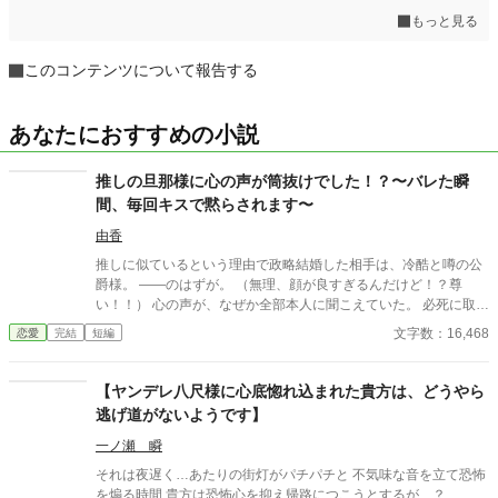
もっと見る
このコンテンツについて報告する
あなたにおすすめの小説
推しの旦那様に心の声が筒抜けでした！？〜バレた瞬
間、毎回キスで黙らされます〜
由香
推しに似ているという理由で政略結婚した相手は、冷酷と噂の公
爵様。 ――のはずが。 （無理、顔が良すぎるんだけど！？尊
い！！） 心の声が、なぜか全部本人に聞こえていた。 必死に取り
繕うも時すでに遅し。 暴走する脳内実況を止めるたび、旦那様は
文字数：16,468
恋愛
完結
短編
なぜか――キスしてくる。 「黙らせるのにちょうどいい」 いや全
然よくないです！！むしろ悪化してます！！ 無表情公爵様 × 心の
声だだ漏れ令嬢 甘くて騒がしい新婚生活、開幕。
【ヤンデレ八尺様に心底惚れ込まれた貴方は、どうやら
逃げ道がないようです】
一ノ瀬 瞬
それは夜遅く…あたりの街灯がパチパチと 不気味な音を立て恐怖
を煽る時間 貴方は恐怖心を抑え帰路につこうとするが…？