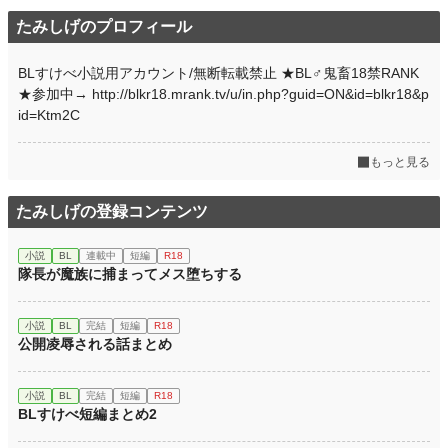
たみしげのプロフィール
BLすけべ小説用アカウント/無断転載禁止 ★BL♂鬼畜18禁RANK
★参加中→ http://blkr18.mrank.tv/u/in.php?guid=ON&id=blkr18&p
id=Ktm2C
もっと見る
たみしげの登録コンテンツ
小説
BL
連載中
短編
R18
隊長が魔族に捕まってメス堕ちする
小説
BL
完結
短編
R18
公開凌辱される話まとめ
小説
BL
完結
短編
R18
BLすけべ短編まとめ2