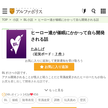
TOP
>
小説
>
BL小説
>
ヒーロー達が催眠にかかって自ら開発される話
BL
完結
短編
R18
ヒーロー達が催眠にかかって自ら開発
される話
たみしげ
（近況ボード：
7 件
）
お気に入りに追加して更新通知を受け取ろう
お気に入り追加
BLすけべ小説です。
アナル開発されることが怪人と戦うことだと常識改変されたヒーローたちが自ら
お尻を差し出して開発される話です。
小説
8,542 位 / 228,623 件
24h.ポイント
142pt
456
BL
催眠
陵辱表現
常識改変
調教
玩具責め
壁尻
BL
1,749 位 / 31,393 件