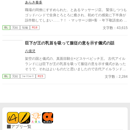
あらき奏多
職場の同僚にすすめられた、とあるマッサージ店。 緊張しつつも
ゴッドハンドで全身とろとろに癒され、初めての感覚に下半身が
誤作動してしまい……？！ ・マッサージ師×客 ・年下敬語攻め ・
男前土木作業員受け ・ノリ軽め ※年齢順イメージ 九重≒達也＞
文字数：43,615
BL
完結
短編
R18
坂田(店長)≫四ノ宮 【登場人物】 ▼坂田 祐介(さかた ゆうすけ)
攻 ・マッサージ店の店長 ・爽やかイケメン ・優しくて低めのセ
クシーボイス ・良識はある人 ▼杉村 達也(すぎむら たつや) 受
臣下が王の乳首を吸って服従の意を示す儀式の話
・土木作業員 ・敏感体質 ・快楽に流されやすい。すぐ喘ぐ ・性
八億児
格も見た目も男前 【登場人物(第二弾の人たち)】 ▼四ノ宮 葵(し
のみや あおい) 攻 ・マッサージ店の施術者のひとり。 ・店では
架空の国と儀式の、真面目騎士×どスケベビッチ王。 古代アイル
年齢は下から二番目。経歴は店長の次に長い。敏腕。 ・顔と名前
ランドには臣下が王の乳首を吸って服従の意を示す儀式があった
だけ中性的。愛想は人並み。 ・自覚済隠れS。仕事とプライベー
そうで、それはよいものだと思いましたので古代アイルランドと
トは区別してる。はずだった。 ▼九重 柚葉(ここのえ ゆずは) 受
は特に関係なく王の乳首を吸ってもらいました。
文字数：2,284
BL
完結
ｼｮｰﾄｼｮｰﾄ
R15
・愛称『ココ』『ココさん』『ココちゃん』 ・名前だけ可愛い。
性格は可愛くない。見た目も別に可愛くない。 ・理性が強め。隠
れコミュ障。 ・無自覚ドM。乱れるときは乱れる 作品はすべて個
人サイト(http://lyze.jp/nyanko03/)からの転載です。 徐々に移動し
ていきたいと思いますが、作品数は個人サイトが一番多いです。
よろしくお願いいたします。
アプリ一覧