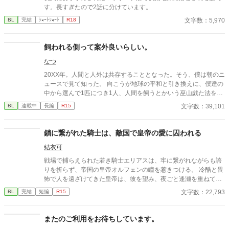
す。長すぎたので2話に分けています。
文字数：5,970
BL
完結
ｼｮｰﾄｼｮｰﾄ
R18
飼われる側って案外良いらしい。
なつ
20XX年。人間と人外は共存することとなった。そう、僕は朝のニ
ュースで見て知った。 向こうが地球の平和と引き換えに、僕達の
中から選んで1匹につき1人、人間を飼うとかいう巫山戯た法を提
案したようだけれど。 「まあ何も変わらない、はず…」 ちょっと
文字数：39,101
BL
連載中
長編
R15
視界に映る生き物の種類が増えるだけ。そう思ってた。 ほんと
に。ほんとうに。 紫ヶ崎 那津(しがさき なつ)(22) ブラック企業で
働く最下層の男。顔立ちは悪くないが、不摂生で見る影もない。
鎖に繋がれた騎士は、敵国で皇帝の愛に囚われる
変化を嫌い、現状維持を好む。 タルア＝ミース(347) 職業不詳の
結衣可
人外、Swis(スウィズ)。お金持ち。 最初は可愛いペットとしか見
ていなかったものの…？ 2025/09/12 ★1000 Thank_You!!
戦場で捕らえられた若き騎士エリアスは、牢に繋がれながらも誇
りを折らず、帝国の皇帝オルフェンの瞳を惹きつける。 冷酷と畏
怖で人を遠ざけてきた皇帝は、彼を望み、夜ごと逢瀬を重ねてい
く。 憎しみと抗いのはずが、いつしか芽生える心の揺らぎ。 誇り
文字数：22,793
BL
完結
短編
R15
高き騎士が囚われたのは、冷徹な皇帝の愛。 鎖に繋がれた誇り
と、独占欲に満ちた溺愛の行方は――。
またのご利用をお待ちしています。