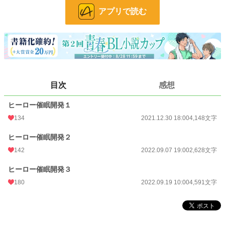
お気に入り
403
アプリで読む
24h.ポイント
142 pt
文字数
11,367
更新日時
2022.09.19 10:00
初回公開日時
2021.12.30 18:00
目次
感想
初回完結日時
2022.09.19 10:00
ヒーロー催眠開発１
週間ポイント
1,509 pt (6,343 位)
134
2021.12.30 18:00
4,148文字
月間ポイント
6,320 pt (6,860 位)
ヒーロー催眠開発２
年間ポイント
62,231 pt (8,850 位)
142
2022.09.07 19:00
2,628文字
累計ポイント
620,242 pt (8,805 位)
ヒーロー催眠開発３
180
2022.09.19 10:00
4,591文字