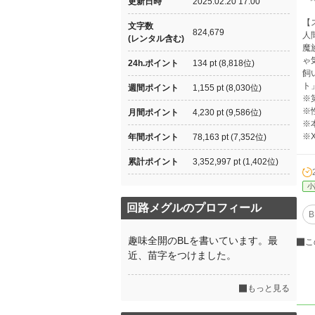
更新日時
2025.02.20 17:00
【
文字数
824,679
人
(レンタル含む)
魔
ゃ
24h.ポイント
134 pt (8,818位)
飼
ト
週間ポイント
1,155 pt (8,030位)
※
※
月間ポイント
4,230 pt (9,586位)
※
※
年間ポイント
78,163 pt (7,352位)
累計ポイント
3,352,997 pt (1,402位)
小
回路メグルのプロフィール
B
趣味全開のBLを書いています。最
こ
近、苗字をつけました。
もっと見る