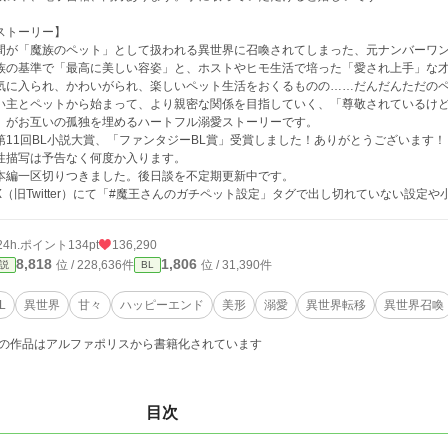
ストーリー】
間が「魔族のペット」として扱われる異世界に召喚されてしまった、元ナンバーワン
族の基準で「最高に美しい容姿」と、ホストやヒモ生活で培った「愛され上手」な
気に入られ、かわいがられ、楽しいペット生活をおくるものの……だんだんただの
い主とペットから始まって、より親密な関係を目指していく、「尊敬されているけ
」がお互いの孤独を埋めるハートフル溺愛ストーリーです。
第11回BL小説大賞、「ファンタジーBL賞」受賞しました！ありがとうございます！
性描写は予告なく何度か入ります。
本編一区切りつきました。後日談を不定期更新中です。
X（旧Twitter）にて「#魔王さんのガチペット設定」タグで出し切れていない設定
24h.ポイント
134pt
136,290
8,818
1,806
位 / 228,636件
位 / 31,390件
説
BL
L
異世界
甘々
ハッピーエンド
美形
溺愛
異世界転移
異世界召喚
の作品はアルファポリスから書籍化されています
目次