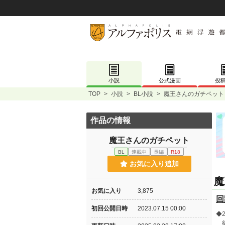
小説
公式漫画
投
TOP
>
小説
>
BL小説
>
魔王さんのガチペット
作品の情報
魔王さんのガチペット
BL
連載中
長編
R18
お気に入り追加
魔
お気に入り
3,875
回
初回公開日時
2023.07.15 00:00
◆
紙