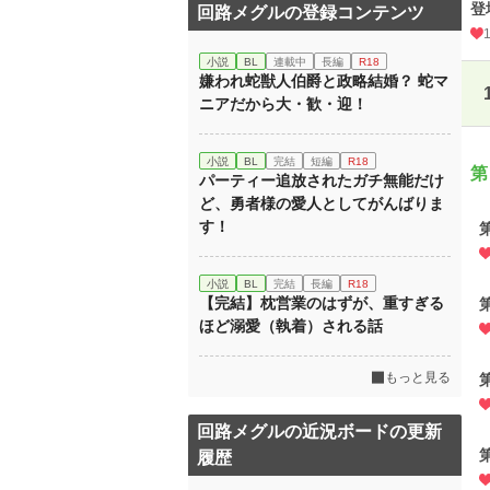
登
回路メグルの登録コンテンツ
小説
BL
連載中
長編
R18
嫌われ蛇獣人伯爵と政略結婚？ 蛇マ
ニアだから大・歓・迎！
小説
BL
完結
短編
R18
第
パーティー追放されたガチ無能だけ
ど、勇者様の愛人としてがんばりま
す！
小説
BL
完結
長編
R18
【完結】枕営業のはずが、重すぎる
ほど溺愛（執着）される話
もっと見る
回路メグルの近況ボードの更新
履歴