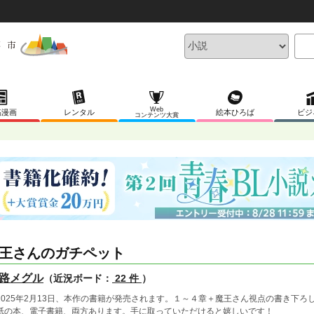
Web
稿漫画
レンタル
絵本ひろば
ビジ
コンテンツ大賞
王さんのガチペット
路メグル
（近況ボード：
22 件
）
2025年2月13日、本作の書籍が発売されます。１～４章＋魔王さん視点の書き下ろ
の本、電子書籍、両方あります。手に取っていただけると嬉しいです！