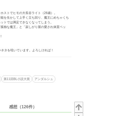
ホストでヒモの大長谷ライト（26歳）。
才能を生かして上手く立ち回り、魔王にめちゃくち
ペットでは満足できなくなってしまう。
ど孤独な魔王」と「寂しがり屋の愛され体質ペッ
！
や小ネタを呟いています。よろしければ！
第11回BL小説大賞
アンダルシュ
感想（126件）